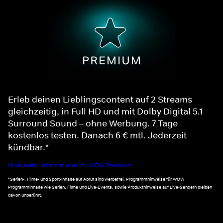
Erleb deinen Lieblingscontent auf 2 Streams
gleichzeitig, in Full HD und mit Dolby Digital 5.1
Surround Sound – ohne Werbung. 7 Tage
kostenlos testen. Danach 6 € mtl. Jederzeit
kündbar.*
Noch mehr Informationen zu WOW Premium
*Serien-, Filme- und Sport-Inhalte auf Abruf sind werbefrei. Programmhinweise für WOW
Programminhalte wie Serien, Filme und Live-Events, sowie Produkthinweise auf Live-Sendern bleiben
davon unberührt.