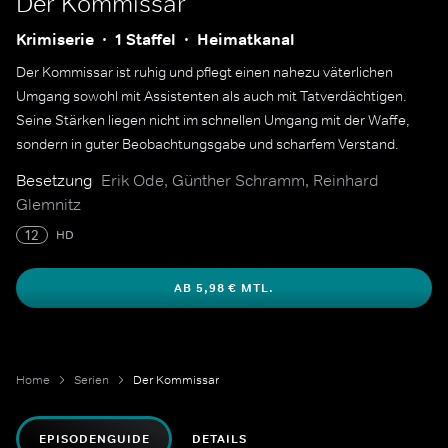
Der Kommissar
Krimiserie
1 Staffel
Heimatkanal
Der Kommissar ist ruhig und pflegt einen nahezu väterlichen
Umgang sowohl mit Assistenten als auch mit Tatverdächtigen.
Seine Stärken liegen nicht im schnellen Umgang mit der Waffe,
sondern in guter Beobachtungsgabe und scharfem Verstand.
Besetzung
Erik Ode, Günther Schramm, Reinhard
Glemnitz
12
HD
AB 5,98 € MTL.
Home
Serien
Der Kommissar
EPISODENGUIDE
DETAILS