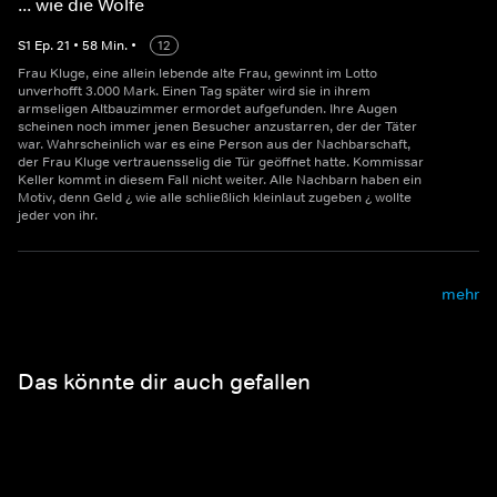
... wie die Wölfe
S
1
Ep.
21
•
58
Min.
•
12
Frau Kluge, eine allein lebende alte Frau, gewinnt im Lotto
unverhofft 3.000 Mark. Einen Tag später wird sie in ihrem
armseligen Altbauzimmer ermordet aufgefunden. Ihre Augen
scheinen noch immer jenen Besucher anzustarren, der der Täter
war. Wahrscheinlich war es eine Person aus der Nachbarschaft,
der Frau Kluge vertrauensselig die Tür geöffnet hatte. Kommissar
Keller kommt in diesem Fall nicht weiter. Alle Nachbarn haben ein
Motiv, denn Geld ¿ wie alle schließlich kleinlaut zugeben ¿ wollte
jeder von ihr.
mehr
Das könnte dir auch gefallen