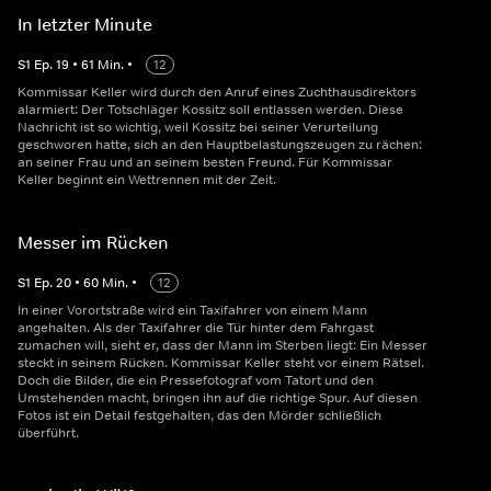
In letzter Minute
S
1
Ep.
19
•
61
Min.
•
12
Kommissar Keller wird durch den Anruf eines Zuchthausdirektors
alarmiert: Der Totschläger Kossitz soll entlassen werden. Diese
Nachricht ist so wichtig, weil Kossitz bei seiner Verurteilung
geschworen hatte, sich an den Hauptbelastungszeugen zu rächen:
an seiner Frau und an seinem besten Freund. Für Kommissar
Keller beginnt ein Wettrennen mit der Zeit.
Messer im Rücken
S
1
Ep.
20
•
60
Min.
•
12
In einer Vorortstraße wird ein Taxifahrer von einem Mann
angehalten. Als der Taxifahrer die Tür hinter dem Fahrgast
zumachen will, sieht er, dass der Mann im Sterben liegt: Ein Messer
steckt in seinem Rücken. Kommissar Keller steht vor einem Rätsel.
Doch die Bilder, die ein Pressefotograf vom Tatort und den
Umstehenden macht, bringen ihn auf die richtige Spur. Auf diesen
Fotos ist ein Detail festgehalten, das den Mörder schließlich
überführt.