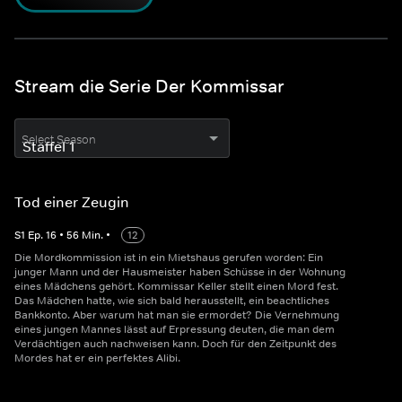
Stream die Serie Der Kommissar
Select Season
Tod einer Zeugin
S
1
Ep.
16
•
56
Min.
•
12
Die Mordkommission ist in ein Mietshaus gerufen worden: Ein
junger Mann und der Hausmeister haben Schüsse in der Wohnung
eines Mädchens gehört. Kommissar Keller stellt einen Mord fest.
Das Mädchen hatte, wie sich bald herausstellt, ein beachtliches
Bankkonto. Aber warum hat man sie ermordet? Die Vernehmung
eines jungen Mannes lässt auf Erpressung deuten, die man dem
Verdächtigen auch nachweisen kann. Doch für den Zeitpunkt des
Mordes hat er ein perfektes Alibi.