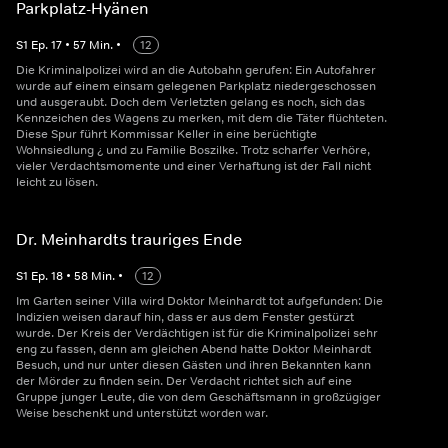
Parkplatz-Hyänen
S
1
Ep.
17
•
57
Min.
•
12
Die Kriminalpolizei wird an die Autobahn gerufen: Ein Autofahrer
wurde auf einem einsam gelegenen Parkplatz niedergeschossen
und ausgeraubt. Doch dem Verletzten gelang es noch, sich das
Kennzeichen des Wagens zu merken, mit dem die Täter flüchteten.
Diese Spur führt Kommissar Keller in eine berüchtigte
Wohnsiedlung ¿ und zu Familie Boszilke. Trotz scharfer Verhöre,
vieler Verdachtsmomente und einer Verhaftung ist der Fall nicht
leicht zu lösen.
Dr. Meinhardts trauriges Ende
S
1
Ep.
18
•
58
Min.
•
12
Im Garten seiner Villa wird Doktor Meinhardt tot aufgefunden: Die
Indizien weisen darauf hin, dass er aus dem Fenster gestürzt
wurde. Der Kreis der Verdächtigen ist für die Kriminalpolizei sehr
eng zu fassen, denn am gleichen Abend hatte Doktor Meinhardt
Besuch, und nur unter diesen Gästen und ihren Bekannten kann
der Mörder zu finden sein. Der Verdacht richtet sich auf eine
Gruppe junger Leute, die von dem Geschäftsmann in großzügiger
Weise beschenkt und unterstützt worden war.