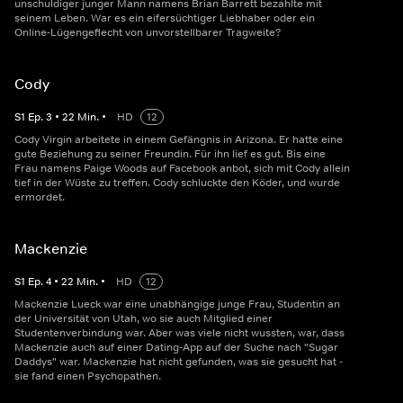
unschuldiger junger Mann namens Brian Barrett bezahlte mit
seinem Leben. War es ein eifersüchtiger Liebhaber oder ein
Online-Lügengeflecht von unvorstellbarer Tragweite?
Cody
S
1
Ep.
3
•
22
Min.
•
HD
12
Cody Virgin arbeitete in einem Gefängnis in Arizona. Er hatte eine
gute Beziehung zu seiner Freundin. Für ihn lief es gut. Bis eine
Frau namens Paige Woods auf Facebook anbot, sich mit Cody allein
tief in der Wüste zu treffen. Cody schluckte den Köder, und wurde
ermordet.
Mackenzie
S
1
Ep.
4
•
22
Min.
•
HD
12
Mackenzie Lueck war eine unabhängige junge Frau, Studentin an
der Universität von Utah, wo sie auch Mitglied einer
Studentenverbindung war. Aber was viele nicht wussten, war, dass
Mackenzie auch auf einer Dating-App auf der Suche nach "Sugar
Daddys" war. Mackenzie hat nicht gefunden, was sie gesucht hat -
sie fand einen Psychopathen.