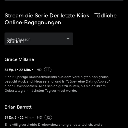
Stream die Serie Der letzte Klick - Tödliche
Online-Begegnungen
Select Season
Grace Millane
S
1
Ep.
1
•
22
Min.
•
HD
12
Eine 21-jährige Rucksacktouristin aus dem Vereinigten Königreich
besucht Auckland, Neuseeland, und trifft über eine Dating-App auf
einen Psychopathen. Alles schien gut zu laufen, bis sie an ihrem
Geburtstag am nächsten Tag vermisst wurde.
Brian Barrett
S
1
Ep.
2
•
22
Min.
•
HD
12
Eine völlig verdrehte Dreiecksbeziehung endete tödlich, und ein