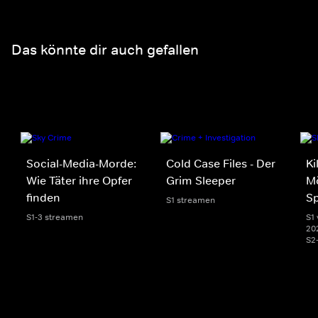
Das könnte dir auch gefallen
Social-Media-Morde:
Cold Case Files - Der
Ki
Wie Täter ihre Opfer
Grim Sleeper
Mö
finden
S
S1 streamen
S1-3 streamen
S1 
20
S2