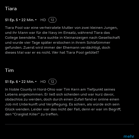
Tiara
S
1
Ep.
5
•
22
Min.
•
HD
12
Tiara Pool war eine verheiratete Mutter von zwei kleinen Jungen,
und ihr Mann war für die Navy im Einsatz, während Tiara das
College beendete. Tiara suchte in Kleinanzeigen nach Gesellschaft
und wurde vier Tage später erstochen in ihrem Schlafzimmer
gefunden. Zuerst wird immer der Ehemann verdächtigt, doch
dieses Mal war er es nicht. Wer hat Tiara Pool getötet?
Tim
S
1
Ep.
6
•
22
Min.
•
HD
12
In Noble County in Nord-Ohio war Tim Kern am Tiefpunkt seines
Lebens angekommen. Er ließ sich scheiden und war kurz davor,
obdachlos zu werden, doch durch einen Zufall fand er online einen
Job mit Unterkunft und Verpflegung. Es schien, als würde sich sein
Glück wenden. Leider war das nicht der Fall, denn er war im Begriff,
den "Craiglist Killer" zu treffen.
mehr