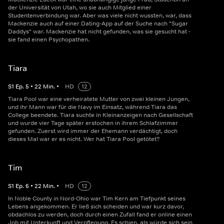
der Universität von Utah, wo sie auch Mitglied einer
Studentenverbindung war. Aber was viele nicht wussten, war, dass
Mackenzie auch auf einer Dating-App auf der Suche nach "Sugar
Daddys" war. Mackenzie hat nicht gefunden, was sie gesucht hat -
sie fand einen Psychopathen.
Tiara
S
1
Ep.
5
•
22
Min.
•
HD
12
Tiara Pool war eine verheiratete Mutter von zwei kleinen Jungen,
und ihr Mann war für die Navy im Einsatz, während Tiara das
College beendete. Tiara suchte in Kleinanzeigen nach Gesellschaft
und wurde vier Tage später erstochen in ihrem Schlafzimmer
gefunden. Zuerst wird immer der Ehemann verdächtigt, doch
dieses Mal war er es nicht. Wer hat Tiara Pool getötet?
Tim
S
1
Ep.
6
•
22
Min.
•
HD
12
In Noble County in Nord-Ohio war Tim Kern am Tiefpunkt seines
Lebens angekommen. Er ließ sich scheiden und war kurz davor,
obdachlos zu werden, doch durch einen Zufall fand er online einen
Job mit Unterkunft und Verpflegung. Es schien, als würde sich sein