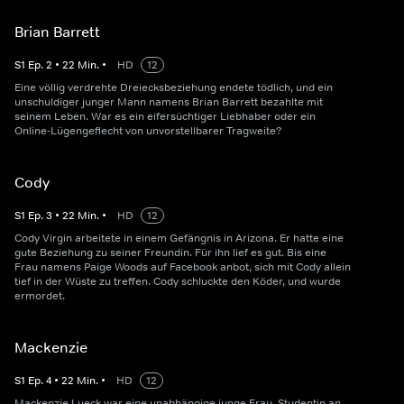
Brian Barrett
S
1
Ep.
2
•
22
Min.
•
HD
12
Eine völlig verdrehte Dreiecksbeziehung endete tödlich, und ein
unschuldiger junger Mann namens Brian Barrett bezahlte mit
seinem Leben. War es ein eifersüchtiger Liebhaber oder ein
Online-Lügengeflecht von unvorstellbarer Tragweite?
Cody
S
1
Ep.
3
•
22
Min.
•
HD
12
Cody Virgin arbeitete in einem Gefängnis in Arizona. Er hatte eine
gute Beziehung zu seiner Freundin. Für ihn lief es gut. Bis eine
Frau namens Paige Woods auf Facebook anbot, sich mit Cody allein
tief in der Wüste zu treffen. Cody schluckte den Köder, und wurde
ermordet.
Mackenzie
S
1
Ep.
4
•
22
Min.
•
HD
12
Mackenzie Lueck war eine unabhängige junge Frau, Studentin an