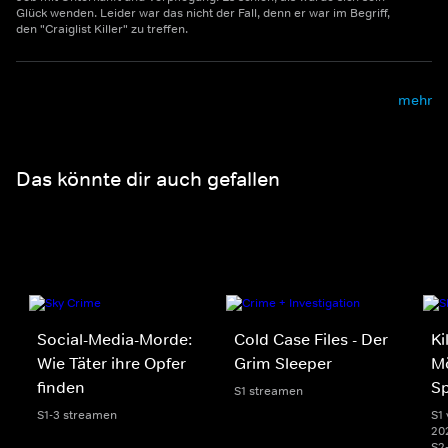
Glück wenden. Leider war das nicht der Fall, denn er war im Begriff,
den "Craiglist Killer" zu treffen.
mehr
Das könnte dir auch gefallen
Social-Media-Morde:
Cold Case Files - Der
Ki
Wie Täter ihre Opfer
Grim Sleeper
Mö
finden
S
S1 streamen
S1-3 streamen
S1 
20
S2