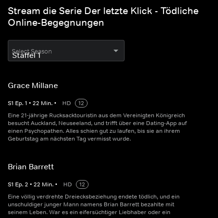
Stream die Serie Der letzte Klick - Tödliche
Online-Begegnungen
Select Season
Grace Millane
S
1
Ep.
1
•
22
Min.
•
HD
12
Eine 21-jährige Rucksacktouristin aus dem Vereinigten Königreich
besucht Auckland, Neuseeland, und trifft über eine Dating-App auf
einen Psychopathen. Alles schien gut zu laufen, bis sie an ihrem
Geburtstag am nächsten Tag vermisst wurde.
Brian Barrett
S
1
Ep.
2
•
22
Min.
•
HD
12
Eine völlig verdrehte Dreiecksbeziehung endete tödlich, und ein
unschuldiger junger Mann namens Brian Barrett bezahlte mit
seinem Leben. War es ein eifersüchtiger Liebhaber oder ein