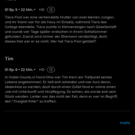
S
1
Ep.
5
•
22
Min.
•
HD
12
Tiara Pool war eine verheiratete Mutter von zwei kleinen Jungen,
und ihr Mann war für die Navy im Einsatz, während Tiara das
College beendete. Tiara suchte in Kleinanzeigen nach Gesellschaft
und wurde vier Tage später erstochen in ihrem Schlafzimmer
gefunden. Zuerst wird immer der Ehemann verdächtigt, doch
dieses Mal war er es nicht. Wer hat Tiara Pool getötet?
Tim
S
1
Ep.
6
•
22
Min.
•
HD
12
In Noble County in Nord-Ohio war Tim Kern am Tiefpunkt seines
Lebens angekommen. Er ließ sich scheiden und war kurz davor,
obdachlos zu werden, doch durch einen Zufall fand er online einen
Job mit Unterkunft und Verpflegung. Es schien, als würde sich sein
Glück wenden. Leider war das nicht der Fall, denn er war im Begriff,
den "Craiglist Killer" zu treffen.
mehr