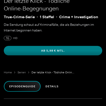
Der letzte Klick - Tödliche
Online-Begegnungen
True-Crime-Serie
1 Staffel
Crime + Investigation
Die Sendung schaut auf Kriminalfälle, die als Beziehungen im
Internet begonnen haben.
16
HD
AB 5,98 € MTL.
Home
Serien
Der letzte Klick - Tödliche Online-Begegnungen
EPISODENGUIDE
DETAILS