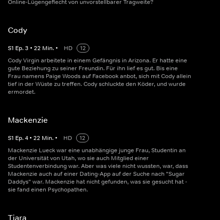
Online-Lügengeflecht von unvorstellbarer Tragweite?
Cody
S
1
Ep.
3
•
22
Min.
•
HD
12
Cody Virgin arbeitete in einem Gefängnis in Arizona. Er hatte eine
gute Beziehung zu seiner Freundin. Für ihn lief es gut. Bis eine
Frau namens Paige Woods auf Facebook anbot, sich mit Cody allein
tief in der Wüste zu treffen. Cody schluckte den Köder, und wurde
ermordet.
Mackenzie
S
1
Ep.
4
•
22
Min.
•
HD
12
Mackenzie Lueck war eine unabhängige junge Frau, Studentin an
der Universität von Utah, wo sie auch Mitglied einer
Studentenverbindung war. Aber was viele nicht wussten, war, dass
Mackenzie auch auf einer Dating-App auf der Suche nach "Sugar
Daddys" war. Mackenzie hat nicht gefunden, was sie gesucht hat -
sie fand einen Psychopathen.
Tiara