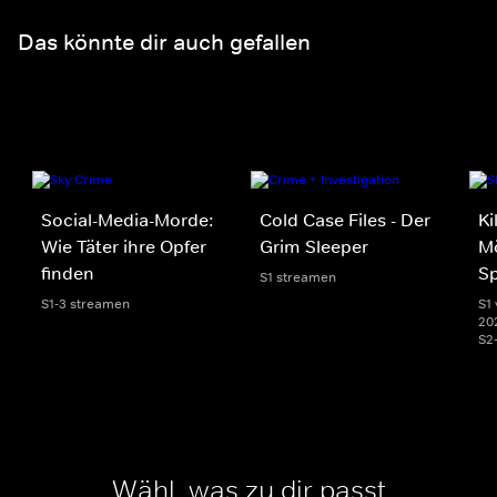
Das könnte dir auch gefallen
Social-Media-Morde:
Cold Case Files - Der
Ki
Wie Täter ihre Opfer
Grim Sleeper
Mö
finden
S
S1 streamen
S1-3 streamen
S1 
20
S2
Wähl, was zu dir passt