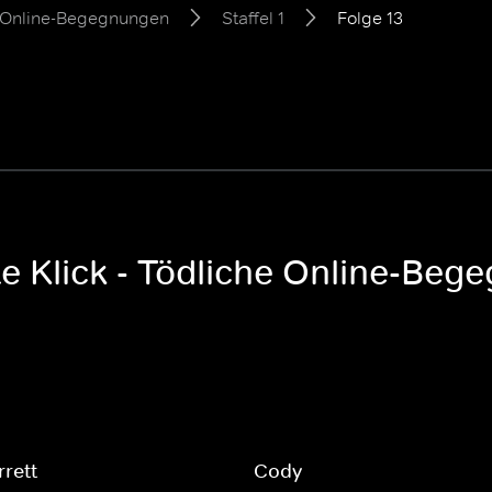
he Online-Begegnungen
Staffel 1
Folge 13
te Klick - Tödliche Online-Bege
rrett
Cody