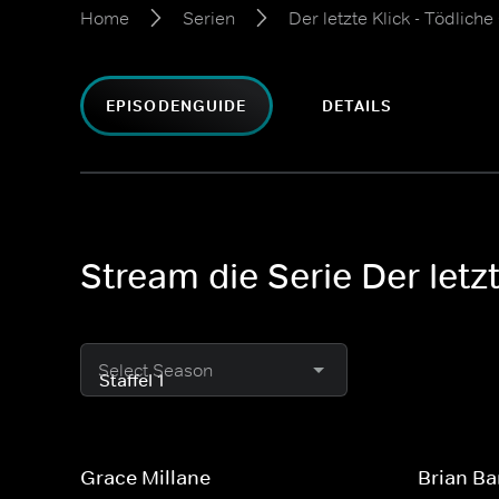
Home
Serien
Der letzte Klick - Tödlic
EPISODENGUIDE
DETAILS
Stream die Serie Der letz
Select Season
Grace Millane
Brian Ba