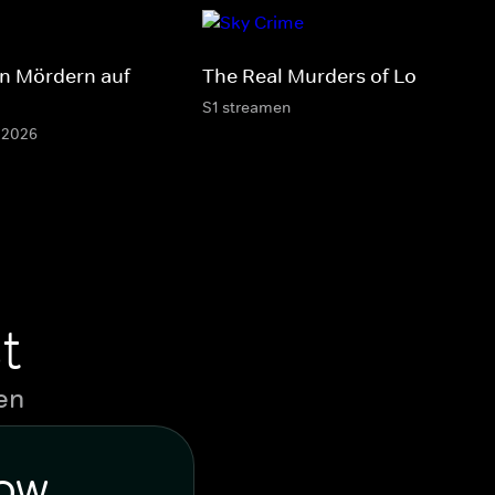
Den Mördern auf
The Real Murders of Los Angel
S1 streamen
8.2026
t
en
WOW