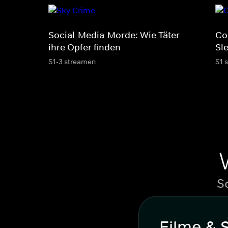
Social-Media-Morde: Wie Täter
Co
ihre Opfer finden
Sl
S1-3 streamen
S1 
S
Filme & 