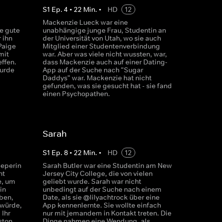
S
1
Ep.
4
•
22
Min.
•
HD
12
Mackenzie Lueck war eine
ne gute
unabhängige junge Frau, Studentin an
 ihn
der Universität von Utah, wo sie auch
Paige
Mitglied einer Studentenverbindung
mit
war. Aber was viele nicht wussten, war,
effen.
dass Mackenzie auch auf einer Dating-
wurde
App auf der Suche nach "Sugar
Daddys" war. Mackenzie hat nicht
gefunden, was sie gesucht hat - sie fand
einen Psychopathen.
Sarah
S
1
Ep.
8
•
22
Min.
•
HD
12
eeperin
Sarah Butler war eine Studentin am New
ht
Jersey City College, die von vielen
e, um
geliebt wurde. Sarah war nicht
in
unbedingt auf der Suche nach einem
ben,
Date, als sie @lilyachtrock über eine
würde,
App kennenlernte. Sie wollte einfach
 Ihr
nur mit jemandem in Kontakt treten. Die
ston
Dinge nahmen eine Wendung, als