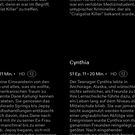
all, denn er war im Begriff,
war ein verlobter Medizinstudent,
st Killer" zu treffen.
untypischer Krimineller, der als
"Craigslist Killer" bekannt wurde.
Cynthia
21
Min.
•
HD
12
S
1
Ep.
11
•
20
Min.
•
HD
12
eine Einwanderin von den
Der Teenager Cynthia lebte in
 und alles, was sie wollte,
Anchorage, Alaska, und wünschte
merikanischen Traum zu
nichts sehnlicher, als Freunde zu 
lernte Dane Kallungi kennen
Ihre Lernschwäche führte dazu, d
rateten. Sie genossen das
ein Leben lang auf dem Niveau d
olorado Springs bis Jepsy
Mittelschule blieb. Sie war jeman
Misshandlungen enttäuscht
leicht ausgenutzt werden konnte ..
ch davon, dass Dane nach
einer unglaublichen Abfolge von
t mit ihr zu seiner Ex-Frau
Ereignissen wurde Cynthia von ih
r manchmal bis zu einer
genannten Freunden reingelegt 
b. Jepsy begann, sich mit
getötet. Nach eingehender
oldaten des nahe gelegenen
Untersuchung stellte sich heraus