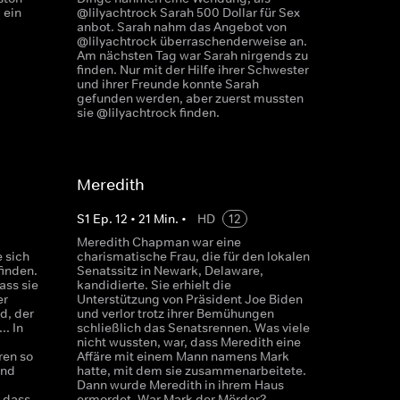
 ein
@lilyachtrock Sarah 500 Dollar für Sex
anbot. Sarah nahm das Angebot von
@lilyachtrock überraschenderweise an.
Am nächsten Tag war Sarah nirgends zu
finden. Nur mit der Hilfe ihrer Schwester
und ihrer Freunde konnte Sarah
gefunden werden, aber zuerst mussten
sie @lilyachtrock finden.
Meredith
S
1
Ep.
12
•
21
Min.
•
HD
12
Meredith Chapman war eine
 sich
charismatische Frau, die für den lokalen
finden.
Senatssitz in Newark, Delaware,
ass sie
kandidierte. Sie erhielt die
er
Unterstützung von Präsident Joe Biden
d, der
und verlor trotz ihrer Bemühungen
. In
schließlich das Senatsrennen. Was viele
nicht wussten, war, dass Meredith eine
ren so
Affäre mit einem Mann namens Mark
und
hatte, mit dem sie zusammenarbeitete.
Dann wurde Meredith in ihrem Haus
, dass
ermordet. War Mark der Mörder?