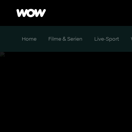
Home
Filme & Serien
Live-Sport