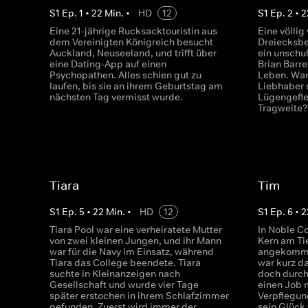
S
1
Ep.
1
•
22
Min.
•
HD
12
S
1
Ep.
2
•
2
Eine 21-jährige Rucksacktouristin aus
Eine völlig
dem Vereinigten Königreich besucht
Dreiecksbe
Auckland, Neuseeland, und trifft über
ein unschu
eine Dating-App auf einen
Brian Barre
Psychopathen. Alles schien gut zu
Leben. War 
laufen, bis sie an ihrem Geburtstag am
Liebhaber 
nächsten Tag vermisst wurde.
Lügengefle
Tragweite
Tiara
Tim
S
1
Ep.
5
•
22
Min.
•
HD
12
S
1
Ep.
6
•
2
Tiara Pool war eine verheiratete Mutter
In Noble C
von zwei kleinen Jungen, und ihr Mann
Kern am Ti
war für die Navy im Einsatz, während
angekommen
Tiara das College beendete. Tiara
war kurz d
suchte in Kleinanzeigen nach
doch durch 
Gesellschaft und wurde vier Tage
einen Job 
später erstochen in ihrem Schlafzimmer
Verpflegung
gefunden. Zuerst wird immer der
sein Glück