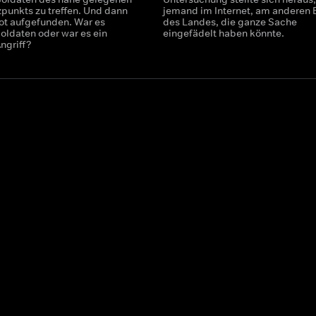
punkts zu treffen. Und dann
jemand im Internet, am anderen
tot aufgefunden. War es
des Landes, die ganze Sache
Soldaten oder war es ein
eingefädelt haben könnte.
Angriff?