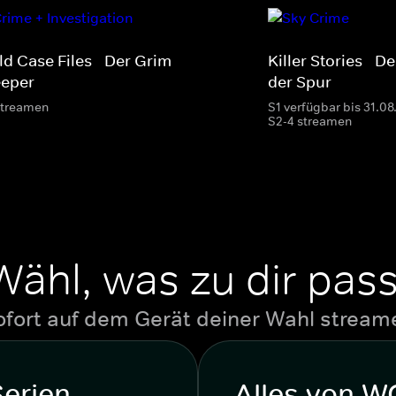
ld Case Files - Der Grim
Killer Stories - 
eeper
der Spur
streamen
S1 verfügbar bis 31.0
S2-4 streamen
Wähl, was zu dir pass
ofort auf dem Gerät deiner Wahl stream
Serien
Alles von 