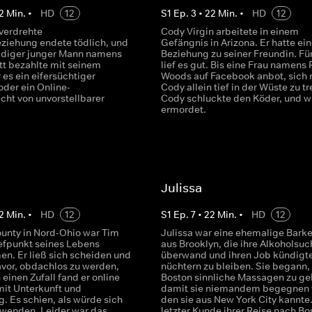
2
Min.
•
HD
12
S
1
Ep.
3
•
22
Min.
•
HD
12
 verdrehte
Cody Virgin arbeitete in einem
ziehung endete tödlich, und
Gefängnis in Arizona. Er hatte ei
ldiger junger Mann namens
Beziehung zu seiner Freundin. Für
tt bezahlte mit seinem
lief es gut. Bis eine Frau namens 
es ein eifersüchtiger
Woods auf Facebook anbot, sich 
oder ein Online-
Cody allein tief in der Wüste zu tr
cht von unvorstellbarer
Cody schluckte den Köder, und 
?
ermordet.
Julissa
2
Min.
•
HD
12
S
1
Ep.
7
•
22
Min.
•
HD
12
ounty in Nord-Ohio war Tim
Julissa war eine ehemalige Bark
efpunkt seines Lebens
aus Brooklyn, die ihre Alkoholsuc
. Er ließ sich scheiden und
überwand und ihren Job kündigt
avor, obdachlos zu werden,
nüchtern zu bleiben. Sie begann, 
einen Zufall fand er online
Boston sinnliche Massagen zu ge
mit Unterkunft und
damit sie niemandem begegnen 
. Es schien, als würde sich
den sie aus New York City kannte.
 wenden. Leider war das
letzter Kunde ihrer Reise nach Bo