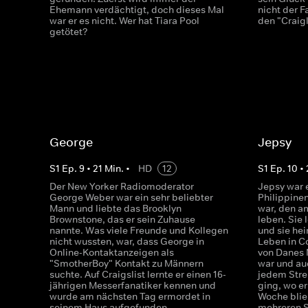
Ehemann verdächtigt, doch dieses Mal
nicht der F
war er es nicht. Wer hat Tiara Pool
den "Craigli
getötet?
George
Jepsy
S
1
Ep.
9
•
21
Min.
•
HD
12
S
1
Ep.
10
•
Der New Yorker Radiomoderator
Jepsy war 
George Weber war ein sehr beliebter
Philippinen
Mann und liebte das Brooklyn
war, den a
Brownstone, das er sein Zuhause
leben. Sie 
nannte. Was viele Freunde und Kollegen
und sie hei
nicht wussten, war, dass George in
Leben in C
Online-Kontaktanzeigen als
von Danes 
"SmotherBoy" Kontakt zu Männern
war und au
suchte. Auf Craigslist lernte er einen 16-
jedem Strei
jährigen Messerfanatiker kennen und
ging, wo e
wurde am nächsten Tag ermordet in
Woche blie
seinem Haus aufgefunden.
mehreren S