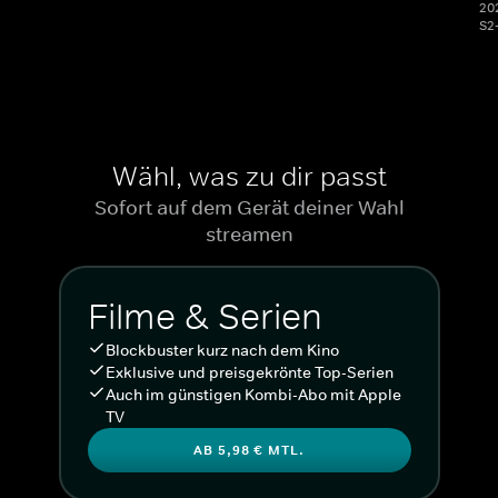
20
S2
Wähl, was zu dir passt
Sofort auf dem Gerät deiner Wahl
streamen
Filme & Serien
Blockbuster kurz nach dem Kino
Exklusive und preisgekrönte Top-Serien
Auch im günstigen Kombi-Abo mit Apple
TV
AB 5,98 € MTL.