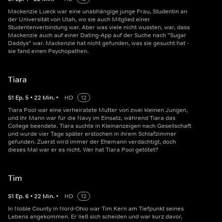
Mackenzie Lueck war eine unabhängige junge Frau, Studentin an
der Universität von Utah, wo sie auch Mitglied einer
Studentenverbindung war. Aber was viele nicht wussten, war, dass
Mackenzie auch auf einer Dating-App auf der Suche nach "Sugar
Daddys" war. Mackenzie hat nicht gefunden, was sie gesucht hat -
sie fand einen Psychopathen.
Tiara
S
1
Ep.
5
•
22
Min.
•
HD
12
Tiara Pool war eine verheiratete Mutter von zwei kleinen Jungen,
und ihr Mann war für die Navy im Einsatz, während Tiara das
College beendete. Tiara suchte in Kleinanzeigen nach Gesellschaft
und wurde vier Tage später erstochen in ihrem Schlafzimmer
gefunden. Zuerst wird immer der Ehemann verdächtigt, doch
dieses Mal war er es nicht. Wer hat Tiara Pool getötet?
Tim
S
1
Ep.
6
•
22
Min.
•
HD
12
In Noble County in Nord-Ohio war Tim Kern am Tiefpunkt seines
Lebens angekommen. Er ließ sich scheiden und war kurz davor,