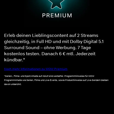
Erleb deinen Lieblingscontent auf 2 Streams
gleichzeitig, in Full HD und mit Dolby Digital 5.1
Surround Sound – ohne Werbung. 7 Tage
kostenlos testen. Danach 6 € mtl. Jederzeit
kündbar.*
Noch mehr Informationen zu WOW Premium
*Serien-, Filme- und Sport-Inhalte auf Abruf sind werbefrei. Programmhinweise für WOW
Programminhalte wie Serien, Filme und Live-Events, sowie Produkthinweise auf Live-Sendern bleiben
davon unberührt.