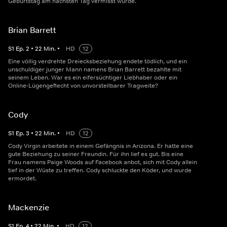
Geburtstag am nächsten Tag vermisst wurde.
Brian Barrett
S
1
Ep.
2
•
22
Min.
•
HD
12
Eine völlig verdrehte Dreiecksbeziehung endete tödlich, und ein
unschuldiger junger Mann namens Brian Barrett bezahlte mit
seinem Leben. War es ein eifersüchtiger Liebhaber oder ein
Online-Lügengeflecht von unvorstellbarer Tragweite?
Cody
S
1
Ep.
3
•
22
Min.
•
HD
12
Cody Virgin arbeitete in einem Gefängnis in Arizona. Er hatte eine
gute Beziehung zu seiner Freundin. Für ihn lief es gut. Bis eine
Frau namens Paige Woods auf Facebook anbot, sich mit Cody allein
tief in der Wüste zu treffen. Cody schluckte den Köder, und wurde
ermordet.
Mackenzie
S
1
Ep.
4
•
22
Min.
•
HD
12