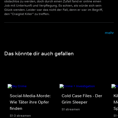
obdachlos zu werden, doch durch einen Zufall fand er online einen
Job mit Unterkunft und Verpflegung. Es schien, als würde sich sein
Glück wenden. Leider war das nicht der Fall, denn er war im Begriff,
den "Craiglist Killer" zu treffen.
mehr
Das könnte dir auch gefallen
Social-Media-Morde:
Cold Case Files - Der
Ki
Wie Täter ihre Opfer
Grim Sleeper
Mö
finden
S
S1 streamen
S1-3 streamen
S1 