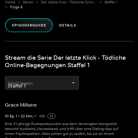
Home
Serien
Der letzte Klick - Tödliche Online-Begegnungen
Staffel 1
Folge 9
EPISODENGUIDE
DETAILS
Stream die Serie Der letzte Klick - Tödliche
Online-Begegnungen Staffel 1
Select Season
Grace Millane
S
1
Ep.
1
•
22
Min.
•
HD
12
Eine 21-jährige Rucksacktouristin aus dem Vereinigten Königreich
besucht Auckland, Neuseeland, und trifft über eine Dating-App auf
einen Psychopathen. Alles schien gut zu laufen, bis sie an ihrem