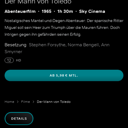
Der Mann von Toledo
Abenteuerfilm
1965
1h 30m
Sky Cinema
Nostalgisches Mantel-und-Degen-Abenteuer: Der spanische Ritter
Miguel soll sein Heer zum Triumph über die Mauren führen. Doch
Intrigen gegen ihn gefährden seinen Erfolg.
Besetzung
Stephen Forsythe, Norma Bengell, Ann
Smyrner
12
HD
AB 5,98 € MTL.
Home
Filme
Der Mann von Toledo
DETAILS