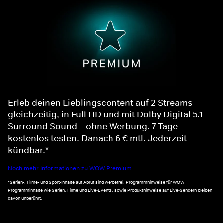
Erleb deinen Lieblingscontent auf 2 Streams
gleichzeitig, in Full HD und mit Dolby Digital 5.1
Surround Sound – ohne Werbung. 7 Tage
kostenlos testen. Danach 6 € mtl. Jederzeit
kündbar.*
Noch mehr Informationen zu WOW Premium
*Serien-, Filme- und Sport-Inhalte auf Abruf sind werbefrei. Programmhinweise für WOW
Programminhalte wie Serien, Filme und Live-Events, sowie Produkthinweise auf Live-Sendern bleiben
davon unberührt.