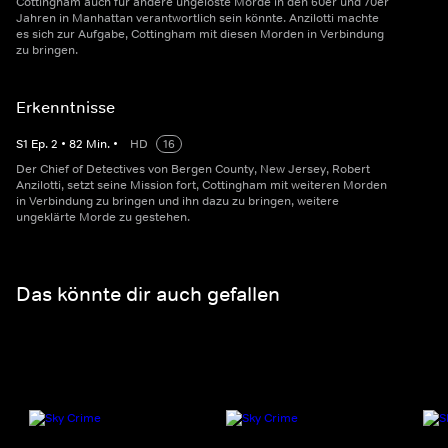
Cottingham auch für andere ungelöste Morde in den 60er und 70er
Jahren in Manhattan verantwortlich sein könnte. Anzilotti machte
es sich zur Aufgabe, Cottingham mit diesen Morden in Verbindung
zu bringen.
Erkenntnisse
S
1
Ep.
2
•
82
Min.
•
HD
16
Der Chief of Detectives von Bergen County, New Jersey, Robert
Anzilotti, setzt seine Mission fort, Cottingham mit weiteren Morden
in Verbindung zu bringen und ihn dazu zu bringen, weitere
ungeklärte Morde zu gestehen.
Das könnte dir auch gefallen