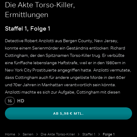
Die Akte Torso-Killer,
Ermittlungen
Staffel 1, Folge 1
Detective Robert Anzilotti aus Bergen County, New Jersey,
konnte einem Serienmörder ein Geständnis entlocken: Richard
Cottingham, der den Spitznamen Torso-Killer trug. Er verbüßte
eine fünffache lebenslange Haftstrafe, weil er in den 1980ern in
New York City Prostituierte angegriffen hatte. Anzilotti vermutete,
dass Cottingham auch für andere ungelöste Morde in den 60er
und 70er Jahren in Manhattan verantwortlich sein könnte.
Anzilotti machte es sich zur Aufgabe, Cottingham mit diesen
Morden in Verbindung zu bringen.
HD
16
AB 5,98 € MTL.
Home
Serien
Die Akte Torso-Killer
Staffel 1
Folge 1