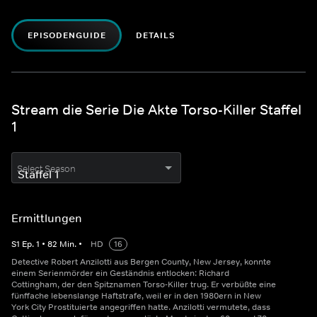
EPISODENGUIDE
DETAILS
Stream die Serie Die Akte Torso-Killer Staffel
1
Select Season
Ermittlungen
S
1
Ep.
1
•
82
Min.
•
HD
16
Detective Robert Anzilotti aus Bergen County, New Jersey, konnte
einem Serienmörder ein Geständnis entlocken: Richard
Cottingham, der den Spitznamen Torso-Killer trug. Er verbüßte eine
fünffache lebenslange Haftstrafe, weil er in den 1980ern in New
York City Prostituierte angegriffen hatte. Anzilotti vermutete, dass