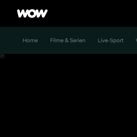
Home
Filme & Serien
Live-Sport