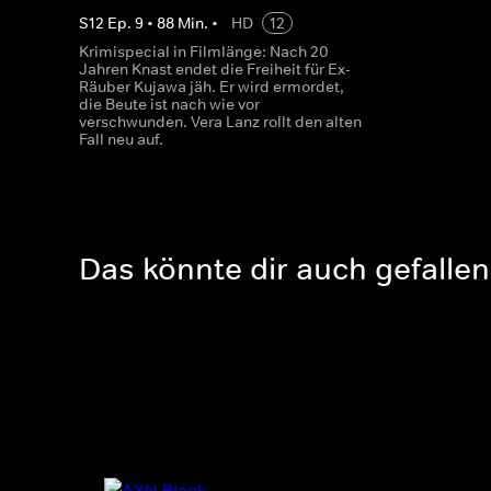
S
12
Ep.
9
•
88
Min.
•
HD
12
Krimispecial in Filmlänge: Nach 20
Jahren Knast endet die Freiheit für Ex-
Räuber Kujawa jäh. Er wird ermordet,
die Beute ist nach wie vor
verschwunden. Vera Lanz rollt den alten
Fall neu auf.
Das könnte dir auch gefallen