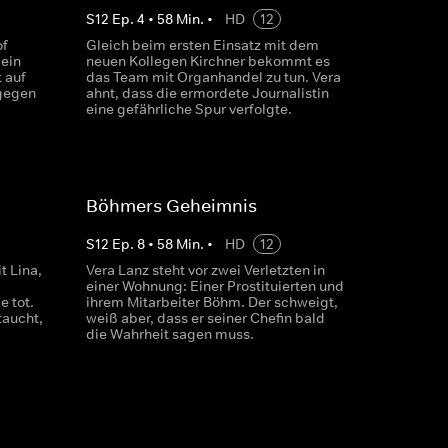
S
12
Ep.
4
•
58
Min.
•
HD
12
of
Gleich beim ersten Einsatz mit dem
 ein
neuen Kollegen Kirchner bekommt es
 auf
das Team mit Organhandel zu tun. Vera
 gegen
ahnt, dass die ermordete Journalistin
eine gefährliche Spur verfolgte.
Böhmers Geheimnis
S
12
Ep.
8
•
58
Min.
•
HD
12
t Lina,
Vera Lanz steht vor zwei Verletzten in
einer Wohnung: Einer Prostituierten und
e tot.
ihrem Mitarbeiter Böhm. Der schweigt,
taucht,
weiß aber, dass er seiner Chefin bald
die Wahrheit sagen muss.