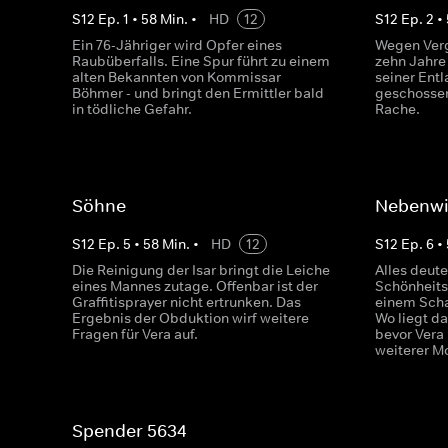
S
12
Ep.
1
•
58
Min.
•
HD
12
S
12
Ep.
2
•
Ein 76-Jähriger wird Opfer eines
Wegen Verg
Raubüberfalls. Eine Spur führt zu einem
zehn Jahre
alten Bekannten von Kommissar
seiner Entl
Böhmer - und bringt den Ermittler bald
geschossen
in tödliche Gefahr.
Rache.
Söhne
Nebenwi
S
12
Ep.
5
•
58
Min.
•
HD
12
S
12
Ep.
6
•
Die Reinigung der Isar bringt die Leiche
Alles deute
eines Mannes zutage. Offenbar ist der
Schönheits
Graffitisprayer nicht ertrunken. Das
einem Scha
Ergebnis der Obduktion wirf weitere
Wo liegt da
Fragen für Vera auf.
bevor Vera 
weiterer M
Spender 5634