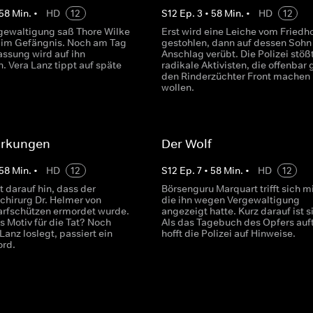
58
Min.
•
HD
12
S
12
Ep.
3
•
58
Min.
•
HD
12
ewaltigung saß Thore Wilke
Erst wird eine Leiche vom Friedh
 im Gefängnis. Noch am Tag
gestohlen, dann auf dessen Sohn
assung wird auf ihn
Anschlag verübt. Die Polizei stößt
. Vera Lanz tippt auf späte
radikale Aktivisten, die offenbar
den Rinderzüchter Front machen
wollen.
rkungen
Der Wolf
58
Min.
•
HD
12
S
12
Ep.
7
•
58
Min.
•
HD
12
t darauf hin, dass der
Börsenguru Marquart trifft sich mi
chirurg Dr. Helmer von
die ihn wegen Vergewaltigung
rfschützen ermordet wurde.
angezeigt hatte. Kurz darauf ist si
s Motiv für die Tat? Noch
Als das Tagebuch des Opfers auf
Lanz loslegt, passiert ein
hofft die Polizei auf Hinweise.
ord.