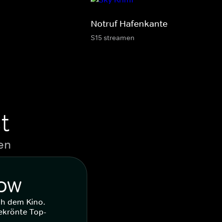
Notruf Hafenkante
S15 streamen
t
en
WOW
ch dem Kino.
ekrönte Top-