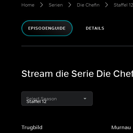
Home
Serien
Die Chefin
Staffel 1
EPISODENGUIDE
DETAILS
Stream die Serie Die Chef
Select Season
Trugbild
Murnau