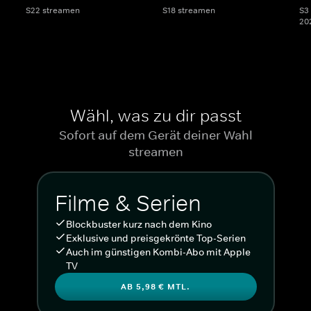
S22 streamen
S18 streamen
S3 
20
Wähl, was zu dir passt
Sofort auf dem Gerät deiner Wahl
streamen
Filme & Serien
Blockbuster kurz nach dem Kino
Exklusive und preisgekrönte Top-Serien
Auch im günstigen Kombi-Abo mit Apple
TV
AB 5,98 € MTL.