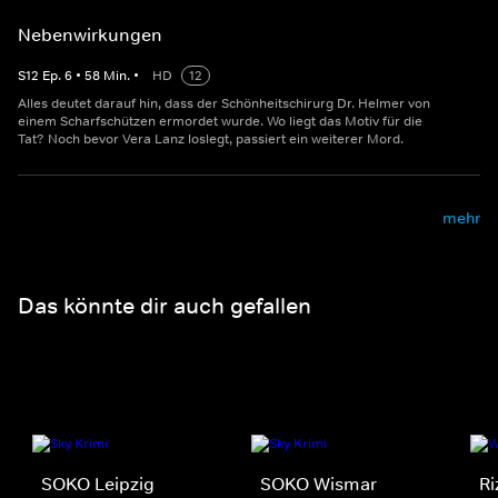
Nebenwirkungen
S
12
Ep.
6
•
58
Min.
•
HD
12
Alles deutet darauf hin, dass der Schönheitschirurg Dr. Helmer von
einem Scharfschützen ermordet wurde. Wo liegt das Motiv für die
Tat? Noch bevor Vera Lanz loslegt, passiert ein weiterer Mord.
mehr
Das könnte dir auch gefallen
SOKO Leipzig
SOKO Wismar
Ri