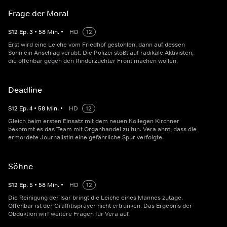
Frage der Moral
S
12
Ep.
3
•
58
Min.
•
HD
12
Erst wird eine Leiche vom Friedhof gestohlen, dann auf dessen
Sohn ein Anschlag verübt. Die Polizei stößt auf radikale Aktivisten,
die offenbar gegen den Rinderzüchter Front machen wollen.
Deadline
S
12
Ep.
4
•
58
Min.
•
HD
12
Gleich beim ersten Einsatz mit dem neuen Kollegen Kirchner
bekommt es das Team mit Organhandel zu tun. Vera ahnt, dass die
ermordete Journalistin eine gefährliche Spur verfolgte.
Söhne
S
12
Ep.
5
•
58
Min.
•
HD
12
Die Reinigung der Isar bringt die Leiche eines Mannes zutage.
Offenbar ist der Graffitisprayer nicht ertrunken. Das Ergebnis der
Obduktion wirf weitere Fragen für Vera auf.