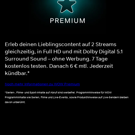
Erleb deinen Lieblingscontent auf 2 Streams
gleichzeitig, in Full HD und mit Dolby Digital 5.1
Surround Sound – ohne Werbung. 7 Tage
kostenlos testen. Danach 6 € mtl. Jederzeit
kündbar.*
Noch mehr Informationen zu WOW Premium
*Serien-, Filme- und Sport-Inhalte auf Abruf sind werbefrei. Programmhinweise für WOW
Programminhalte wie Serien, Filme und Live-Events, sowie Produkthinweise auf Live-Sendern bleiben
davon unberührt.