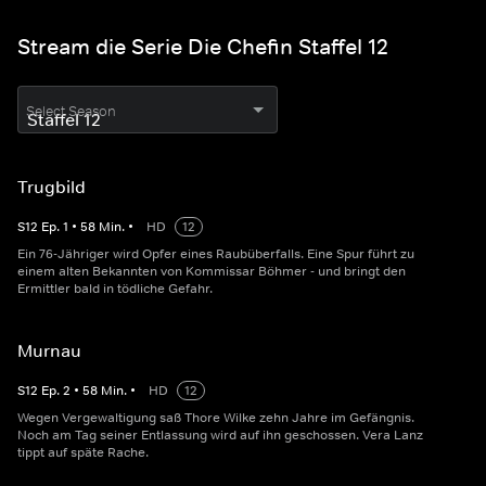
Stream die Serie Die Chefin Staffel 12
Select Season
Trugbild
S
12
Ep.
1
•
58
Min.
•
HD
12
Ein 76-Jähriger wird Opfer eines Raubüberfalls. Eine Spur führt zu
einem alten Bekannten von Kommissar Böhmer - und bringt den
Ermittler bald in tödliche Gefahr.
Murnau
S
12
Ep.
2
•
58
Min.
•
HD
12
Wegen Vergewaltigung saß Thore Wilke zehn Jahre im Gefängnis.
Noch am Tag seiner Entlassung wird auf ihn geschossen. Vera Lanz
tippt auf späte Rache.