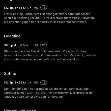
S
12
Ep.
3
•
58
Min.
•
HD
12
Erst wird eine Leiche vom Friedhof gestohlen, dann auf dessen
Sohn ein Anschlag verübt. Die Polizei stößt auf radikale Aktivisten,
die offenbar gegen den Rinderzüchter Front machen wollen.
Deadline
S
12
Ep.
4
•
58
Min.
•
HD
12
Gleich beim ersten Einsatz mit dem neuen Kollegen Kirchner
bekommt es das Team mit Organhandel zu tun. Vera ahnt, dass die
ermordete Journalistin eine gefährliche Spur verfolgte.
Söhne
S
12
Ep.
5
•
58
Min.
•
HD
12
Die Reinigung der Isar bringt die Leiche eines Mannes zutage.
Offenbar ist der Graffitisprayer nicht ertrunken. Das Ergebnis der
Obduktion wirf weitere Fragen für Vera auf.
Nebenwirkungen