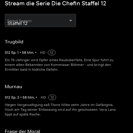
Stream die Serie Die Chefin Staffel 12
Select Season
Trugbild
S
12
Ep.
1
•
58
Min.
•
HD
12
Ein 76-Jähriger wird Opfer eines Raubüberfalls. Eine Spur führt zu
einem alten Bekannten von Kommissar Böhmer - und bringt den
Ermittler bald in tödliche Gefahr.
Murnau
S
12
Ep.
2
•
58
Min.
•
HD
12
Wegen Vergewaltigung saß Thore Wilke zehn Jahre im Gefängnis.
Noch am Tag seiner Entlassung wird auf ihn geschossen. Vera Lanz
tippt auf späte Rache.
Frage der Moral