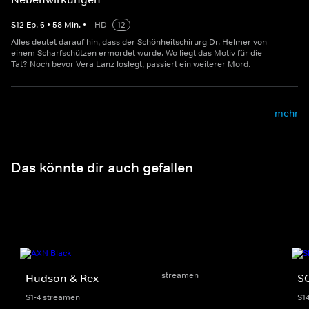
S
12
Ep.
6
•
58
Min.
•
HD
12
Alles deutet darauf hin, dass der Schönheitschirurg Dr. Helmer von
einem Scharfschützen ermordet wurde. Wo liegt das Motiv für die
Tat? Noch bevor Vera Lanz loslegt, passiert ein weiterer Mord.
mehr
Das könnte dir auch gefallen
streamen
Hudson & Rex
SO
S1-4 streamen
S1