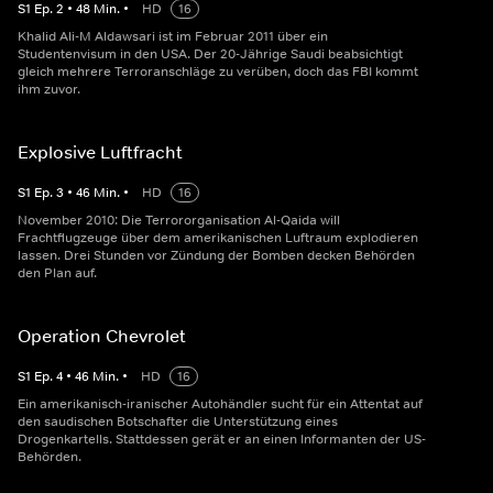
S
1
Ep.
2
•
48
Min.
•
HD
16
Khalid Ali-M Aldawsari ist im Februar 2011 über ein
Studentenvisum in den USA. Der 20-Jährige Saudi beabsichtigt
gleich mehrere Terroranschläge zu verüben, doch das FBI kommt
ihm zuvor.
Explosive Luftfracht
S
1
Ep.
3
•
46
Min.
•
HD
16
November 2010: Die Terrororganisation Al-Qaida will
Frachtflugzeuge über dem amerikanischen Luftraum explodieren
lassen. Drei Stunden vor Zündung der Bomben decken Behörden
den Plan auf.
Operation Chevrolet
S
1
Ep.
4
•
46
Min.
•
HD
16
Ein amerikanisch-iranischer Autohändler sucht für ein Attentat auf
den saudischen Botschafter die Unterstützung eines
Drogenkartells. Stattdessen gerät er an einen Informanten der US-
Behörden.