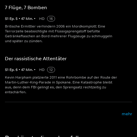
7 Flüge, 7 Bomben
S
1
Ep.
5
•
47
Min.
•
HD
16
Britische Ermittler verhindern 2006 ein Mordkomplott: Eine
Terrorzelle beabsichtigte mit Flüssigsprengstoff befüllte
Getränkeflaschen an Bord mehrerer Flugzeuge zu schmuggeln
und später zu zünden.
Der rassistische Attentäter
S
1
Ep.
6
•
47
Min.
•
HD
12
Kevin Harpham platzierte 2011 eine Rohrbombe auf der Route der
Martin-Luther-King-Parade in Spokane. Eine Katastrophe bleibt
aus, denn dem FBI gelingt es, den Sprengsatz rechtzeitig zu
entschärfen.
mehr