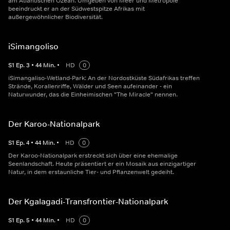
am Atlantischen Ozean. Umgeben von Meer und Metropole
beeindruckt er an der Südwestspitze Afrikas mit
außergewöhnlicher Biodiversität.
iSimangoliso
S
1
Ep.
3
•
44
Min.
•
HD
0
iSimangaliso-Wetland-Park: An der Nordostküste Südafrikas treffen
Strände, Korallenriffe, Wälder und Seen aufeinander - ein
Naturwunder, das die Einheimischen "The Miracle" nennen.
Der Karoo-Nationalpark
S
1
Ep.
4
•
44
Min.
•
HD
0
Der Karoo-Nationalpark erstreckt sich über eine ehemalige
Seenlandschaft. Heute präsentiert er ein Mosaik aus einzigartiger
Natur, in dem erstaunliche Tier- und Pflanzenwelt gedeiht.
Der Kgalagadi-Transfrontier-Nationalpark
S
1
Ep.
5
•
44
Min.
•
HD
0