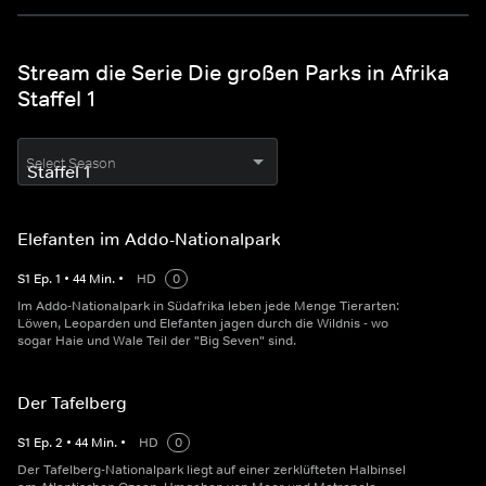
Stream die Serie Die großen Parks in Afrika
Staffel 1
Select Season
Elefanten im Addo-Nationalpark
S
1
Ep.
1
•
44
Min.
•
HD
0
Im Addo-Nationalpark in Südafrika leben jede Menge Tierarten:
Löwen, Leoparden und Elefanten jagen durch die Wildnis - wo
sogar Haie und Wale Teil der "Big Seven" sind.
Der Tafelberg
S
1
Ep.
2
•
44
Min.
•
HD
0
Der Tafelberg-Nationalpark liegt auf einer zerklüfteten Halbinsel