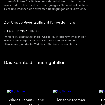
In den südlichen Ausläufern der Kalahari sichern unterirdische
Wasseradern das Überleben. Im Kgalagadi-Nationalpark trotzen
Tiere und Pflanzen den extremen Bedingungen der Halbwüste.
Der Chobe River: Zuflucht für wilde Tiere
S
1
Ep.
6
•
44
Min.
•
HD
0
Im Norden Botswanas ist der Chobe River lebenswichtig. In der
Trockenzeit kämpfen Löwen, Elefanten und Paviane ums
Überleben ¿ vereint im Ziel, ihren Nachwuchs zu schützen.
Das könnte dir auch gefallen
Wildes Japan - Land
Tierische Mamas
Ed