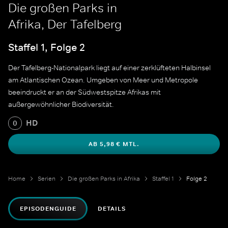
Die großen Parks in
Afrika, Der Tafelberg
Staffel 1, Folge 2
Der Tafelberg-Nationalpark liegt auf einer zerklüfteten Halbinsel
am Atlantischen Ozean. Umgeben von Meer und Metropole
beeindruckt er an der Südwestspitze Afrikas mit
außergewöhnlicher Biodiversität.
HD
0
AB 5,98 € MTL.
Home
Serien
Die großen Parks in Afrika
Staffel 1
Folge 2
EPISODENGUIDE
DETAILS