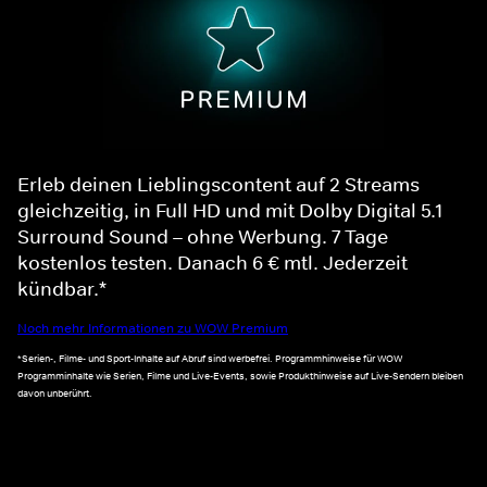
Erleb deinen Lieblingscontent auf 2 Streams
gleichzeitig, in Full HD und mit Dolby Digital 5.1
Surround Sound – ohne Werbung. 7 Tage
kostenlos testen. Danach 6 € mtl. Jederzeit
kündbar.*
Noch mehr Informationen zu WOW Premium
*Serien-, Filme- und Sport-Inhalte auf Abruf sind werbefrei. Programmhinweise für WOW
Programminhalte wie Serien, Filme und Live-Events, sowie Produkthinweise auf Live-Sendern bleiben
davon unberührt.