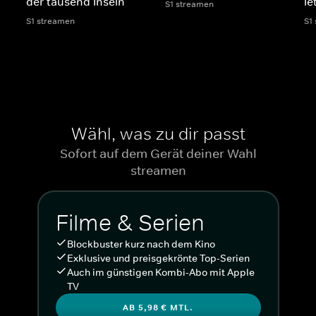
der tausend Inseln
le
S1 streamen
S1 streamen
S1
Wähl, was zu dir passt
Sofort auf dem Gerät deiner Wahl
streamen
Filme & Serien
Blockbuster kurz nach dem Kino
Exklusive und preisgekrönte Top-Serien
Auch im günstigen Kombi-Abo mit Apple
TV
AB 5,98 € MTL.