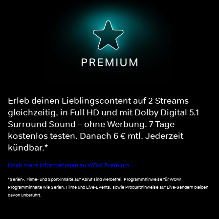
Erleb deinen Lieblingscontent auf 2 Streams
gleichzeitig, in Full HD und mit Dolby Digital 5.1
Surround Sound – ohne Werbung. 7 Tage
kostenlos testen. Danach 6 € mtl. Jederzeit
kündbar.*
Noch mehr Informationen zu WOW Premium
*Serien-, Filme- und Sport-Inhalte auf Abruf sind werbefrei. Programmhinweise für WOW
Programminhalte wie Serien, Filme und Live-Events, sowie Produkthinweise auf Live-Sendern bleiben
davon unberührt.