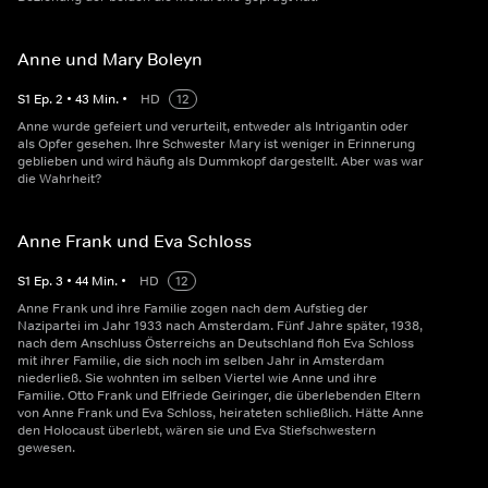
Anne und Mary Boleyn
S
1
Ep.
2
•
43
Min.
•
HD
12
Anne wurde gefeiert und verurteilt, entweder als Intrigantin oder
als Opfer gesehen. Ihre Schwester Mary ist weniger in Erinnerung
geblieben und wird häufig als Dummkopf dargestellt. Aber was war
die Wahrheit?
Anne Frank und Eva Schloss
S
1
Ep.
3
•
44
Min.
•
HD
12
Anne Frank und ihre Familie zogen nach dem Aufstieg der
Nazipartei im Jahr 1933 nach Amsterdam. Fünf Jahre später, 1938,
nach dem Anschluss Österreichs an Deutschland floh Eva Schloss
mit ihrer Familie, die sich noch im selben Jahr in Amsterdam
niederließ. Sie wohnten im selben Viertel wie Anne und ihre
Familie. Otto Frank und Elfriede Geiringer, die überlebenden Eltern
von Anne Frank und Eva Schloss, heirateten schließlich. Hätte Anne
den Holocaust überlebt, wären sie und Eva Stiefschwestern
gewesen.