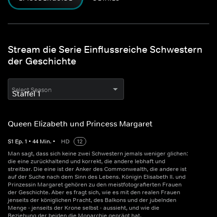
Stream die Serie Einflussreiche Schwestern
der Geschichte
Select Season
Queen Elizabeth und Princess Margaret
S
1
Ep.
1
•
44
Min.
•
HD
12
Man sagt, dass sich keine zwei Schwestern jemals weniger glichen:
die eine zurückhaltend und korrekt, die andere lebhaft und
streitbar. Die eine ist der Anker des Commonwealth, die andere ist
auf der Suche nach dem Sinn des Lebens. Königin Elisabeth II. und
Prinzessin Margaret gehören zu den meistfotografierten Frauen
der Geschichte. Aber es fragt sich, wie es mit den realen Frauen
jenseits der königlichen Pracht, des Balkons und der jubelnden
Menge - jenseits der Krone selbst - aussieht, und wie die
Beziehung der beiden die Monarchie geprägt hat.