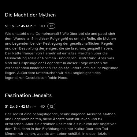
Die Macht der Mythen
S
1
Ep.
5
•
45
Min.
•
HD
12
Wie entsteht eine Gemeinschaft? Wie überlebt sie und passt sich
dem Wandel an? In dieser Folge geht es um die Rolle, die Mythen
und Legenden bei der Festlegung der gesellschaftlichen Regeln
und der Bestrafung derjenigen, die sie brechen, gespielt haben.
Der Rattenfänger von Hameln ist ein altes Märchen über die
Missachtung sozialer Normen - und deren Bestrafung. Aber was
sind die Ursprünge der Legende? In dieser Folge werden die
verheerenden historischen Ereignisse untersucht, die ihr zugrunde
liegen. Außerdem untersuchen wir die Langlebigkeit des
legendären Gesetzlosen Robin Hood.-
Faszination Jenseits
S
1
Ep.
6
•
42
Min.
•
HD
12
Der Tod ist eine beängstigende, beunruhigende Aussicht. Mythen
und Legenden helfen, diese Ängste auszudrücken und zu
erforschen. Aber sie erzählen uns mehr als nur von der Angst vor
dem Tod, denn in den Erzählungen einer Kultur über den Tod
können wir sehen, was sie am Leben schätzt. In dieser letzten