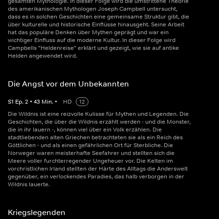
gesamten Mythologie. In dieser Folge wird die umstrittene Theorie
des amerikanischen Mythologen Joseph Campbell untersucht,
dass es in solchen Geschichten eine gemeinsame Struktur gibt, die
über kulturelle und historische Einflüsse hinausgeht. Seine Arbeit
hat das populäre Denken über Mythen geprägt und war ein
wichtiger Einfluss auf die moderne Kultur. In dieser Folge wird
Campbells "Heldenreise" erklärt und gezeigt, wie sie auf antike
Helden angewendet wird.
Die Angst vor dem Unbekannten
S
1
Ep.
2
•
43
Min.
•
HD
12
Die Wildnis ist eine reizvolle Kulisse für Mythen und Legenden. Die
Geschichten, die über die Wildnis erzählt werden - und die Monster,
die in ihr lauern -, können viel über ein Volk erzählen. Die
stadtliebenden alten Griechen betrachteten sie als ein Reich des
Göttlichen - und als einen gefährlichen Ort für Sterbliche. Die
Norweger waren meisterhafte Seefahrer und stellten sich die
Meere voller furchterregender Ungeheuer vor. Die Kelten im
vorchristlichen Irland stellten der Härte des Alltags die Anderswelt
gegenüber, ein verlockendes Paradies, das halb verborgen in der
Wildnis lauerte.
Kriegslegenden