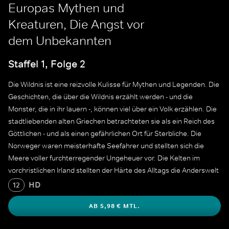
Europas Mythen und
Kreaturen, Die Angst vor
dem Unbekannten
Staffel 1, Folge 2
Die Wildnis ist eine reizvolle Kulisse für Mythen und Legenden. Die
Geschichten, die über die Wildnis erzählt werden - und die
Monster, die in ihr lauern -, können viel über ein Volk erzählen. Die
stadtliebenden alten Griechen betrachteten sie als ein Reich des
Göttlichen - und als einen gefährlichen Ort für Sterbliche. Die
Norweger waren meisterhafte Seefahrer und stellten sich die
Meere voller furchterregender Ungeheuer vor. Die Kelten im
vorchristlichen Irland stellten der Härte des Alltags die Anderswelt
gegenüber, ein verlockendes Paradies, das halb verborgen in der
HD
12
Wildnis lauerte.
AB 5,98 € MTL.