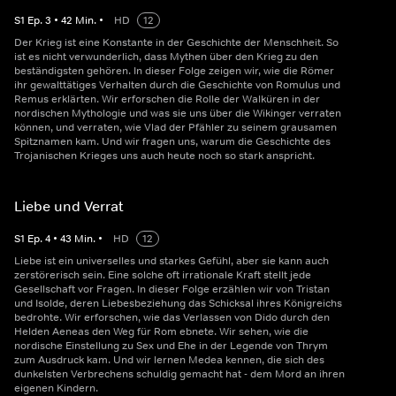
S
1
Ep.
3
•
42
Min.
•
HD
12
Der Krieg ist eine Konstante in der Geschichte der Menschheit. So
ist es nicht verwunderlich, dass Mythen über den Krieg zu den
beständigsten gehören. In dieser Folge zeigen wir, wie die Römer
ihr gewalttätiges Verhalten durch die Geschichte von Romulus und
Remus erklärten. Wir erforschen die Rolle der Walküren in der
nordischen Mythologie und was sie uns über die Wikinger verraten
können, und verraten, wie Vlad der Pfähler zu seinem grausamen
Spitznamen kam. Und wir fragen uns, warum die Geschichte des
Trojanischen Krieges uns auch heute noch so stark anspricht.
Liebe und Verrat
S
1
Ep.
4
•
43
Min.
•
HD
12
Liebe ist ein universelles und starkes Gefühl, aber sie kann auch
zerstörerisch sein. Eine solche oft irrationale Kraft stellt jede
Gesellschaft vor Fragen. In dieser Folge erzählen wir von Tristan
und Isolde, deren Liebesbeziehung das Schicksal ihres Königreichs
bedrohte. Wir erforschen, wie das Verlassen von Dido durch den
Helden Aeneas den Weg für Rom ebnete. Wir sehen, wie die
nordische Einstellung zu Sex und Ehe in der Legende von Thrym
zum Ausdruck kam. Und wir lernen Medea kennen, die sich des
dunkelsten Verbrechens schuldig gemacht hat - dem Mord an ihren
eigenen Kindern.