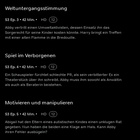
Weltuntergangsstimmung
S
3
Ep.
3
•
42
Min.
•
HD
12
Abby vertritt einen Umweltaktivisten, dessen Einsatz ihn das
Sorgerecht für seine Kinder kosten könnte. Harry bringt ein Treffen
mit einer alten Flamme in die Bredouille.
Spiel im Verborgenen
S
3
Ep.
4
•
42
Min.
•
HD
12
Ein Schauspieler fürchtet schlechte PR, als sein verbitterter Ex ein
Theaterstück über ihn schreibt. Abby muss ihm sowohl als Anwältin
als auch als Beraterin beistehen.
Motivieren und manipulieren
S
3
Ep.
5
•
42
Min.
•
HD
12
Abigail hat den Eltern eines autistischen Kindes einen unklugen Rat
gegeben. Nun haben die beiden eine Klage am Hals. Kann Abby
ihren Fehler ausbügeln?