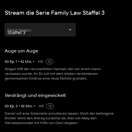
Stream die Serie Family Law Staffel 3
Select Season
Auge um Auge
S
3
Ep.
1
•
42
Min.
•
HD
12
Abigail hilft der verzweifelten Hannah, die von ihrem Mann
verlassen wurde. Ihr Ex will mit dem letzten verbliebenen
gemeinsamen Embryo eine neue Familie gründen.
Verdrängt und eingewickelt
S
3
Ep.
2
•
42
Min.
•
HD
12
Daniel will eine Scheinehe annullieren lassen. Doch der befangene
Richter lehnt den Antrag zunächst ab. Also will Abby den
Heiratsschwindel mit Hilfe von Cecil stoppen.