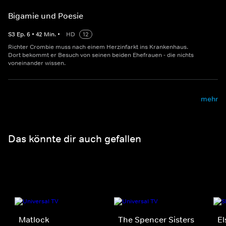
Bigamie und Poesie
S
3
Ep.
6
•
42
Min.
•
HD
12
Richter Crombie muss nach einem Herzinfarkt ins Krankenhaus.
Dort bekommt er Besuch von seinen beiden Ehefrauen - die nichts
voneinander wissen.
mehr
Das könnte dir auch gefallen
Matlock
The Spencer Sisters
El