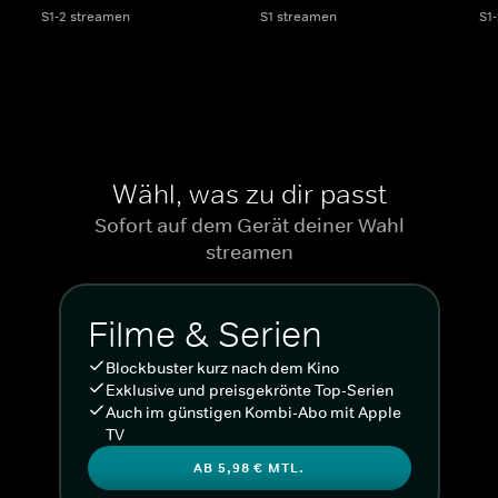
S1-2 streamen
S1 streamen
S1
Wähl, was zu dir passt
Sofort auf dem Gerät deiner Wahl
streamen
Filme & Serien
Blockbuster kurz nach dem Kino
Exklusive und preisgekrönte Top-Serien
Auch im günstigen Kombi-Abo mit Apple
TV
AB 5,98 € MTL.