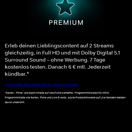
Erleb deinen Lieblingscontent auf 2 Streams
gleichzeitig, in Full HD und mit Dolby Digital 5.1
Surround Sound – ohne Werbung. 7 Tage
kostenlos testen. Danach 6 € mtl. Jederzeit
kündbar.*
Noch mehr Informationen zu WOW Premium
*Serien-, Filme- und Sport-Inhalte auf Abruf sind werbefrei. Programmhinweise für WOW
Programminhalte wie Serien, Filme und Live-Events, sowie Produkthinweise auf Live-Sendern bleiben
davon unberührt.