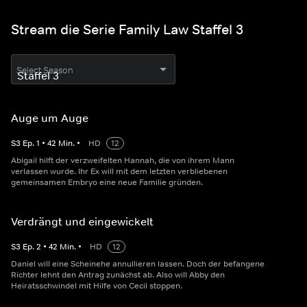
Stream die Serie Family Law Staffel 3
Select Season
Auge um Auge
S
3
Ep.
1
•
42
Min.
•
HD
12
Abigail hilft der verzweifelten Hannah, die von ihrem Mann
verlassen wurde. Ihr Ex will mit dem letzten verbliebenen
gemeinsamen Embryo eine neue Familie gründen.
Verdrängt und eingewickelt
S
3
Ep.
2
•
42
Min.
•
HD
12
Daniel will eine Scheinehe annullieren lassen. Doch der befangene
Richter lehnt den Antrag zunächst ab. Also will Abby den
Heiratsschwindel mit Hilfe von Cecil stoppen.