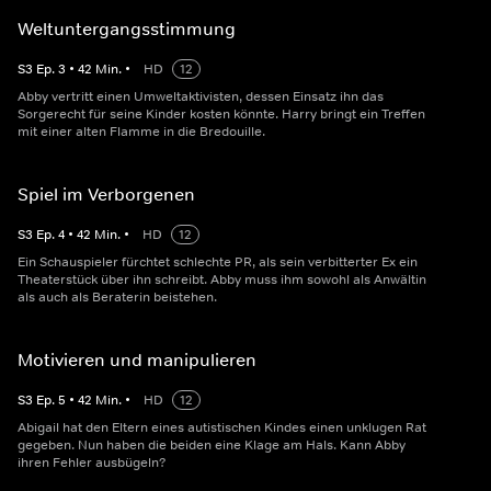
Weltuntergangsstimmung
S
3
Ep.
3
•
42
Min.
•
HD
12
Abby vertritt einen Umweltaktivisten, dessen Einsatz ihn das
Sorgerecht für seine Kinder kosten könnte. Harry bringt ein Treffen
mit einer alten Flamme in die Bredouille.
Spiel im Verborgenen
S
3
Ep.
4
•
42
Min.
•
HD
12
Ein Schauspieler fürchtet schlechte PR, als sein verbitterter Ex ein
Theaterstück über ihn schreibt. Abby muss ihm sowohl als Anwältin
als auch als Beraterin beistehen.
Motivieren und manipulieren
S
3
Ep.
5
•
42
Min.
•
HD
12
Abigail hat den Eltern eines autistischen Kindes einen unklugen Rat
gegeben. Nun haben die beiden eine Klage am Hals. Kann Abby
ihren Fehler ausbügeln?