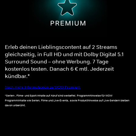
Erleb deinen Lieblingscontent auf 2 Streams
gleichzeitig, in Full HD und mit Dolby Digital 5.1
Surround Sound – ohne Werbung. 7 Tage
kostenlos testen. Danach 6 € mtl. Jederzeit
kündbar.*
Noch mehr Informationen zu WOW Premium
*Serien-, Filme- und Sport-Inhalte auf Abruf sind werbefrei. Programmhinweise für WOW
Programminhalte wie Serien, Filme und Live-Events, sowie Produkthinweise auf Live-Sendern bleiben
davon unberührt.