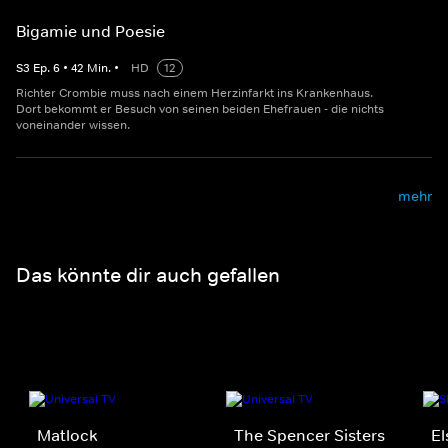
Bigamie und Poesie
S
3
Ep.
6
•
42
Min.
•
HD
12
Richter Crombie muss nach einem Herzinfarkt ins Krankenhaus.
Dort bekommt er Besuch von seinen beiden Ehefrauen - die nichts
voneinander wissen.
mehr
Das könnte dir auch gefallen
Matlock
The Spencer Sisters
El