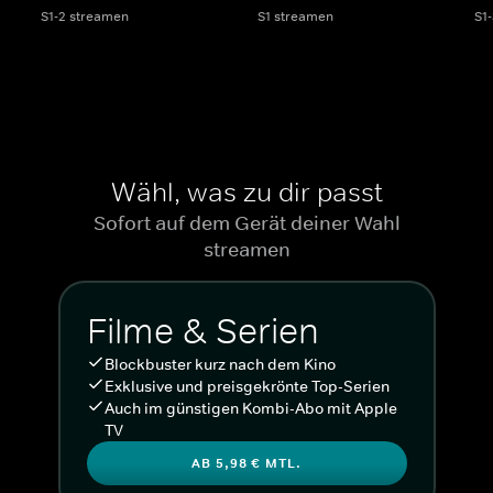
S1-2 streamen
S1 streamen
S1
Wähl, was zu dir passt
Sofort auf dem Gerät deiner Wahl
streamen
Filme & Serien
Blockbuster kurz nach dem Kino
Exklusive und preisgekrönte Top-Serien
Auch im günstigen Kombi-Abo mit Apple
TV
AB 5,98 € MTL.