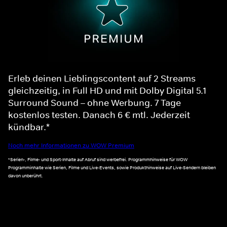
Erleb deinen Lieblingscontent auf 2 Streams
gleichzeitig, in Full HD und mit Dolby Digital 5.1
Surround Sound – ohne Werbung. 7 Tage
kostenlos testen. Danach 6 € mtl. Jederzeit
kündbar.*
Noch mehr Informationen zu WOW Premium
*Serien-, Filme- und Sport-Inhalte auf Abruf sind werbefrei. Programmhinweise für WOW
Programminhalte wie Serien, Filme und Live-Events, sowie Produkthinweise auf Live-Sendern bleiben
davon unberührt.