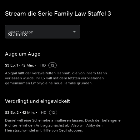
Stream die Serie Family Law Staffel 3
Select Season
Auge um Auge
S
3
Ep.
1
•
42
Min.
•
HD
12
Abigail hilft der verzweifelten Hannah, die von ihrem Mann
verlassen wurde. Ihr Ex will mit dem letzten verbliebenen
gemeinsamen Embryo eine neue Familie gründen.
Verdrängt und eingewickelt
S
3
Ep.
2
•
42
Min.
•
HD
12
Daniel will eine Scheinehe annullieren lassen. Doch der befangene
Richter lehnt den Antrag zunächst ab. Also will Abby den
Heiratsschwindel mit Hilfe von Cecil stoppen.