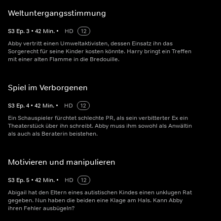
Weltuntergangsstimmung
S
3
Ep.
3
•
42
Min.
•
HD
12
Abby vertritt einen Umweltaktivisten, dessen Einsatz ihn das
Sorgerecht für seine Kinder kosten könnte. Harry bringt ein Treffen
mit einer alten Flamme in die Bredouille.
Spiel im Verborgenen
S
3
Ep.
4
•
42
Min.
•
HD
12
Ein Schauspieler fürchtet schlechte PR, als sein verbitterter Ex ein
Theaterstück über ihn schreibt. Abby muss ihm sowohl als Anwältin
als auch als Beraterin beistehen.
Motivieren und manipulieren
S
3
Ep.
5
•
42
Min.
•
HD
12
Abigail hat den Eltern eines autistischen Kindes einen unklugen Rat
gegeben. Nun haben die beiden eine Klage am Hals. Kann Abby
ihren Fehler ausbügeln?