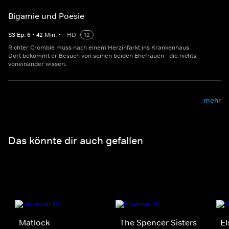
Bigamie und Poesie
S
3
Ep.
6
•
42
Min.
•
HD
12
Richter Crombie muss nach einem Herzinfarkt ins Krankenhaus.
Dort bekommt er Besuch von seinen beiden Ehefrauen - die nichts
voneinander wissen.
mehr
Das könnte dir auch gefallen
Matlock
The Spencer Sisters
El