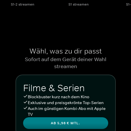
S1-2 streamen
S1 streamen
S1
Wähl, was zu dir passt
Sofort auf dem Gerät deiner Wahl
streamen
Filme & Serien
Blockbuster kurz nach dem Kino
Exklusive und preisgekrönte Top-Serien
Auch im günstigen Kombi-Abo mit Apple
TV
AB 5,98 € MTL.