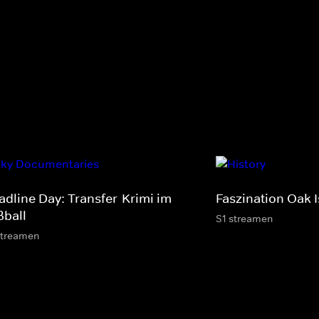
adline Day: Transfer-Krimi im
Faszination Oak 
ßball
S1 streamen
streamen