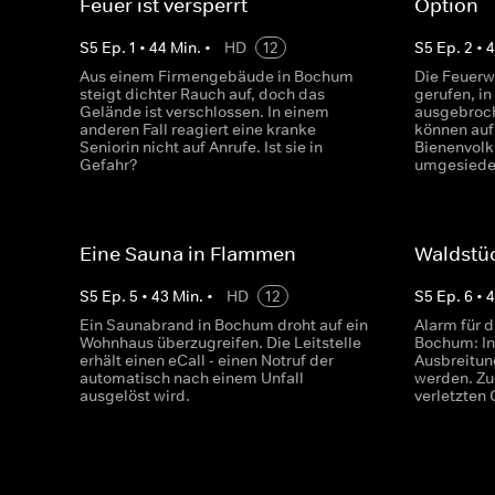
Feuer ist versperrt
Option
S
5
Ep.
1
•
44
Min.
•
HD
12
S
5
Ep.
2
•
Aus einem Firmengebäude in Bochum
Die Feuerw
steigt dichter Rauch auf, doch das
gerufen, i
Gelände ist verschlossen. In einem
ausgebroch
anderen Fall reagiert eine kranke
können auf 
Seniorin nicht auf Anrufe. Ist sie in
Bienenvolk
Gefahr?
umgesiedel
Eine Sauna in Flammen
Waldstü
S
5
Ep.
5
•
43
Min.
•
HD
12
S
5
Ep.
6
•
Ein Saunabrand in Bochum droht auf ein
Alarm für 
Wohnhaus überzugreifen. Die Leitstelle
Bochum: In
erhält einen eCall - einen Notruf der
Ausbreitun
automatisch nach einem Unfall
werden. Zu
ausgelöst wird.
verletzten 