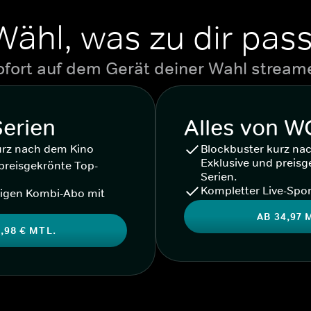
Wähl, was zu dir pass
ofort auf dem Gerät deiner Wahl stream
Serien
Alles von 
urz nach dem Kino
Blockbuster kurz na
Exklusive und preisg
preisgekrönte Top-
Serien.
Kompletter Live-Spor
igen Kombi-Abo mit
AB 34,97 
,98 € MTL.