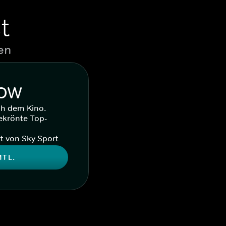
t
en
WOW
ch dem Kino.
ekrönte Top-
t von Sky Sport
MTL.