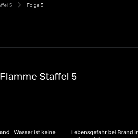
ffel 5
Folge 5
 Flamme Staffel 5
nd - Wasser ist keine
Lebensgefahr bei Brand i