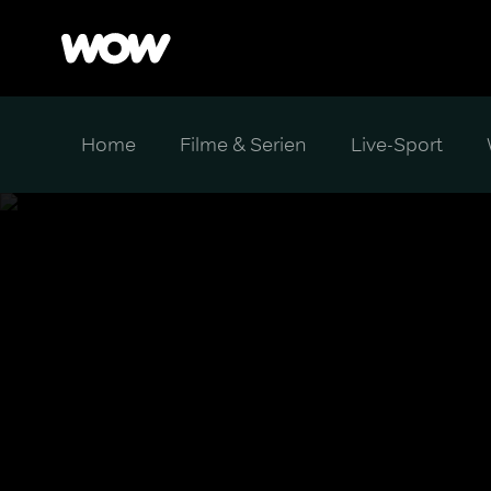
Home
Filme & Serien
Live-Sport