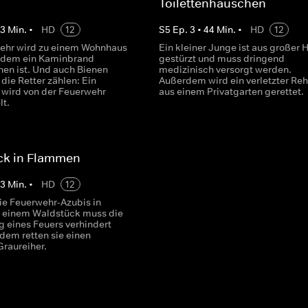
Toilettenhäuschen
43
Min.
•
HD
12
S
5
Ep.
3
•
44
Min.
•
HD
12
ehr wird zu einem Wohnhaus
Ein kleiner Junge ist aus großer 
n dem ein Kaminbrand
gestürzt und muss dringend
en ist. Und auch Bienen
medizinisch versorgt werden.
die Retter zählen: Ein
Außerdem wird ein verletzter Re
 wird von der Feuerwehr
aus einem Privatgarten gerettet.
t.
ck in Flammen
43
Min.
•
HD
12
die Feuerwehr-Azubis in
 einem Waldstück muss die
g eines Feuers verhindert
dem retten sie einen
Graureiher.