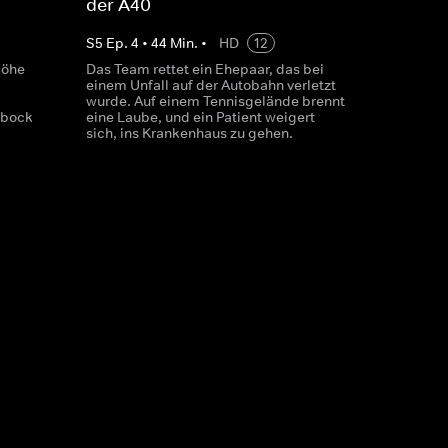
der A40
S
5
Ep.
4
•
44
Min.
•
HD
12
Höhe
Das Team rettet ein Ehepaar, das bei
einem Unfall auf der Autobahn verletzt
wurde. Auf einem Tennisgelände brennt
hbock
eine Laube, und ein Patient weigert
sich, ins Krankenhaus zu gehen.