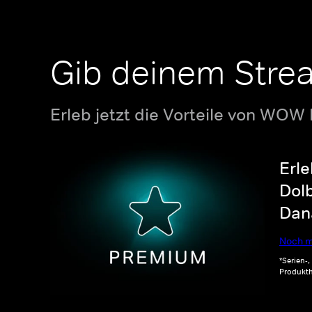
Gib deinem Stre
Erleb jetzt die Vorteile von WOW
Erle
Dolb
Dana
Noch m
*Serien-
Produkth