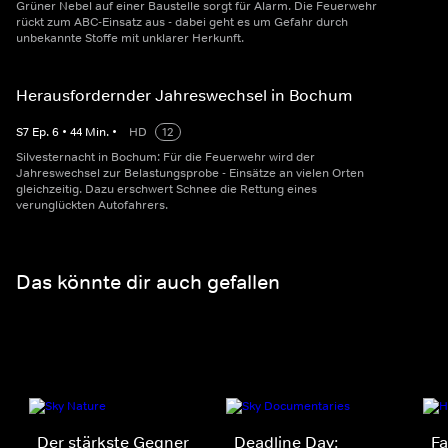
Grüner Nebel auf einer Baustelle sorgt für Alarm. Die Feuerwehr
rückt zum ABC-Einsatz aus - dabei geht es um Gefahr durch
unbekannte Stoffe mit unklarer Herkunft.
Herausfordernder Jahreswechsel in Bochum
S
7
Ep.
6
•
44
Min.
•
HD
12
Silvesternacht in Bochum: Für die Feuerwehr wird der
Jahreswechsel zur Belastungsprobe - Einsätze an vielen Orten
gleichzeitig. Dazu erschwert Schnee die Rettung eines
verunglückten Autofahrers.
Das könnte dir auch gefallen
Der stärkste Gegner
Deadline Day:
Fa