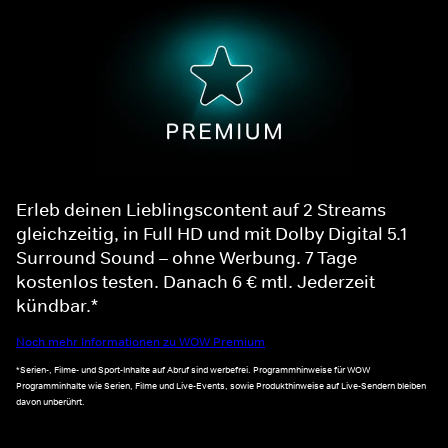
Erleb deinen Lieblingscontent auf 2 Streams
gleichzeitig, in Full HD und mit Dolby Digital 5.1
Surround Sound – ohne Werbung. 7 Tage
kostenlos testen. Danach 6 € mtl. Jederzeit
kündbar.*
Noch mehr Informationen zu WOW Premium
*Serien-, Filme- und Sport-Inhalte auf Abruf sind werbefrei. Programmhinweise für WOW
Programminhalte wie Serien, Filme und Live-Events, sowie Produkthinweise auf Live-Sendern bleiben
davon unberührt.