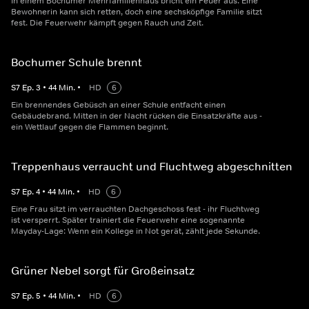
In einem Bochumer Mehrfamilienhaus bricht ein Feuer aus. Eine
Bewohnerin kann sich retten, doch eine sechsköpfige Familie sitzt
fest. Die Feuerwehr kämpft gegen Rauch und Zeit.
Bochumer Schule brennt
S
7
Ep.
3
•
44
Min.
•
HD
6
Ein brennendes Gebüsch an einer Schule entfacht einen
Gebäudebrand. Mitten in der Nacht rücken die Einsatzkräfte aus -
ein Wettlauf gegen die Flammen beginnt.
Treppenhaus verraucht und Fluchtweg abgeschnitten
S
7
Ep.
4
•
44
Min.
•
HD
6
Eine Frau sitzt im verrauchten Dachgeschoss fest - ihr Fluchtweg
ist versperrt. Später trainiert die Feuerwehr eine sogenannte
Mayday-Lage: Wenn ein Kollege in Not gerät, zählt jede Sekunde.
Grüner Nebel sorgt für Großeinsatz
S
7
Ep.
5
•
44
Min.
•
HD
6