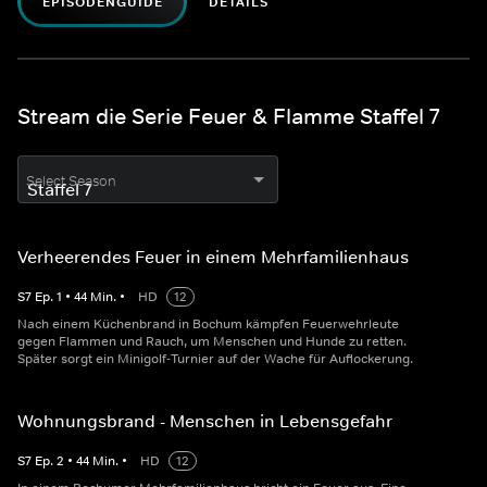
EPISODENGUIDE
DETAILS
Stream die Serie Feuer & Flamme Staffel 7
Select Season
Verheerendes Feuer in einem Mehrfamilienhaus
S
7
Ep.
1
•
44
Min.
•
HD
12
Nach einem Küchenbrand in Bochum kämpfen Feuerwehrleute
gegen Flammen und Rauch, um Menschen und Hunde zu retten.
Später sorgt ein Minigolf-Turnier auf der Wache für Auflockerung.
Wohnungsbrand - Menschen in Lebensgefahr
S
7
Ep.
2
•
44
Min.
•
HD
12