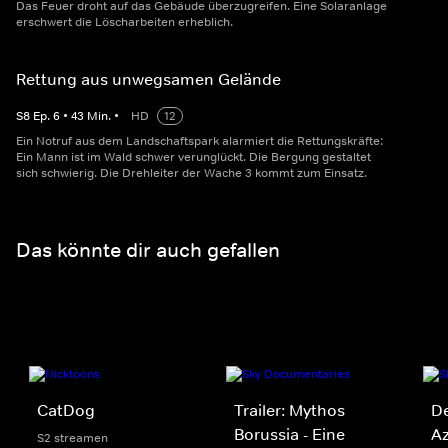
Das Feuer droht auf das Gebäude überzugreifen. Eine Solaranlage
erschwert die Löscharbeiten erheblich.
Rettung aus unwegsamen Gelände
S
8
Ep.
6
•
43
Min.
•
HD
12
Ein Notruf aus dem Landschaftspark alarmiert die Rettungskräfte:
Ein Mann ist im Wald schwer verunglückt. Die Bergung gestaltet
sich schwierig. Die Drehleiter der Wache 3 kommt zum Einsatz.
Das könnte dir auch gefallen
CatDog
Trailer: Mythos
De
Borussia - Eine
A
S2 streamen