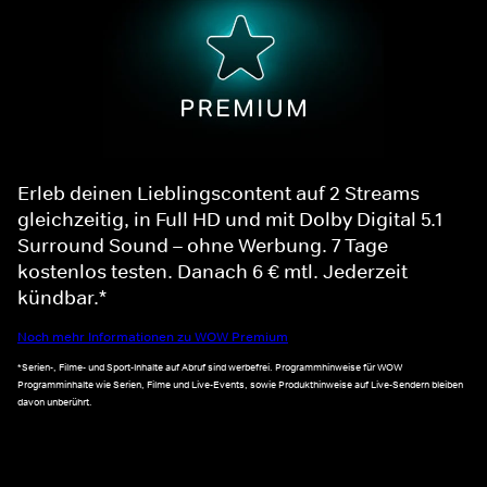
Erleb deinen Lieblingscontent auf 2 Streams
gleichzeitig, in Full HD und mit Dolby Digital 5.1
Surround Sound – ohne Werbung. 7 Tage
kostenlos testen. Danach 6 € mtl. Jederzeit
kündbar.*
Noch mehr Informationen zu WOW Premium
*Serien-, Filme- und Sport-Inhalte auf Abruf sind werbefrei. Programmhinweise für WOW
Programminhalte wie Serien, Filme und Live-Events, sowie Produkthinweise auf Live-Sendern bleiben
davon unberührt.