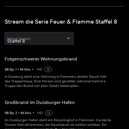
Stream die Serie Feuer & Flamme Staffel 8
Select Season
Folgenschwerer Wohnungsbrand
S
8
Ep.
1
•
44
Min.
•
HD
12
In Duisburg steht eine Wohnung in Flammen, dichter Rauch füllt
das Treppenhaus. Eine Person wird gerettet, während mehrere
Trupps den Brand von allen Seiten bekämpfen.
Großbrand im Duisburger Hafen
S
8
Ep.
2
•
44
Min.
•
HD
12
Im Duisburger Hafen steht ein Recyclinghof in Flammen. Hunderte
Tonnen Schrott brennen, die Rauchsäule ist weithin sichtbar. Ein