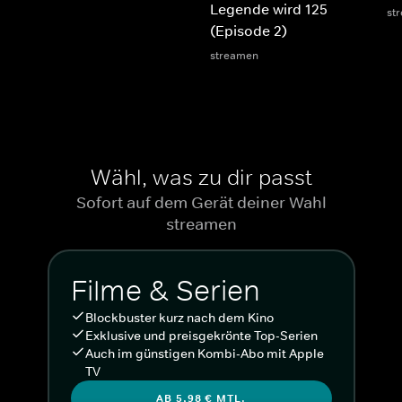
Legende wird 125
st
(Episode 2)
streamen
Wähl, was zu dir passt
Sofort auf dem Gerät deiner Wahl
streamen
Filme & Serien
Blockbuster kurz nach dem Kino
Exklusive und preisgekrönte Top-Serien
Auch im günstigen Kombi-Abo mit Apple
TV
AB 5,98 € MTL.