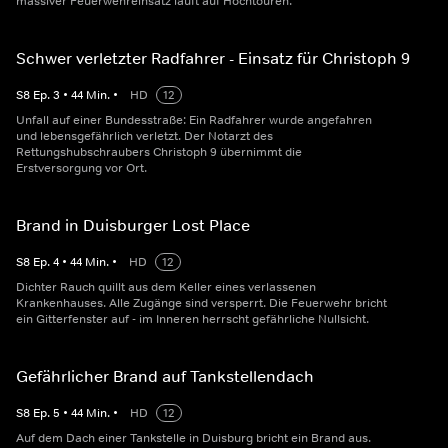
massiver Feuerwehreinsatz läuft auf Hochtouren.
Schwer verletzter Radfahrer - Einsatz für Christoph 9
S
8
Ep.
3
•
44
Min.
•
HD
12
Unfall auf einer Bundesstraße: Ein Radfahrer wurde angefahren
und lebensgefährlich verletzt. Der Notarzt des
Rettungshubschraubers Christoph 9 übernimmt die
Erstversorgung vor Ort.
Brand in Duisburger Lost Place
S
8
Ep.
4
•
44
Min.
•
HD
12
Dichter Rauch quillt aus dem Keller eines verlassenen
Krankenhauses. Alle Zugänge sind versperrt. Die Feuerwehr bricht
ein Gitterfenster auf - im Inneren herrscht gefährliche Nullsicht.
Gefährlicher Brand auf Tankstellendach
S
8
Ep.
5
•
44
Min.
•
HD
12
Auf dem Dach einer Tankstelle in Duisburg bricht ein Brand aus.