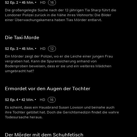
S
2
Ep.
2
•
45
Min.
•
HD
16
Die großangelegte Suche nach der 12-jährigen Tia Sharp führt die
Londoner Polizei zurück in die Nähe ihres Wohnorts: Die Bilder
einer Überwachungskamera haben Tias Mörder entlarvt.
Die Taxi-Morde
S
2
Ep.
3
•
45
Min.
•
HD
12
Ein Mörder zeigt der Polizei, wo er die Leiche einer jungen Frau
vergraben hat. Kann die Spurensicherung anhand von
Bodenproben beweisen, dass er sie und ein weiteres Mädchen
umgebracht hat?
Ermordet vor den Augen der Tochter
S
2
Ep.
4
•
42
Min.
•
HD
16
Es scheint, dass ein Hausbrand Susan Lowson und beinahe auch
ihre Tochter getötet hat. Doch die Gerichtsmedizin findet die wahre
Todesursache heraus.
Der Mörder mit dem Schuhfetisch