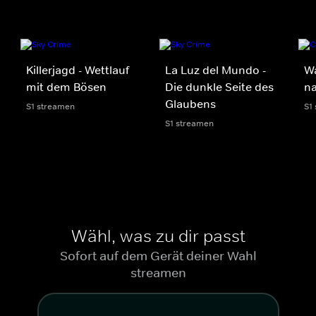
Killerjagd - Wettlauf
La Luz del Mundo -
Wa
mit dem Bösen
Die dunkle Seite des
n
Glaubens
S1 streamen
S1
S1 streamen
Wähl, was zu dir passt
Sofort auf dem Gerät deiner Wahl
streamen