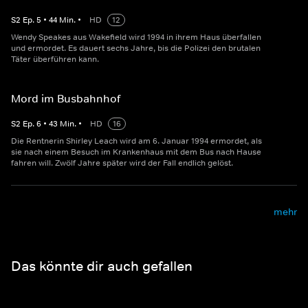
S
2
Ep.
5
•
44
Min.
•
HD
12
Wendy Speakes aus Wakefield wird 1994 in ihrem Haus überfallen
und ermordet. Es dauert sechs Jahre, bis die Polizei den brutalen
Täter überführen kann.
Mord im Busbahnhof
S
2
Ep.
6
•
43
Min.
•
HD
16
Die Rentnerin Shirley Leach wird am 6. Januar 1994 ermordet, als
sie nach einem Besuch im Krankenhaus mit dem Bus nach Hause
fahren will. Zwölf Jahre später wird der Fall endlich gelöst.
mehr
Das könnte dir auch gefallen