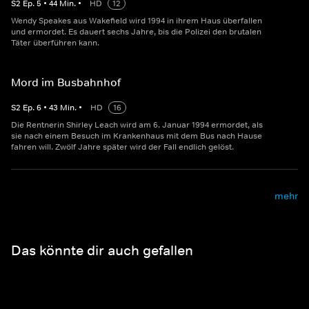
S
2
Ep.
5
•
44
Min.
•
HD
12
Wendy Speakes aus Wakefield wird 1994 in ihrem Haus überfallen
und ermordet. Es dauert sechs Jahre, bis die Polizei den brutalen
Täter überführen kann.
Mord im Busbahnhof
S
2
Ep.
6
•
43
Min.
•
HD
16
Die Rentnerin Shirley Leach wird am 6. Januar 1994 ermordet, als
sie nach einem Besuch im Krankenhaus mit dem Bus nach Hause
fahren will. Zwölf Jahre später wird der Fall endlich gelöst.
mehr
Das könnte dir auch gefallen