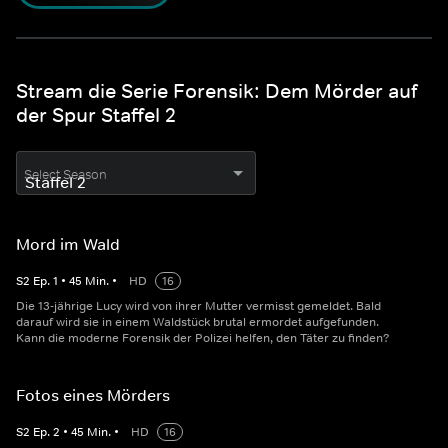
Stream die Serie Forensik: Dem Mörder auf
der Spur Staffel 2
Select Season
Mord im Wald
S
2
Ep.
1
•
45
Min.
•
HD
16
Die 13-jährige Lucy wird von ihrer Mutter vermisst gemeldet. Bald
darauf wird sie in einem Waldstück brutal ermordet aufgefunden.
Kann die moderne Forensik der Polizei helfen, den Täter zu finden?
Fotos eines Mörders
S
2
Ep.
2
•
45
Min.
•
HD
16