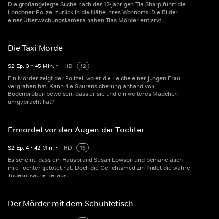
Die großangelegte Suche nach der 12-jährigen Tia Sharp führt die
Londoner Polizei zurück in die Nähe ihres Wohnorts: Die Bilder
einer Überwachungskamera haben Tias Mörder entlarvt.
Die Taxi-Morde
S
2
Ep.
3
•
45
Min.
•
HD
12
Ein Mörder zeigt der Polizei, wo er die Leiche einer jungen Frau
vergraben hat. Kann die Spurensicherung anhand von
Bodenproben beweisen, dass er sie und ein weiteres Mädchen
umgebracht hat?
Ermordet vor den Augen der Tochter
S
2
Ep.
4
•
42
Min.
•
HD
16
Es scheint, dass ein Hausbrand Susan Lowson und beinahe auch
ihre Tochter getötet hat. Doch die Gerichtsmedizin findet die wahre
Todesursache heraus.
Der Mörder mit dem Schuhfetisch