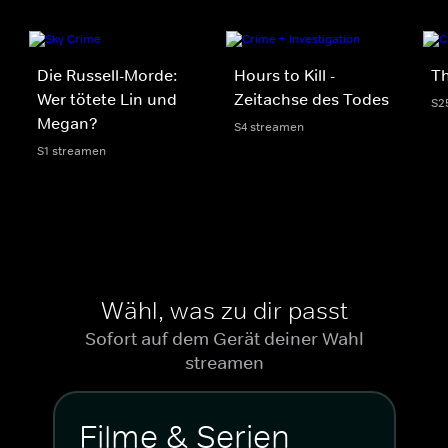
Die Russell-Morde:
Hours to Kill -
Th
Wer tötete Lin und
Zeitachse des Todes
S2
Megan?
S4 streamen
S1 streamen
Wähl, was zu dir passt
Sofort auf dem Gerät deiner Wahl
streamen
Filme & Serien