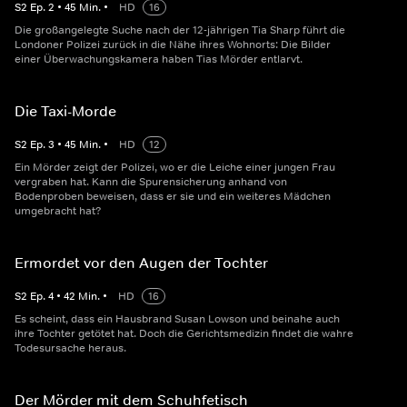
S
2
Ep.
2
•
45
Min.
•
HD
16
Die großangelegte Suche nach der 12-jährigen Tia Sharp führt die
Londoner Polizei zurück in die Nähe ihres Wohnorts: Die Bilder
einer Überwachungskamera haben Tias Mörder entlarvt.
Die Taxi-Morde
S
2
Ep.
3
•
45
Min.
•
HD
12
Ein Mörder zeigt der Polizei, wo er die Leiche einer jungen Frau
vergraben hat. Kann die Spurensicherung anhand von
Bodenproben beweisen, dass er sie und ein weiteres Mädchen
umgebracht hat?
Ermordet vor den Augen der Tochter
S
2
Ep.
4
•
42
Min.
•
HD
16
Es scheint, dass ein Hausbrand Susan Lowson und beinahe auch
ihre Tochter getötet hat. Doch die Gerichtsmedizin findet die wahre
Todesursache heraus.
Der Mörder mit dem Schuhfetisch