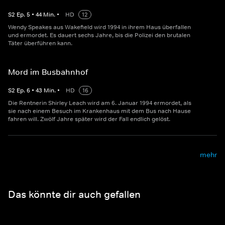
S
2
Ep.
5
•
44
Min.
•
HD
12
Wendy Speakes aus Wakefield wird 1994 in ihrem Haus überfallen
und ermordet. Es dauert sechs Jahre, bis die Polizei den brutalen
Täter überführen kann.
Mord im Busbahnhof
S
2
Ep.
6
•
43
Min.
•
HD
16
Die Rentnerin Shirley Leach wird am 6. Januar 1994 ermordet, als
sie nach einem Besuch im Krankenhaus mit dem Bus nach Hause
fahren will. Zwölf Jahre später wird der Fall endlich gelöst.
mehr
Das könnte dir auch gefallen