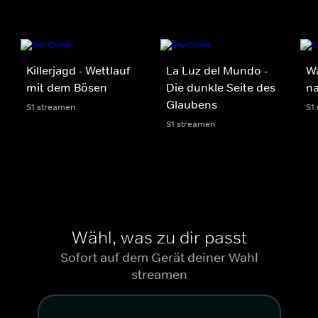
Killerjagd - Wettlauf
La Luz del Mundo -
Wa
mit dem Bösen
Die dunkle Seite des
n
Glaubens
S1 streamen
S1
S1 streamen
Wähl, was zu dir passt
Sofort auf dem Gerät deiner Wahl
streamen