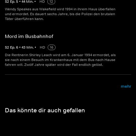
S
2
Ep.
5
•
44
Min.
•
HD
12
Wendy Speakes aus Wakefield wird 1994 in ihrem Haus überfallen
und ermordet. Es dauert sechs Jahre, bis die Polizei den brutalen
Täter überführen kann.
Mord im Busbahnhof
S
2
Ep.
6
•
43
Min.
•
HD
16
Die Rentnerin Shirley Leach wird am 6. Januar 1994 ermordet, als
sie nach einem Besuch im Krankenhaus mit dem Bus nach Hause
fahren will. Zwölf Jahre später wird der Fall endlich gelöst.
mehr
Das könnte dir auch gefallen