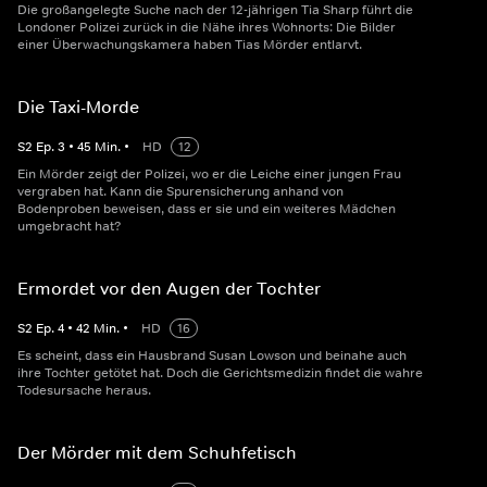
Die großangelegte Suche nach der 12-jährigen Tia Sharp führt die
Londoner Polizei zurück in die Nähe ihres Wohnorts: Die Bilder
einer Überwachungskamera haben Tias Mörder entlarvt.
Die Taxi-Morde
S
2
Ep.
3
•
45
Min.
•
HD
12
Ein Mörder zeigt der Polizei, wo er die Leiche einer jungen Frau
vergraben hat. Kann die Spurensicherung anhand von
Bodenproben beweisen, dass er sie und ein weiteres Mädchen
umgebracht hat?
Ermordet vor den Augen der Tochter
S
2
Ep.
4
•
42
Min.
•
HD
16
Es scheint, dass ein Hausbrand Susan Lowson und beinahe auch
ihre Tochter getötet hat. Doch die Gerichtsmedizin findet die wahre
Todesursache heraus.
Der Mörder mit dem Schuhfetisch