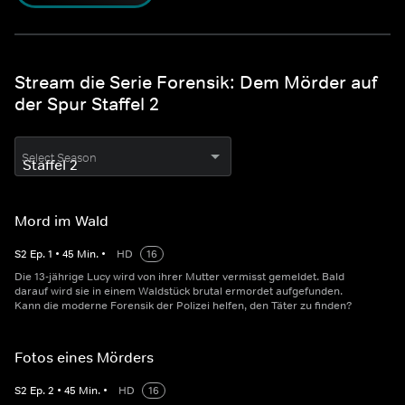
Stream die Serie Forensik: Dem Mörder auf
der Spur Staffel 2
Select Season
Mord im Wald
S
2
Ep.
1
•
45
Min.
•
HD
16
Die 13-jährige Lucy wird von ihrer Mutter vermisst gemeldet. Bald
darauf wird sie in einem Waldstück brutal ermordet aufgefunden.
Kann die moderne Forensik der Polizei helfen, den Täter zu finden?
Fotos eines Mörders
S
2
Ep.
2
•
45
Min.
•
HD
16