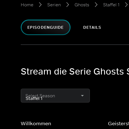
Home
Serien
Ghosts
Staffel 1
EPISODENGUIDE
DETAILS
Stream die Serie Ghosts S
Select Season
Willkommen
Geister