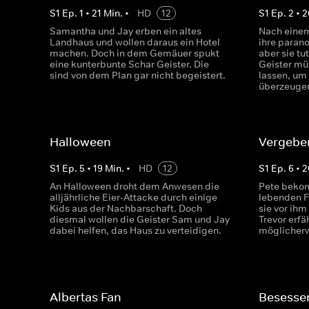
S
1
Ep.
1
•
21
Min.
•
HD
12
S
1
Ep.
2
•
2
Samantha und Jay erben ein altes
Nach einem
Landhaus und wollen daraus ein Hotel
ihre paran
machen. Doch in dem Gemäuer spukt
aber sie tu
eine kunterbunte Schar Geister. Die
Geister müs
sind von dem Plan gar nicht begeistert.
lassen, um 
überzeuge
Halloween
Vergebe
S
1
Ep.
5
•
19
Min.
•
HD
12
S
1
Ep.
6
•
2
An Halloween droht dem Anwesen die
Pete bekom
alljährliche Eier-Attacke durch einige
lebenden Fr
Kids aus der Nachbarschaft. Doch
sie vor ihm
diesmal wollen die Geister Sam und Jay
Trevor erfä
dabei helfen, das Haus zu verteidigen.
möglicherw
Albertas Fan
Besesse