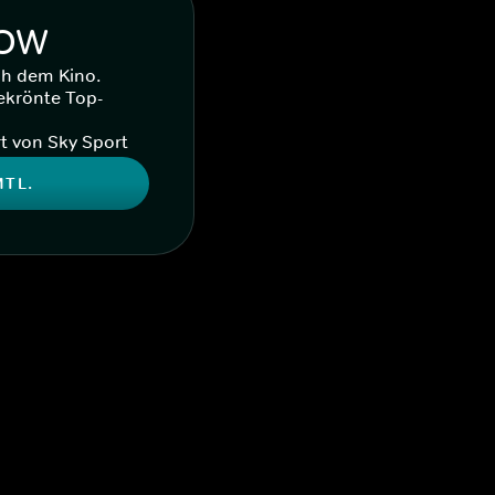
WOW
ch dem Kino.
ekrönte Top-
t von Sky Sport
MTL.