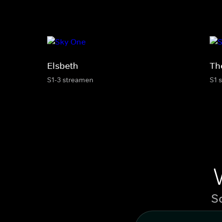
Elsbeth
Th
S1-3 streamen
S1 
S