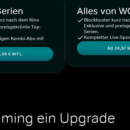
Serien
Alles von 
urz nach dem Kino
Blockbuster kurz na
Exklusive und preisg
preisgekrönte Top-
Serien.
Kompletter Live-Spor
igen Kombi-Abo mit
AB 34,97 
,98 € MTL.
aming ein Upgrade