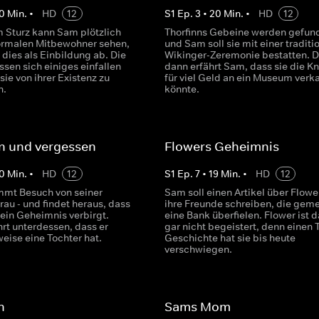
0
Min.
•
HD
12
S
1
Ep.
3
•
20
Min.
•
HD
12
 Sturz kann Sam plötzlich
Thorfinns Gebeine werden gefun
ormalen Mitbewohner sehen,
und Sam soll sie mit einer traditi
t dies als Einbildung ab. Die
Wikinger-Zeremonie bestatten. 
sen sich einiges einfallen
dann erfährt Sam, dass sie die K
sie von ihrer Existenz zu
für viel Geld an ein Museum verk
n.
könnte.
n und vergessen
Flowers Geheimnis
0
Min.
•
HD
12
S
1
Ep.
7
•
19
Min.
•
HD
12
mt Besuch von seiner
Sam soll einen Artikel über Flowe
au - und findet heraus, dass
ihre Freunde schreiben, die gem
 ein Geheimnis verbirgt.
eine Bank überfielen. Flower ist 
hrt unterdessen, dass er
gar nicht begeistert, denn einen T
eise eine Tochter hat.
Geschichte hat sie bis heute
verschwiegen.
n
Sams Mom