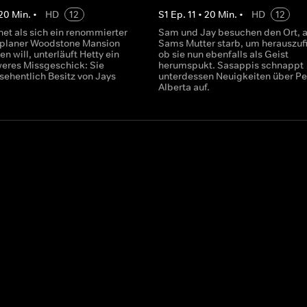
20
Min.
•
HD
12
S
1
Ep.
11
•
20
Min.
•
HD
12
et als sich ein renommierter
Sam und Jay besuchen den Ort, 
splaner Woodstone Mansion
Sams Mutter starb, um herauszuf
en will, unterläuft Hetty ein
ob sie nun ebenfalls als Geist
eres Missgeschick: Sie
herumspukt. Sasappis schnappt
rsehentlich Besitz von Jays
unterdessen Neuigkeiten über Pe
Alberta auf.