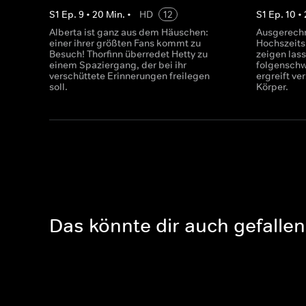
S
1
Ep.
9
•
20
Min.
•
HD
12
S
1
Ep.
10
•
Alberta ist ganz aus dem Häuschen:
Ausgerechn
einer ihrer größten Fans kommt zu
Hochszeit
Besuch! Thorfinn überredet Hetty zu
zeigen lass
einem Spaziergang, der bei ihr
folgenschw
verschüttete Erinnerungen freilegen
ergreift ve
soll.
Körper.
Das könnte dir auch gefallen