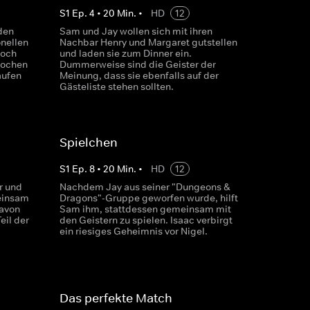
S
1
Ep.
4
•
20
Min.
•
HD
12
den
Sam und Jay wollen sich mit ihren
onellen
Nachbar Henry und Margaret gutstellen
Doch
und laden sie zum Dinner ein.
nochen
Dummerweise sind die Geister der
aufen
Meinung, dass sie ebenfalls auf der
Gästeliste stehen sollten.
Spielchen
S
1
Ep.
8
•
20
Min.
•
HD
12
r und
Nachdem Jay aus seiner "Dungeons &
einsam
Dragons"-Gruppe geworfen wurde, hilft
davon
Sam ihm, stattdessen gemeinsam mit
eil der
den Geistern zu spielen. Isaac verbirgt
ein riesiges Geheimnis vor Nigel.
Das perfekte Match