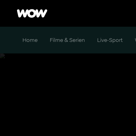
Home
Filme & Serien
Live-Sport