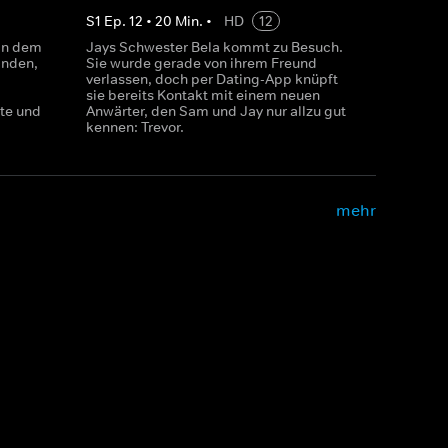
S
1
Ep.
12
•
20
Min.
•
HD
12
an dem
Jays Schwester Bela kommt zu Besuch.
inden,
Sie wurde gerade von ihrem Freund
verlassen, doch per Dating-App knüpft
sie bereits Kontakt mit einem neuen
te und
Anwärter, den Sam und Jay nur allzu gut
kennen: Trevor.
mehr