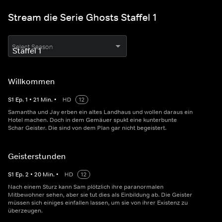
Stream die Serie Ghosts Staffel 1
Select Season
Willkommen
S
1
Ep.
1
•
21
Min.
•
HD
12
Samantha und Jay erben ein altes Landhaus und wollen daraus ein
Hotel machen. Doch in dem Gemäuer spukt eine kunterbunte
Schar Geister. Die sind von dem Plan gar nicht begeistert.
Geisterstunden
S
1
Ep.
2
•
20
Min.
•
HD
12
Nach einem Sturz kann Sam plötzlich ihre paranormalen
Mitbewohner sehen, aber sie tut dies als Einbildung ab. Die Geister
müssen sich einiges einfallen lassen, um sie von ihrer Existenz zu
überzeugen.