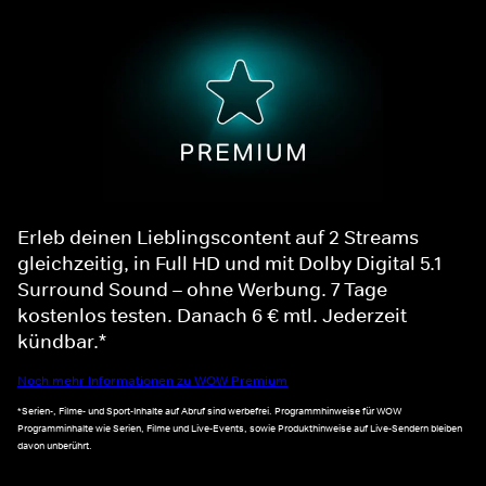
Erleb deinen Lieblingscontent auf 2 Streams
gleichzeitig, in Full HD und mit Dolby Digital 5.1
Surround Sound – ohne Werbung. 7 Tage
kostenlos testen. Danach 6 € mtl. Jederzeit
kündbar.*
Noch mehr Informationen zu WOW Premium
*Serien-, Filme- und Sport-Inhalte auf Abruf sind werbefrei. Programmhinweise für WOW
Programminhalte wie Serien, Filme und Live-Events, sowie Produkthinweise auf Live-Sendern bleiben
davon unberührt.