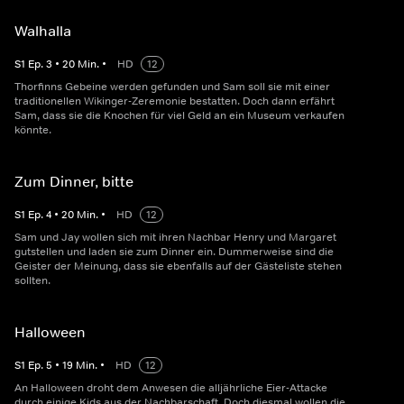
Walhalla
S
1
Ep.
3
•
20
Min.
•
HD
12
Thorfinns Gebeine werden gefunden und Sam soll sie mit einer
traditionellen Wikinger-Zeremonie bestatten. Doch dann erfährt
Sam, dass sie die Knochen für viel Geld an ein Museum verkaufen
könnte.
Zum Dinner, bitte
S
1
Ep.
4
•
20
Min.
•
HD
12
Sam und Jay wollen sich mit ihren Nachbar Henry und Margaret
gutstellen und laden sie zum Dinner ein. Dummerweise sind die
Geister der Meinung, dass sie ebenfalls auf der Gästeliste stehen
sollten.
Halloween
S
1
Ep.
5
•
19
Min.
•
HD
12
An Halloween droht dem Anwesen die alljährliche Eier-Attacke
durch einige Kids aus der Nachbarschaft. Doch diesmal wollen die