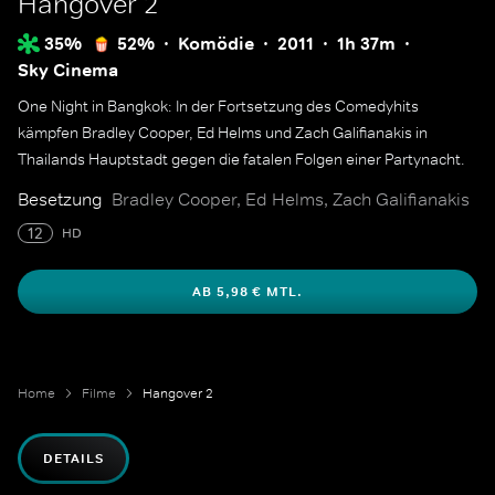
Hangover 2
35%
52%
Komödie
2011
1h 37m
Sky Cinema
One Night in Bangkok: In der Fortsetzung des Comedyhits
kämpfen Bradley Cooper, Ed Helms und Zach Galifianakis in
Thailands Hauptstadt gegen die fatalen Folgen einer Partynacht.
Besetzung
Bradley Cooper, Ed Helms, Zach Galifianakis
12
HD
AB 5,98 € MTL.
Home
Filme
Hangover 2
DETAILS