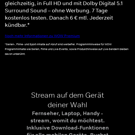
gleichzeitig, in Full HD und mit Dolby Digital 5.1
Surround Sound – ohne Werbung. 7 Tage
kostenlos testen. Danach 6 € mtl. Jederzeit
kündbar.*
Noch mehr Informationen zu WOW Premium
*Serien-, Filme- und Sport-Inhalte auf Abruf sind werbefrei. Programmhinweise für WOW
Programminhalte wie Serien, Filme und Live-Events, sowie Produkthinweise auf Live-Sendern bleiben
davon unberührt.
Stream auf dem Gerät
deiner Wahl
Fernseher, Laptop, Handy -
stream, womit du möchtest.
Inklusive Download-Funktionen
für alle mobilen Geräte. Buchst