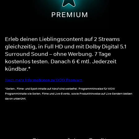
Erleb deinen Lieblingscontent auf 2 Streams
gleichzeitig, in Full HD und mit Dolby Digital 5.1
Surround Sound – ohne Werbung. 7 Tage
kostenlos testen. Danach 6 € mtl. Jederzeit
kündbar.*
Noch mehr Informationen zu WOW Premium
*Serien-, Filme- und Sport-Inhalte auf Abruf sind werbefrei. Programmhinweise für WOW
Programminhalte wie Serien, Filme und Live-Events, sowie Produkthinweise auf Live-Sendern bleiben
davon unberührt.