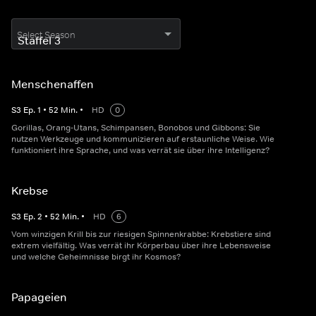
Select Season
Menschenaffen
S
3
Ep.
1
•
52
Min.
•
HD
0
Gorillas, Orang-Utans, Schimpansen, Bonobos und Gibbons: Sie
nutzen Werkzeuge und kommunizieren auf erstaunliche Weise. Wie
funktioniert ihre Sprache, und was verrät sie über ihre Intelligenz?
Krebse
S
3
Ep.
2
•
52
Min.
•
HD
6
Vom winzigen Krill bis zur riesigen Spinnenkrabbe: Krebstiere sind
extrem vielfältig. Was verrät ihr Körperbau über ihre Lebensweise
und welche Geheimnisse birgt ihr Kosmos?
Papageien