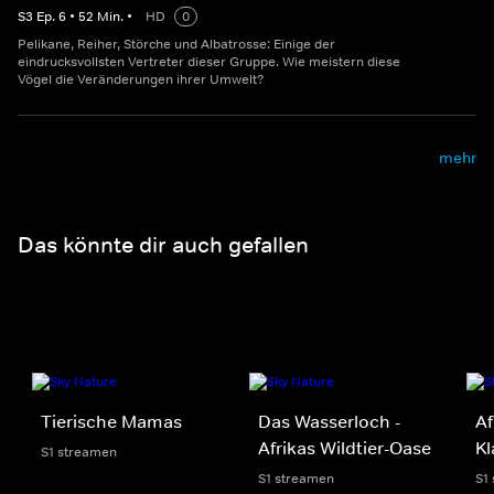
S
3
Ep.
6
•
52
Min.
•
HD
0
Pelikane, Reiher, Störche und Albatrosse: Einige der
eindrucksvollsten Vertreter dieser Gruppe. Wie meistern diese
Vögel die Veränderungen ihrer Umwelt?
mehr
Das könnte dir auch gefallen
Tierische Mamas
Das Wasserloch -
Af
Afrikas Wildtier-Oase
K
S1 streamen
S1 streamen
S1