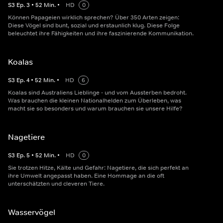
S
3
Ep.
3
•
52
Min.
•
HD
0
Können Papageien wirklich sprechen? Über 350 Arten zeigen:
Diese Vögel sind bunt, sozial und erstaunlich klug. Diese Folge
beleuchtet ihre Fähigkeiten und ihre faszinierende Kommunikation.
Koalas
S
3
Ep.
4
•
52
Min.
•
HD
6
Koalas sind Australiens Lieblinge - und vom Aussterben bedroht.
Was brauchen die kleinen Nationalhelden zum Überleben, was
macht sie so besonders und warum brauchen sie unsere Hilfe?
Nagetiere
S
3
Ep.
5
•
52
Min.
•
HD
0
Sie trotzen Hitze, Kälte und Gefahr: Nagetiere, die sich perfekt an
ihre Umwelt angepasst haben. Eine Hommage an die oft
unterschätzten und cleveren Tiere.
Wasservögel