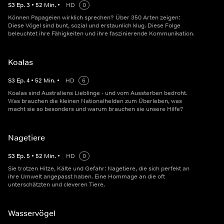
S
3
Ep.
3
•
52
Min.
•
HD
0
Können Papageien wirklich sprechen? Über 350 Arten zeigen:
Diese Vögel sind bunt, sozial und erstaunlich klug. Diese Folge
beleuchtet ihre Fähigkeiten und ihre faszinierende Kommunikation.
Koalas
S
3
Ep.
4
•
52
Min.
•
HD
6
Koalas sind Australiens Lieblinge - und vom Aussterben bedroht.
Was brauchen die kleinen Nationalhelden zum Überleben, was
macht sie so besonders und warum brauchen sie unsere Hilfe?
Nagetiere
S
3
Ep.
5
•
52
Min.
•
HD
0
Sie trotzen Hitze, Kälte und Gefahr: Nagetiere, die sich perfekt an
ihre Umwelt angepasst haben. Eine Hommage an die oft
unterschätzten und cleveren Tiere.
Wasservögel