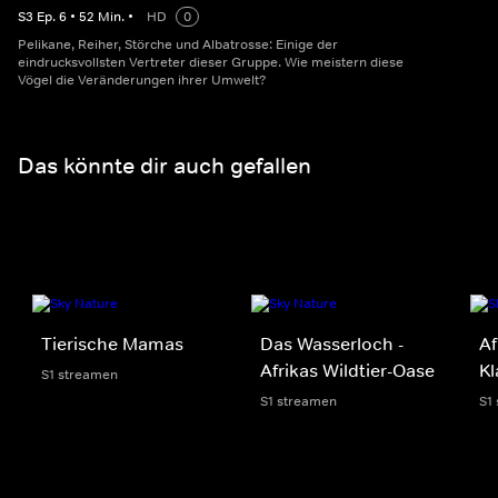
S
3
Ep.
6
•
52
Min.
•
HD
0
Pelikane, Reiher, Störche und Albatrosse: Einige der
eindrucksvollsten Vertreter dieser Gruppe. Wie meistern diese
Vögel die Veränderungen ihrer Umwelt?
Das könnte dir auch gefallen
Tierische Mamas
Das Wasserloch -
Af
Afrikas Wildtier-Oase
K
S1 streamen
S1 streamen
S1