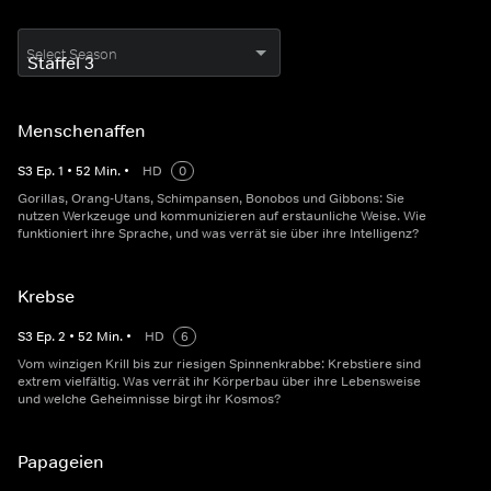
Select Season
Menschenaffen
S
3
Ep.
1
•
52
Min.
•
HD
0
Gorillas, Orang-Utans, Schimpansen, Bonobos und Gibbons: Sie
nutzen Werkzeuge und kommunizieren auf erstaunliche Weise. Wie
funktioniert ihre Sprache, und was verrät sie über ihre Intelligenz?
Krebse
S
3
Ep.
2
•
52
Min.
•
HD
6
Vom winzigen Krill bis zur riesigen Spinnenkrabbe: Krebstiere sind
extrem vielfältig. Was verrät ihr Körperbau über ihre Lebensweise
und welche Geheimnisse birgt ihr Kosmos?
Papageien