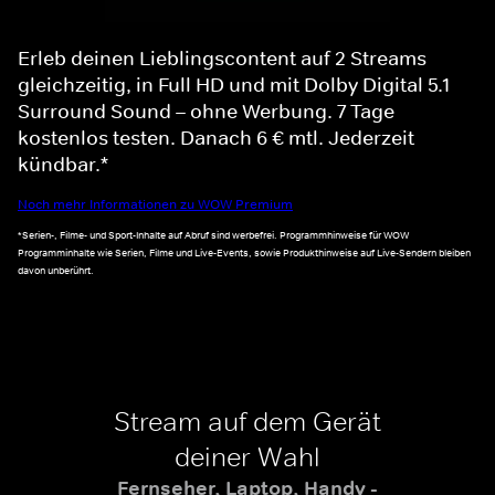
Erleb deinen Lieblingscontent auf 2 Streams
gleichzeitig, in Full HD und mit Dolby Digital 5.1
Surround Sound – ohne Werbung. 7 Tage
kostenlos testen. Danach 6 € mtl. Jederzeit
kündbar.*
Noch mehr Informationen zu WOW Premium
*Serien-, Filme- und Sport-Inhalte auf Abruf sind werbefrei. Programmhinweise für WOW
Programminhalte wie Serien, Filme und Live-Events, sowie Produkthinweise auf Live-Sendern bleiben
davon unberührt.
Stream auf dem Gerät
deiner Wahl
Fernseher, Laptop, Handy -