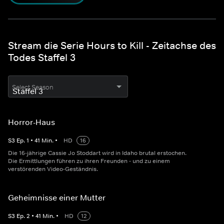
Stream die Serie Hours to Kill - Zeitachse des
Todes Staffel 3
Select Season
Horror-Haus
S
3
Ep.
1
•
41
Min.
•
HD
16
Die 16-jährige Cassie Jo Stoddart wird in Idaho brutal erstochen.
Die Ermittlungen führen zu ihren Freunden - und zu einem
verstörenden Video-Geständnis.
Geheimnisse einer Mutter
S
3
Ep.
2
•
41
Min.
•
HD
12