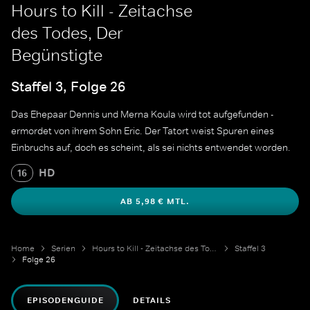
Hours to Kill - Zeitachse
des Todes, Der
Begünstigte
Staffel 3, Folge 26
Das Ehepaar Dennis und Merna Koula wird tot aufgefunden -
ermordet von ihrem Sohn Eric. Der Tatort weist Spuren eines
Einbruchs auf, doch es scheint, als sei nichts entwendet worden.
HD
16
AB 5,98 € MTL.
Home
Serien
Hours to Kill - Zeitachse des Todes
Staffel 3
Folge 26
EPISODENGUIDE
DETAILS