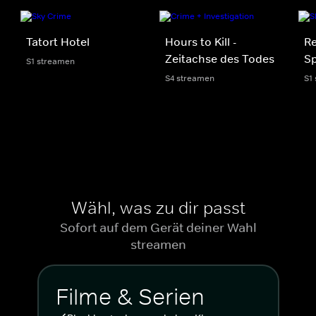
Tatort Hotel
Hours to Kill -
R
Zeitachse des Todes
Sp
S1 streamen
S4 streamen
S1
Wähl, was zu dir passt
Sofort auf dem Gerät deiner Wahl
streamen
Filme & Serien