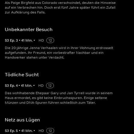
Als Paige Birgfeld aus Colorado verschwindet, deuten die Hinweise
auf ein Verbrechen hin. Doch erst fünf Jahre später führt ein Zufall
zur Aufklärung des Falls.
Unbekannter Besuch
S
3
Ep.
3
•
41
Min.
•
HD
12
Die 20-jährige Jenna Verhaalen wird in ihrer Wohnung erdrosselt
aufgefunden. Ihr Freund, ein vorbestrafter Nachbar und ein
Handwerker stehen unter Verdacht.
Tödliche Sucht
S
3
Ep.
4
•
41
Min.
•
HD
12
Das wohlhabende Ehepaar Gary und Jan Tyrrell wurde in seinem
Haus ermordet, es gibt keine Einbruchsspuren. Einige seltene
Münzen und DNA-Spuren führen schließlich zum Täter.
Netz aus Lügen
S
3
Ep.
5
•
41
Min.
•
HD
12