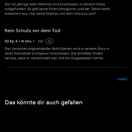
Der 62-jährige Alan Helmick wird erschossen in seinem Haus
aufgefunden. Es gibt keine Einbruchsspuren und der Tatort sieht
inszeniert aus. Hat seine Ehefrau mit dem Mord zu tun?
Kein Schutz vor dem Tod
S
3
Ep.
6
•
41
Min.
•
HD
12
Der Versicherungsverkäufer Bob Eidman wird in seinem Büro in
einer Kleinstadt in Missouri erschossen. Die Ermittler finden
heraus, dass er verschuldet war und ein Doppelleben führte.
mehr
Das könnte dir auch gefallen