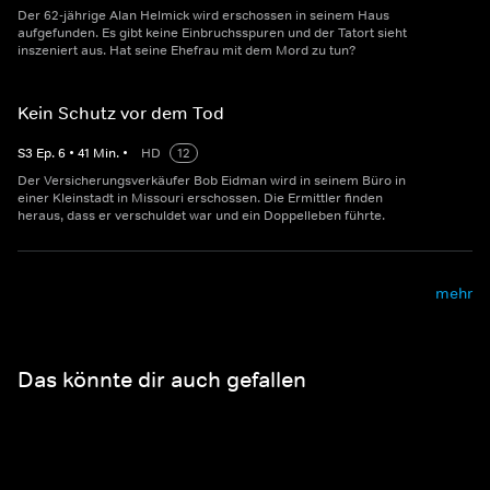
Der 62-jährige Alan Helmick wird erschossen in seinem Haus
aufgefunden. Es gibt keine Einbruchsspuren und der Tatort sieht
inszeniert aus. Hat seine Ehefrau mit dem Mord zu tun?
Kein Schutz vor dem Tod
S
3
Ep.
6
•
41
Min.
•
HD
12
Der Versicherungsverkäufer Bob Eidman wird in seinem Büro in
einer Kleinstadt in Missouri erschossen. Die Ermittler finden
heraus, dass er verschuldet war und ein Doppelleben führte.
mehr
Das könnte dir auch gefallen