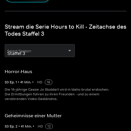
Stream die Serie Hours to Kill - Zeitachse des
Todes Staffel 3
Select Season
Horror-Haus
S
3
Ep.
1
•
41
Min.
•
HD
16
Die 16-jährige Cassie Jo Stoddart wird in Idaho brutal erstochen.
Die Ermittlungen führen zu ihren Freunden - und zu einem
verstörenden Video-Geständnis.
Geheimnisse einer Mutter
S
3
Ep.
2
•
41
Min.
•
HD
12