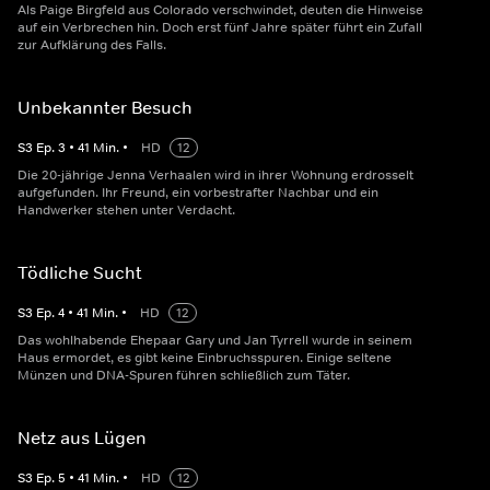
Als Paige Birgfeld aus Colorado verschwindet, deuten die Hinweise
auf ein Verbrechen hin. Doch erst fünf Jahre später führt ein Zufall
zur Aufklärung des Falls.
Unbekannter Besuch
S
3
Ep.
3
•
41
Min.
•
HD
12
Die 20-jährige Jenna Verhaalen wird in ihrer Wohnung erdrosselt
aufgefunden. Ihr Freund, ein vorbestrafter Nachbar und ein
Handwerker stehen unter Verdacht.
Tödliche Sucht
S
3
Ep.
4
•
41
Min.
•
HD
12
Das wohlhabende Ehepaar Gary und Jan Tyrrell wurde in seinem
Haus ermordet, es gibt keine Einbruchsspuren. Einige seltene
Münzen und DNA-Spuren führen schließlich zum Täter.
Netz aus Lügen
S
3
Ep.
5
•
41
Min.
•
HD
12