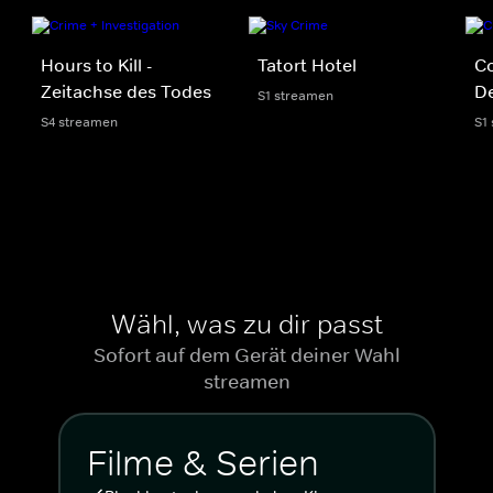
Hours to Kill -
Tatort Hotel
Co
Zeitachse des Todes
D
S1 streamen
S4 streamen
S1
Wähl, was zu dir passt
Sofort auf dem Gerät deiner Wahl
streamen
Filme & Serien