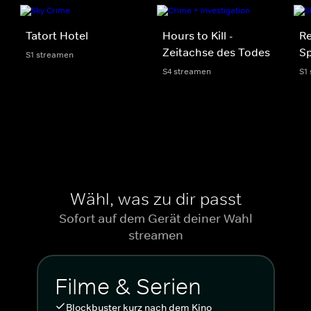
Tatort Hotel
Hours to Kill -
R
Zeitachse des Todes
Sp
S1 streamen
S4 streamen
S1
Wähl, was zu dir passt
Sofort auf dem Gerät deiner Wahl
streamen
Filme & Serien
Blockbuster kurz nach dem Kino