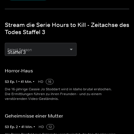
Stream die Serie Hours to Kill - Zeitachse des
Todes Staffel 3
Select Season
Horror-Haus
S
3
Ep.
1
•
41
Min.
•
HD
16
Die 16-jährige Cassie Jo Stoddart wird in Idaho brutal erstochen.
Die Ermittlungen führen zu ihren Freunden - und zu einem
verstörenden Video-Geständnis.
Geheimnisse einer Mutter
S
3
Ep.
2
•
41
Min.
•
HD
12