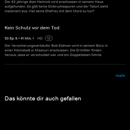
Der 62-jährige Alan Helmick wird erschossen in seinem Haus
aufgefunden. Es gibt keine Einbruchsspuren und der Tatort sieht
inszeniert aus. Hat seine Ehefrau mit dem Mord zu tun?
Kein Schutz vor dem Tod
S
3
Ep.
6
•
41
Min.
•
HD
12
Der Versicherungsverkäufer Bob Eidman wird in seinem Büro in
einer Kleinstadt in Missouri erschossen. Die Ermittler finden
heraus, dass er verschuldet war und ein Doppelleben führte.
mehr
Das könnte dir auch gefallen