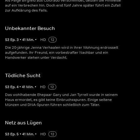
Als Paige Birgfeld aus Colorado verschwindet, deuten die Hinweise
auf ein Verbrechen hin. Doch erst fünf Jahre später führt ein Zufall
zur Aufklärung des Falls.
Unbekannter Besuch
S
3
Ep.
3
•
41
Min.
•
HD
12
Die 20-jährige Jenna Verhaalen wird in ihrer Wohnung erdrosselt
aufgefunden. Ihr Freund, ein vorbestrafter Nachbar und ein
Handwerker stehen unter Verdacht.
Tödliche Sucht
S
3
Ep.
4
•
41
Min.
•
HD
12
Das wohlhabende Ehepaar Gary und Jan Tyrrell wurde in seinem
Haus ermordet, es gibt keine Einbruchsspuren. Einige seltene
Münzen und DNA-Spuren führen schließlich zum Täter.
Netz aus Lügen
S
3
Ep.
5
•
41
Min.
•
HD
12