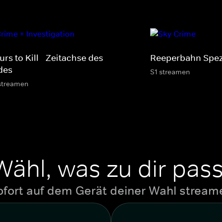
rs to Kill - Zeitachse des
Reeperbahn Spez
des
S1 streamen
streamen
Wähl, was zu dir pass
ofort auf dem Gerät deiner Wahl stream