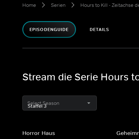
Home
Serien
Hours to Kill - Zeitachse 
EPISODENGUIDE
DETAILS
Stream die Serie Hours to 
Select Season
Horror-Haus
Geheimni