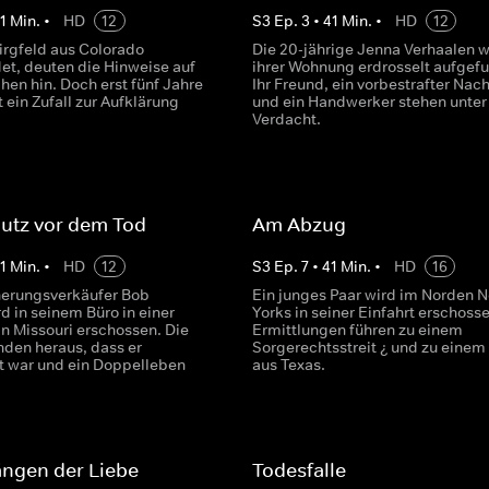
1
Min.
•
HD
12
S
3
Ep.
3
•
41
Min.
•
HD
12
irgfeld aus Colorado
Die 20-jährige Jenna Verhaalen w
et, deuten die Hinweise auf
ihrer Wohnung erdrosselt aufgef
hen hin. Doch erst fünf Jahre
Ihr Freund, ein vorbestrafter Nac
t ein Zufall zur Aufklärung
und ein Handwerker stehen unter
Verdacht.
utz vor dem Tod
Am Abzug
1
Min.
•
HD
12
S
3
Ep.
7
•
41
Min.
•
HD
16
herungsverkäufer Bob
Ein junges Paar wird im Norden 
d in seinem Büro in einer
Yorks in seiner Einfahrt erschosse
in Missouri erschossen. Die
Ermittlungen führen zu einem
inden heraus, dass er
Sorgerechtsstreit ¿ und zu einem 
t war und ein Doppelleben
aus Texas.
ängen der Liebe
Todesfalle