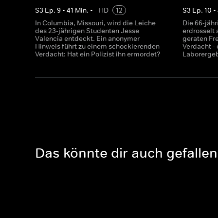
S
3
Ep.
9
•
41
Min.
•
HD
12
S
3
Ep.
10
•
In Columbia, Missouri, wird die Leiche
Die 66-jähr
des 23-jährigen Studenten Jesse
erdrosselt
Valencia entdeckt. Ein anonymer
geraten Fr
Hinweis führt zu einem schockierenden
Verdacht -
Verdacht: Hat ein Polizist ihn ermordet?
Laborergeb
Das könnte dir auch gefallen