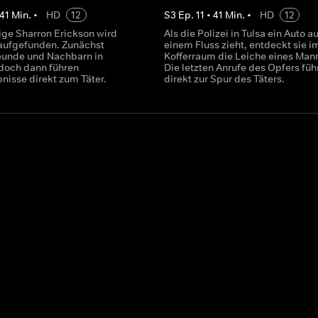
41
Min.
•
HD
12
S
3
Ep.
11
•
41
Min.
•
HD
12
ige Sharron Erickson wird
Als die Polizei in Tulsa ein Auto a
 aufgefunden. Zunächst
einem Fluss zieht, entdeckt sie i
eunde und Nachbarn in
Kofferraum die Leiche eines Man
 doch dann führen
Die letzten Anrufe des Opfers füh
nisse direkt zum Täter.
direkt zur Spur des Täters.