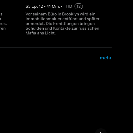
S
3
Ep.
12
•
41
Min.
•
HD
12
us
Vor seinem Büro in Brooklyn wird ein
m
Immobilienmakler entführt und später
nes.
ermordet. Die Ermittlungen bringen
ren
Schulden und Kontakte zur russischen
Mafia ans Licht.
mehr