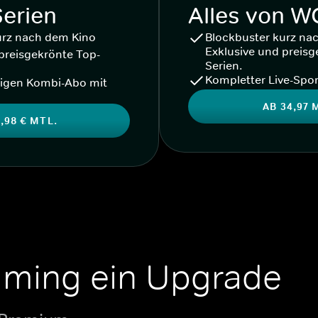
Serien
Alles von 
urz nach dem Kino
Blockbuster kurz na
Exklusive und preisg
preisgekrönte Top-
Serien.
Kompletter Live-Spor
igen Kombi-Abo mit
AB 34,97 
,98 € MTL.
aming ein Upgrade