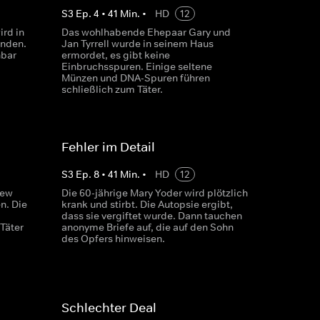
S
3
Ep.
4
•
41
Min.
•
HD
12
ird in
Das wohlhabende Ehepaar Gary und
unden.
Jan Tyrrell wurde in seinem Haus
hbar
ermordet, es gibt keine
Einbruchsspuren. Einige seltene
Münzen und DNA-Spuren führen
schließlich zum Täter.
Fehler im Detail
S
3
Ep.
8
•
41
Min.
•
HD
12
New
Die 60-jährige Mary Yoder wird plötzlich
n. Die
krank und stirbt. Die Autopsie ergibt,
dass sie vergiftet wurde. Dann tauchen
Täter
anonyme Briefe auf, die auf den Sohn
des Opfers hinweisen.
Schlechter Deal