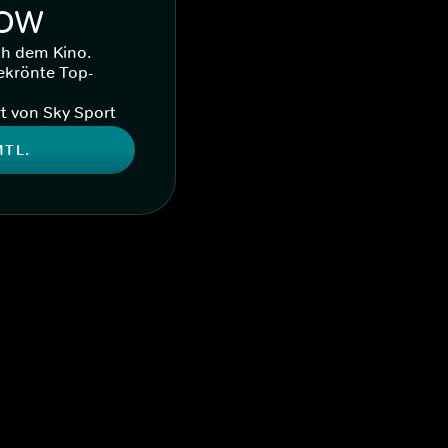
WOW
ch dem Kino.
ekrönte Top-
t von Sky Sport
MTL.