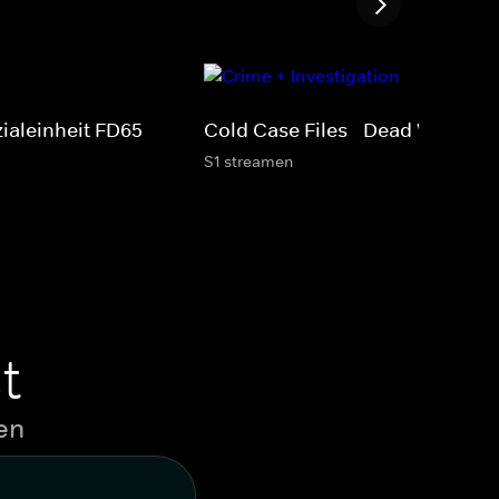
ialeinheit FD65
Cold Case Files - Dead West
S1 streamen
t
en