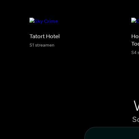
Tatort Hotel
Hou
To
S1 streamen
S4 
S