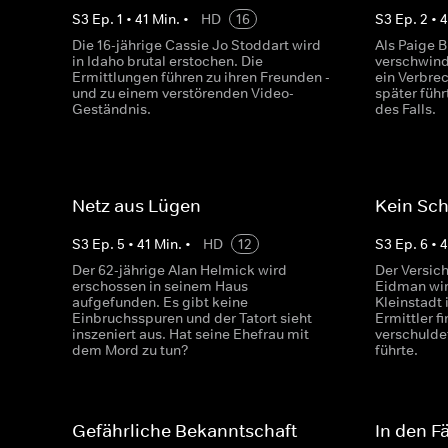
S
3
Ep.
1
•
41
Min.
•
HD
16
S
3
Ep.
2
•
4
Die 16-jährige Cassie Jo Stoddart wird
Als Paige B
in Idaho brutal erstochen. Die
verschwind
Ermittlungen führen zu ihren Freunden -
ein Verbrec
und zu einem verstörenden Video-
später führ
Geständnis.
des Falls.
Netz aus Lügen
Kein Sch
S
3
Ep.
5
•
41
Min.
•
HD
12
S
3
Ep.
6
•
4
Der 62-jährige Alan Helmick wird
Der Versic
erschossen in seinem Haus
Eidman wir
aufgefunden. Es gibt keine
Kleinstadt 
Einbruchsspuren und der Tatort sieht
Ermittler f
inszeniert aus. Hat seine Ehefrau mit
verschulde
dem Mord zu tun?
führte.
Gefährliche Bekanntschaft
In den F