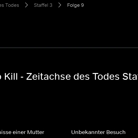
des Todes
Staffel 3
Folge 9
Kill - Zeitachse des Todes Staf
sse einer Mutter
Unbekannter Besuch