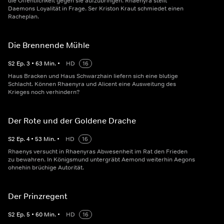
die Öffentlichkeit gegen sie aufzubringen. Rhaenyra stellt
Daemons Loyalität in Frage. Ser Kriston Kraut schmiedet einen
Racheplan.
Die Brennende Mühle
S
2
Ep.
3
•
63
Min.
•
HD
16
Haus Bracken und Haus Schwarzhain liefern sich eine blutige
Schlacht. Können Rhaenyra und Alicent eine Ausweitung des
Krieges noch verhindern?
Der Rote und der Goldene Drache
S
2
Ep.
4
•
53
Min.
•
HD
16
Rhaenys versucht in Rhaenyras Abwesenheit im Rat den Frieden
zu bewahren. In Königsmund untergräbt Aemond weiterhin Aegons
ohnehin brüchige Autorität.
Der Prinzregent
S
2
Ep.
5
•
60
Min.
•
HD
16