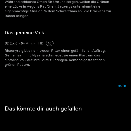
Während schlechte Omen für Unruhe sorgen, wollen die Grünen
eine Lücke in Aegons Rat füllen. Jacaerys unternimmt eine
eigenmächtige Mission. Willem Schwarzhain soll die Brackens zur
Räson bringen.
Das gemeine Volk
S
2
Ep.
6
•
64
Min.
•
HD
16
Rhaenyra gibt einem treuen Ritter einen gefährlichen Auftrag.
Gemeinsam mit Mysaria schmiedet sie einen Plan, um das
einfache Volk auf ihre Seite zu bringen. Aemond gestaltet den
grünen Rat um.
mehr
Das könnte dir auch gefallen