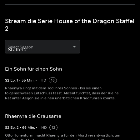
Stream die Serie House of the Dragon Staffel
2
Select Season
Ein Sohn für einen Sohn
S
2
Ep.
1
•
55
Min.
•
HD
16
Rhaenyra ringt mit dem Tod ihres Sohnes - bis sie einen
folgenschweren Entschluss fasst. Alicent fürchtet, dass der Kleine
Rat unter Aegon sie in einen unerbittlichen Krieg führen könnte.
Rhaenyra die Grausame
S
2
Ep.
2
•
66
Min.
•
HD
12
Otto Hohenturm macht Rhaenyra für den Mord verantwortlich, um