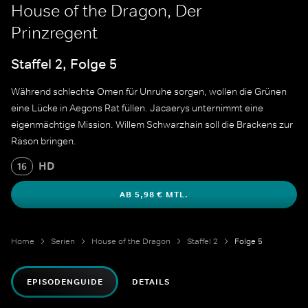
House of the Dragon, Der
Prinzregent
Staffel 2, Folge 5
Während schlechte Omen für Unruhe sorgen, wollen die Grünen
eine Lücke in Aegons Rat füllen. Jacaerys unternimmt eine
eigenmächtige Mission. Willem Schwarzhain soll die Brackens zur
Räson bringen.
HD
16
AB 5,98 € MTL.
Home
Serien
House of the Dragon
Staffel 2
Folge 5
EPISODENGUIDE
DETAILS