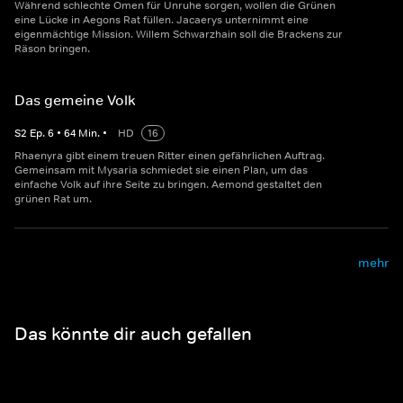
Während schlechte Omen für Unruhe sorgen, wollen die Grünen
eine Lücke in Aegons Rat füllen. Jacaerys unternimmt eine
eigenmächtige Mission. Willem Schwarzhain soll die Brackens zur
Räson bringen.
Das gemeine Volk
S
2
Ep.
6
•
64
Min.
•
HD
16
Rhaenyra gibt einem treuen Ritter einen gefährlichen Auftrag.
Gemeinsam mit Mysaria schmiedet sie einen Plan, um das
einfache Volk auf ihre Seite zu bringen. Aemond gestaltet den
grünen Rat um.
mehr
Das könnte dir auch gefallen