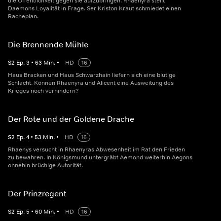
die Öffentlichkeit gegen sie aufzubringen. Rhaenyra stellt
Daemons Loyalität in Frage. Ser Kriston Kraut schmiedet einen
Racheplan.
Die Brennende Mühle
S
2
Ep.
3
•
63
Min.
•
HD
16
Haus Bracken und Haus Schwarzhain liefern sich eine blutige
Schlacht. Können Rhaenyra und Alicent eine Ausweitung des
Krieges noch verhindern?
Der Rote und der Goldene Drache
S
2
Ep.
4
•
53
Min.
•
HD
16
Rhaenys versucht in Rhaenyras Abwesenheit im Rat den Frieden
zu bewahren. In Königsmund untergräbt Aemond weiterhin Aegons
ohnehin brüchige Autorität.
Der Prinzregent
S
2
Ep.
5
•
60
Min.
•
HD
16