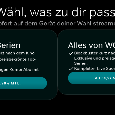
Wähl, was zu dir pass
ofort auf dem Gerät deiner Wahl stream
Serien
Alles von 
urz nach dem Kino
Blockbuster kurz na
Exklusive und preisg
preisgekrönte Top-
Serien.
Kompletter Live-Spor
igen Kombi-Abo mit
AB 34,97 
,98 € MTL.