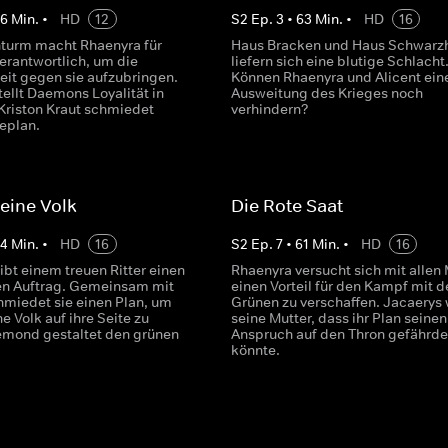
66
Min.
•
HD
12
S
2
Ep.
3
•
63
Min.
•
HD
16
turm macht Rhaenyra für
Haus Bracken und Haus Schwarz
erantwortlich, um die
liefern sich eine blutige Schlacht
eit gegen sie aufzubringen.
Können Rhaenyra und Alicent ein
ellt Daemons Loyalität in
Ausweitung des Krieges noch
 Kriston Kraut schmiedet
verhindern?
eplan.
eine Volk
Die Rote Saat
64
Min.
•
HD
16
S
2
Ep.
7
•
61
Min.
•
HD
16
ibt einem treuen Ritter einen
Rhaenyra versucht sich mit allen 
en Auftrag. Gemeinsam mit
einen Vorteil für den Kampf mit d
hmiedet sie einen Plan, um
Grünen zu verschaffen. Jacaerys 
e Volk auf ihre Seite zu
seine Mutter, dass ihr Plan seinen
emond gestaltet den grünen
Anspruch auf den Thron gefährd
könnte.