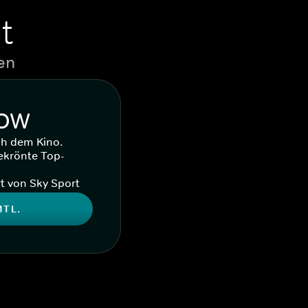
t
en
WOW
ch dem Kino.
ekrönte Top-
t von Sky Sport
MTL.