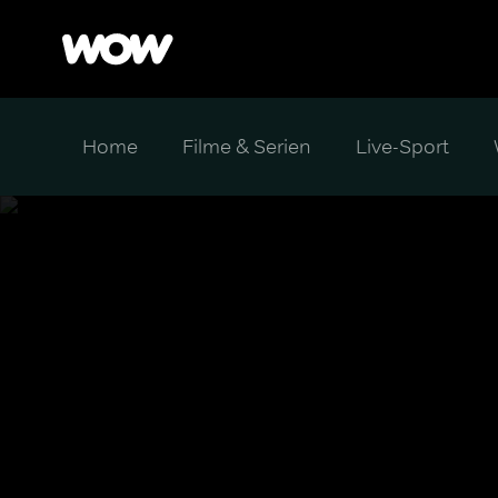
Home
Filme & Serien
Live-Sport