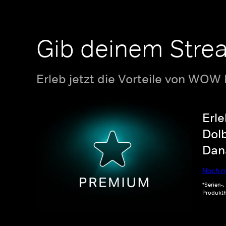
Gib deinem Stre
Erleb jetzt die Vorteile von WOW
Erle
Dolb
Dana
Noch m
*Serien-
Produkth