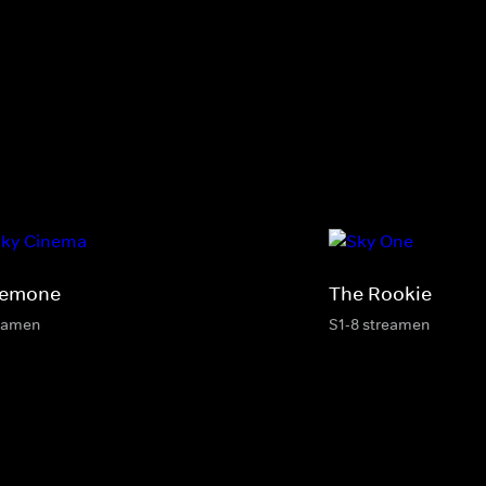
emone
The Rookie
eamen
S1-8 streamen