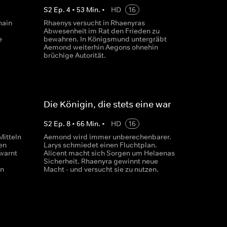
S
2
Ep.
4
•
53
Min.
•
HD
16
hain
Rhaenys versucht in Rhaenyras
.
Abwesenheit im Rat den Frieden zu
e
bewahren. In Königsmund untergräbt
Aemond weiterhin Aegons ohnehin
brüchige Autorität.
Die Königin, die stets eine war
S
2
Ep.
8
•
66
Min.
•
HD
16
Mitteln
Aemond wird immer unberechenbarer.
en
Larys schmiedet einen Fluchtplan.
warnt
Alicent macht sich Sorgen um Helaenas
Sicherheit. Rhaenyra gewinnt neue
en
Macht - und versucht sie zu nutzen.