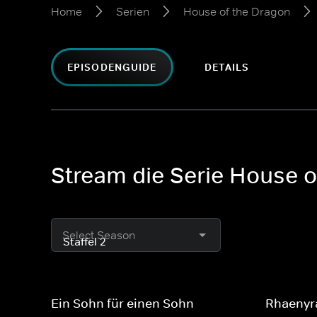
Home
Serien
House of the Dragon
EPISODENGUIDE
DETAILS
Stream die Serie House of
Select Season
Ein Sohn für einen Sohn
Rhaenyr