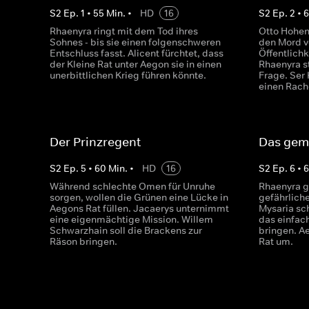
S
2
Ep.
1
•
55
Min.
•
HD
16
S
2
Ep.
2
•
Rhaenyra ringt mit dem Tod ihres
Otto Hohen
Sohnes - bis sie einen folgenschweren
den Mord v
Entschluss fasst. Alicent fürchtet, dass
Öffentlichk
der Kleine Rat unter Aegon sie in einen
Rhaenyra st
unerbittlichen Krieg führen könnte.
Frage. Ser
einen Rach
Der Prinzregent
Das gem
S
2
Ep.
5
•
60
Min.
•
HD
16
S
2
Ep.
6
•
Während schlechte Omen für Unruhe
Rhaenyra g
sorgen, wollen die Grünen eine Lücke in
gefährlich
Aegons Rat füllen. Jacaerys unternimmt
Mysaria sc
eine eigenmächtige Mission. Willem
das einfach
Schwarzhain soll die Brackens zur
bringen. A
Räson bringen.
Rat um.