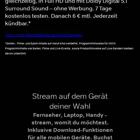
gleichzeitig, in Full HD und mit Dolby Digital 5.1
Surround Sound – ohne Werbung. 7 Tage
kostenlos testen. Danach 6 € mtl. Jederzeit
kündbar.*
Noch mehr Informationen zu WOW Premium
*Serien-, Filme- und Sport-Inhalte auf Abruf sind werbefrei. Programmhinweise für WOW
Programminhalte wie Serien, Filme und Live-Events, sowie Produkthinweise auf Live-Sendern bleiben
davon unberührt.
Stream auf dem Gerät
deiner Wahl
Fernseher, Laptop, Handy -
stream, womit du möchtest.
Inklusive Download-Funktionen
für alle mobilen Geräte. Buchst