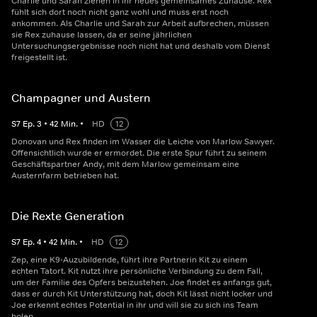
Charlie und Sarah ziehen in ihr neues gemeinsames Zuhause. Rex
fühlt sich dort noch nicht ganz wohl und muss erst noch
ankommen. Als Charlie und Sarah zur Arbeit aufbrechen, müssen
sie Rex zuhause lassen, da er seine jährlichen
Untersuchungsergebnisse noch nicht hat und deshalb vom Dienst
freigestellt ist.
Champagner und Austern
S
7
Ep.
3
•
42
Min.
•
HD
12
Donovan und Rex finden im Wasser die Leiche von Marlow Sawyer.
Offensichtlich wurde er ermordet. Die erste Spur führt zu seinem
Geschäftspartner Andy, mit dem Marlow gemeinsam eine
Austernfarm betrieben hat.
Die Rexte Generation
S
7
Ep.
4
•
42
Min.
•
HD
12
Zep, eine K9-Auzubildende, führt ihre Partnerin Kit zu einem
echten Tatort. Kit nutzt ihre persönliche Verbindung zu dem Fall,
um der Familie des Opfers beizustehen. Joe findet es anfangs gut,
dass er durch Kit Unterstützung hat, doch Kit lässt nicht locker und
Joe erkennt echtes Potential in ihr und will sie zu sich ins Team
holen.