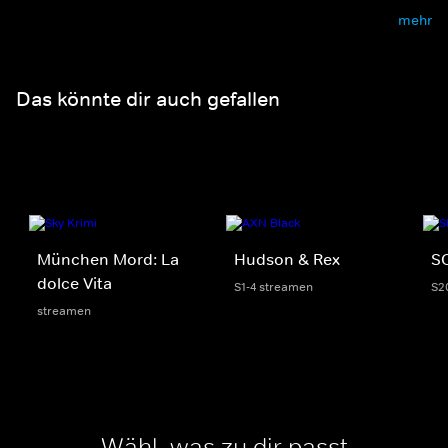
mehr
Das könnte dir auch gefallen
München Mord: La
Hudson & Rex
S
dolce Vita
S1-4 streamen
S2
streamen
Wähl, was zu dir passt