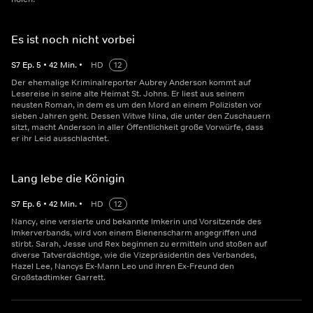
Es ist noch nicht vorbei
S
7
Ep.
5
•
42
Min.
•
HD
12
Der ehemalige Kriminalreporter Aubrey Anderson kommt auf
Lesereise in seine alte Heimat St. Johns. Er liest aus seinem
neusten Roman, in dem es um den Mord an einem Polizisten vor
sieben Jahren geht. Dessen Witwe Nina, die unter den Zuschauern
sitzt, macht Anderson in aller Öffentlichkeit große Vorwürfe, dass
er ihr Leid ausschlachtet.
Lang lebe die Königin
S
7
Ep.
6
•
42
Min.
•
HD
12
Nancy, eine versierte und bekannte Imkerin und Vorsitzende des
Imkerverbands, wird von einem Bienenscharm angegriffen und
stirbt. Sarah, Jesse und Rex beginnen zu ermitteln und stoßen auf
diverse Tatverdächtige, wie die Vizepräsidentin des Verbandes,
Hazel Lee, Nancys Ex-Mann Leo und ihren Ex-Freund den
Großstadtimker Garrett.