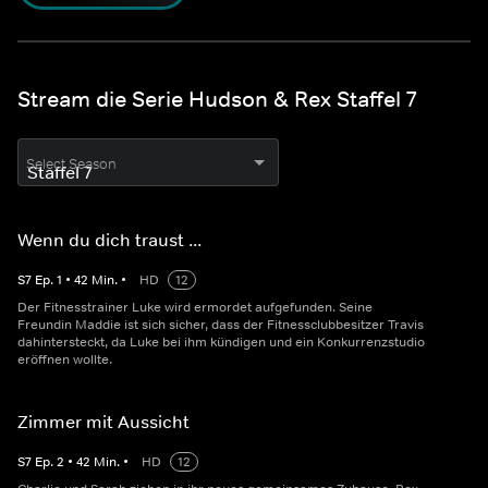
Stream die Serie Hudson & Rex Staffel 7
Select Season
Wenn du dich traust ...
S
7
Ep.
1
•
42
Min.
•
HD
12
Der Fitnesstrainer Luke wird ermordet aufgefunden. Seine
Freundin Maddie ist sich sicher, dass der Fitnessclubbesitzer Travis
dahintersteckt, da Luke bei ihm kündigen und ein Konkurrenzstudio
eröffnen wollte.
Zimmer mit Aussicht
S
7
Ep.
2
•
42
Min.
•
HD
12