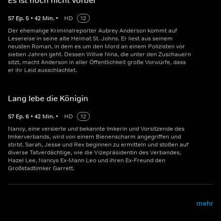
Es ist noch nicht vorbei
S
7
Ep.
5
•
42
Min.
•
HD
12
Der ehemalige Kriminalreporter Aubrey Anderson kommt auf
Lesereise in seine alte Heimat St. Johns. Er liest aus seinem
neusten Roman, in dem es um den Mord an einem Polizisten vor
sieben Jahren geht. Dessen Witwe Nina, die unter den Zuschauern
sitzt, macht Anderson in aller Öffentlichkeit große Vorwürfe, dass
er ihr Leid ausschlachtet.
Lang lebe die Königin
S
7
Ep.
6
•
42
Min.
•
HD
12
Nancy, eine versierte und bekannte Imkerin und Vorsitzende des
Imkerverbands, wird von einem Bienenscharm angegriffen und
stirbt. Sarah, Jesse und Rex beginnen zu ermitteln und stoßen auf
diverse Tatverdächtige, wie die Vizepräsidentin des Verbandes,
Hazel Lee, Nancys Ex-Mann Leo und ihren Ex-Freund den
Großstadtimker Garrett.
mehr