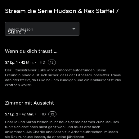
Stream die Serie Hudson & Rex Staffel 7
Select Season
Wenn du dich traust ...
S
7
Ep.
1
•
42
Min.
•
HD
12
Der Fitnesstrainer Luke wird ermordet aufgefunden. Seine
Freundin Maddie ist sich sicher, dass der Fitnessclubbesitzer Travis
dahintersteckt, da Luke bei ihm kündigen und ein Konkurrenzstudio
eröffnen wollte.
Zimmer mit Aussicht
S
7
Ep.
2
•
42
Min.
•
HD
12
Charlie und Sarah ziehen in ihr neues gemeinsames Zuhause. Rex
fühlt sich dort noch nicht ganz wohl und muss erst noch
ankommen. Als Charlie und Sarah zur Arbeit aufbrechen, müssen
sie Rex zuhause lassen, da er seine jährlichen