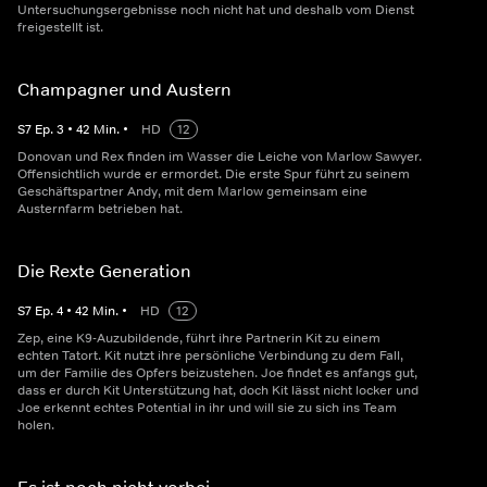
Untersuchungsergebnisse noch nicht hat und deshalb vom Dienst
freigestellt ist.
Champagner und Austern
S
7
Ep.
3
•
42
Min.
•
HD
12
Donovan und Rex finden im Wasser die Leiche von Marlow Sawyer.
Offensichtlich wurde er ermordet. Die erste Spur führt zu seinem
Geschäftspartner Andy, mit dem Marlow gemeinsam eine
Austernfarm betrieben hat.
Die Rexte Generation
S
7
Ep.
4
•
42
Min.
•
HD
12
Zep, eine K9-Auzubildende, führt ihre Partnerin Kit zu einem
echten Tatort. Kit nutzt ihre persönliche Verbindung zu dem Fall,
um der Familie des Opfers beizustehen. Joe findet es anfangs gut,
dass er durch Kit Unterstützung hat, doch Kit lässt nicht locker und
Joe erkennt echtes Potential in ihr und will sie zu sich ins Team
holen.