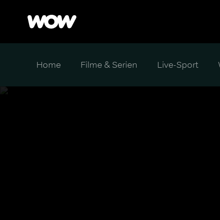
Home
Filme & Serien
Live-Sport