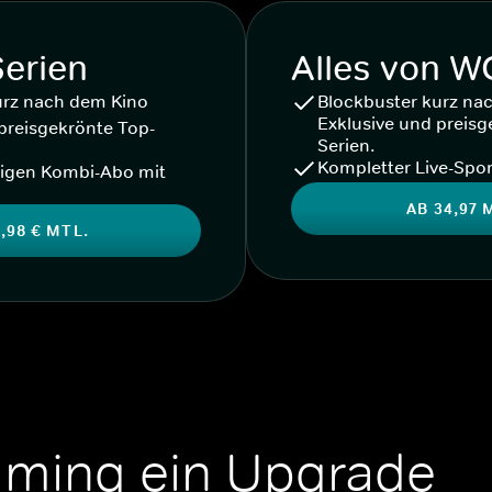
Serien
Alles von 
urz nach dem Kino
Blockbuster kurz na
Exklusive und preisg
preisgekrönte Top-
Serien.
Kompletter Live-Spor
igen Kombi-Abo mit
AB 34,97 
,98 € MTL.
aming ein Upgrade