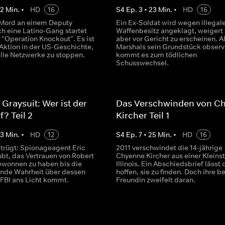
22
Min.
•
HD
16
S
4
Ep.
3
•
23
Min.
•
HD
16
Mord an einem Deputy
Ein Ex-Soldat wird wegen illega
ch eine Latino-Gang startet
Waffenbesitz angeklagt, weigert 
 "Operation Knockout". Es ist
aber vor Gericht zu erscheinen. A
 Aktion in der US-Geschichte,
Marshals sein Grundstück observ
lle Netzwerke zu stoppen.
kommt es zum tödlichen
Schusswechsel.
 Graysuit: Wer ist der
Das Verschwinden von C
? Teil 2
Kircher Teil 1
23
Min.
•
HD
12
S
4
Ep.
7
•
25
Min.
•
HD
16
 trügt: Spionageagent Eric
2011 verschwindet die 14-jährige
ubt, das Vertrauen von Robert
Chyenne Kircher aus einer Kleinst
wonnen zu haben bis die
Illinois. Ein Abschiedsbrief lässt 
nde Wahrheit über dessen
hoffen, sie zu finden. Doch ihre b
 FBI ans Licht kommt.
Freundin zweifelt daran.