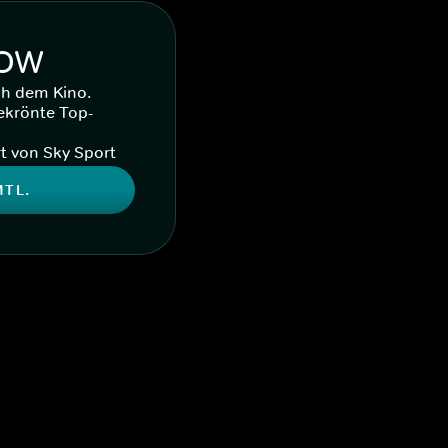
WOW
ch dem Kino.
ekrönte Top-
t von Sky Sport
MTL.