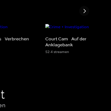
s - Verbrechen
Court Cam - Auf der
Anklagebank
S2-4 streamen
t
en