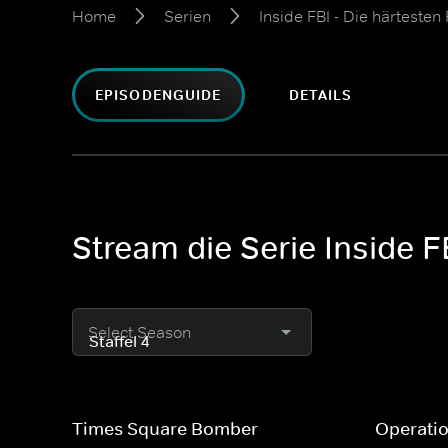
Home
Serien
Inside FBI - Die härtesten 
EPISODENGUIDE
DETAILS
Stream die Serie Inside FB
Select Season
Times Square Bomber
Operati