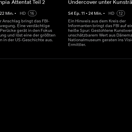
pia-Attentat Teil 2
Undercover unter Kunstr
22
Min.
•
HD
16
S
4
Ep.
11
•
24
Min.
•
HD
12
r Anschlag bringt das FBI-
Ein Hinweis aus dem Kreis der
wegung. Eine verdächtige
Informanten bringt das FBI auf ei
 Perücke gerät in den Fokus
heiße Spur: Gestohlene Kunstwer
ung und löst eine der größten
unschätzbarem Wert aus Dänema
 in der US-Geschichte aus.
Nationalmuseum geraten ins Visi
Ermittler.