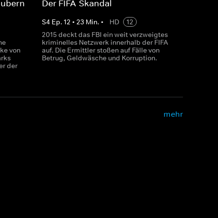
äubern
Der FIFA-Skandal
S
4
Ep.
12
•
23
Min.
•
HD
12
2015 deckt das FBI ein weit verzweigtes
ne
kriminelles Netzwerk innerhalb der FIFA
ke von
auf. Die Ermittler stoßen auf Fälle von
rks
Betrug, Geldwäsche und Korruption.
er der
mehr