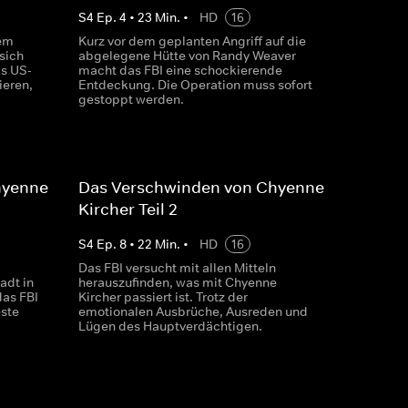
S
4
Ep.
4
•
23
Min.
•
HD
16
lem
Kurz vor dem geplanten Angriff auf die
sich
abgelegene Hütte von Randy Weaver
ls US-
macht das FBI eine schockierende
ieren,
Entdeckung. Die Operation muss sofort
gestoppt werden.
hyenne
Das Verschwinden von Chyenne
Kircher Teil 2
S
4
Ep.
8
•
22
Min.
•
HD
16
Das FBI versucht mit allen Mitteln
adt in
herauszufinden, was mit Chyenne
das FBI
Kircher passiert ist. Trotz der
este
emotionalen Ausbrüche, Ausreden und
Lügen des Hauptverdächtigen.