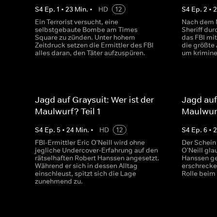
S
4
Ep.
1
•
23
Min.
•
HD
12
S
4
Ep.
2
•
Ein Terrorist versucht, eine
Nach dem 
selbstgebaute Bombe am Times
Sheriff dur
Square zu zünden. Unter hohem
das FBI mit
Zeitdruck setzen die Ermittler des FBI
die größte
alles daran, den Täter aufzuspüren.
um krimine
Jagd auf Graysuit: Wer ist der
Jagd auf
Maulwurf? Teil 1
Maulwurf
S
4
Ep.
5
•
24
Min.
•
HD
12
S
4
Ep.
6
•
FBI-Ermittler Eric O'Neill wird ohne
Der Schein
jegliche Undercover-Erfahrung auf den
O'Neill gla
rätselhaften Robert Hanssen angesetzt.
Hanssen ge
Während er sich in dessen Alltag
erschrecke
einschleust, spitzt sich die Lage
Rolle beim
zunehmend zu.