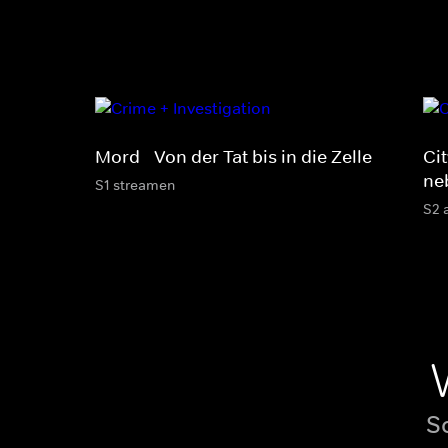
Mord - Von der Tat bis in die Zelle
Ci
ne
S1 streamen
S2 
S