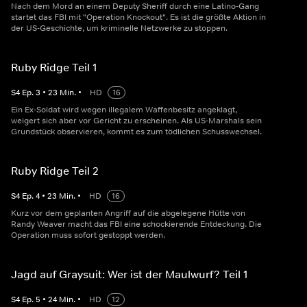
Nach dem Mord an einem Deputy Sheriff durch eine Latino-Gang
startet das FBI mit "Operation Knockout". Es ist die größte Aktion in
der US-Geschichte, um kriminelle Netzwerke zu stoppen.
Ruby Ridge Teil 1
S
4
Ep.
3
•
23
Min.
•
HD
16
Ein Ex-Soldat wird wegen illegalem Waffenbesitz angeklagt,
weigert sich aber vor Gericht zu erscheinen. Als US-Marshals sein
Grundstück observieren, kommt es zum tödlichen Schusswechsel.
Ruby Ridge Teil 2
S
4
Ep.
4
•
23
Min.
•
HD
16
Kurz vor dem geplanten Angriff auf die abgelegene Hütte von
Randy Weaver macht das FBI eine schockierende Entdeckung. Die
Operation muss sofort gestoppt werden.
Jagd auf Graysuit: Wer ist der Maulwurf? Teil 1
S
4
Ep.
5
•
24
Min.
•
HD
12