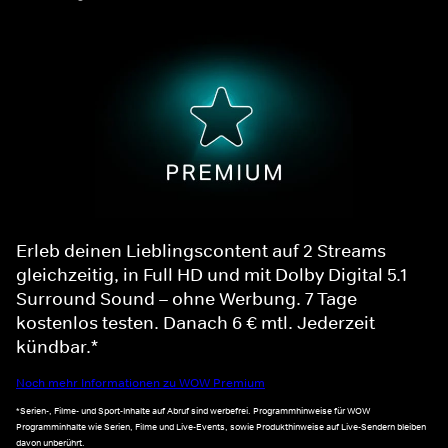
Erleb deinen Lieblingscontent auf 2 Streams
gleichzeitig, in Full HD und mit Dolby Digital 5.1
Surround Sound – ohne Werbung. 7 Tage
kostenlos testen. Danach 6 € mtl. Jederzeit
kündbar.*
Noch mehr Informationen zu WOW Premium
*Serien-, Filme- und Sport-Inhalte auf Abruf sind werbefrei. Programmhinweise für WOW
Programminhalte wie Serien, Filme und Live-Events, sowie Produkthinweise auf Live-Sendern bleiben
davon unberührt.