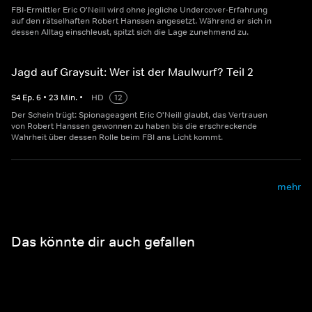
FBI-Ermittler Eric O'Neill wird ohne jegliche Undercover-Erfahrung
auf den rätselhaften Robert Hanssen angesetzt. Während er sich in
dessen Alltag einschleust, spitzt sich die Lage zunehmend zu.
Jagd auf Graysuit: Wer ist der Maulwurf? Teil 2
S
4
Ep.
6
•
23
Min.
•
HD
12
Der Schein trügt: Spionageagent Eric O'Neill glaubt, das Vertrauen
von Robert Hanssen gewonnen zu haben bis die erschreckende
Wahrheit über dessen Rolle beim FBI ans Licht kommt.
mehr
Das könnte dir auch gefallen