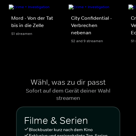
Mord - Von der Tat
City Confidential -
Cr
bis in die Zelle
Verbrechen
Ve
nebenan
Ec
S1 streamen
S2 and 9 streamen
S1
Wähl, was zu dir passt
Sofort auf dem Gerät deiner Wahl
streamen
Filme & Serien
Blockbuster kurz nach dem Kino
Exklusive und preisgekrönte Top-Serien