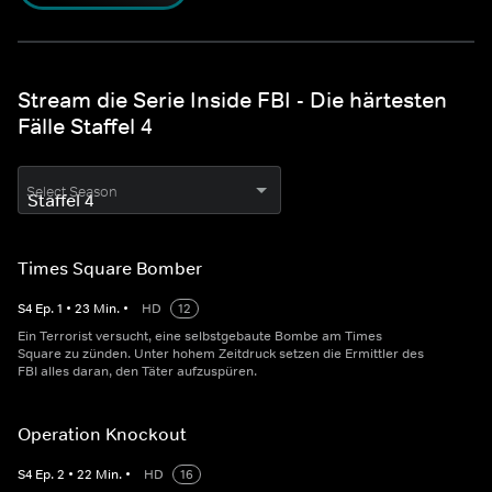
Stream die Serie Inside FBI - Die härtesten
Fälle Staffel 4
Select Season
Times Square Bomber
S
4
Ep.
1
•
23
Min.
•
HD
12
Ein Terrorist versucht, eine selbstgebaute Bombe am Times
Square zu zünden. Unter hohem Zeitdruck setzen die Ermittler des
FBI alles daran, den Täter aufzuspüren.
Operation Knockout
S
4
Ep.
2
•
22
Min.
•
HD
16