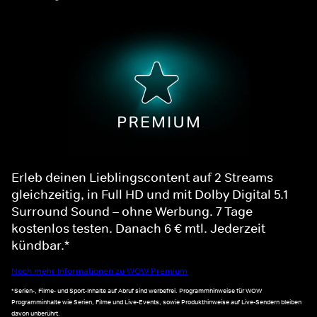
Erleb deinen Lieblingscontent auf 2 Streams
gleichzeitig, in Full HD und mit Dolby Digital 5.1
Surround Sound – ohne Werbung. 7 Tage
kostenlos testen. Danach 6 € mtl. Jederzeit
kündbar.*
Noch mehr Informationen zu WOW Premium
*Serien-, Filme- und Sport-Inhalte auf Abruf sind werbefrei. Programmhinweise für WOW
Programminhalte wie Serien, Filme und Live-Events, sowie Produkthinweise auf Live-Sendern bleiben
davon unberührt.