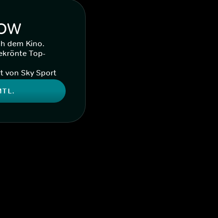
WOW
ch dem Kino.
ekrönte Top-
t von Sky Sport
MTL.