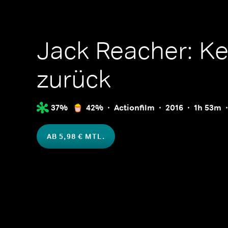
Jack Reacher: K
zurück
37%
42%
Actionfilm
2016
1h 53m
AB 5,98 € MTL.