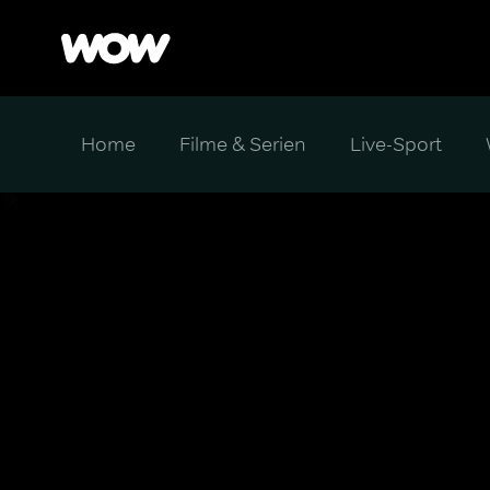
Home
Filme & Serien
Live-Sport