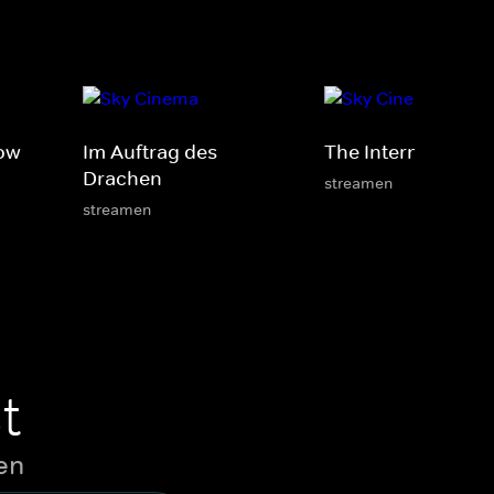
ow
Im Auftrag des
The International
Drachen
streamen
streamen
t
en