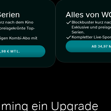
Serien
Alles von 
urz nach dem Kino
Blockbuster kurz na
Exklusive und preisg
preisgekrönte Top-
Serien.
Kompletter Live-Spor
igen Kombi-Abo mit
AB 34,97 
,98 € MTL.
aming ein Upgrade