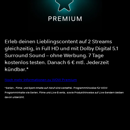
Erleb deinen Lieblingscontent auf 2 Streams
gleichzeitig, in Full HD und mit Dolby Digital 5.1
Surround Sound – ohne Werbung. 7 Tage
kostenlos testen. Danach 6 € mtl. Jederzeit
kündbar.*
Noch mehr Informationen zu WOW Premium
*Serien-, Filme- und Sport-Inhalte auf Abruf sind werbefrei. Programmhinweise für WOW
Programminhalte wie Serien, Filme und Live-Events, sowie Produkthinweise auf Live-Sendern bleiben
davon unberührt.