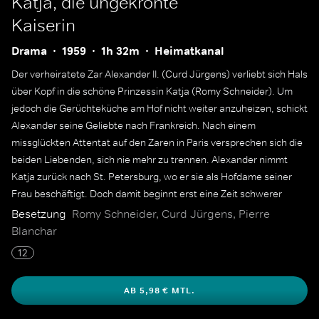
Katja, die ungekrönte
Kaiserin
Drama
1959
1h 32m
Heimatkanal
Der verheiratete Zar Alexander II. (Curd Jürgens) verliebt sich Hals
über Kopf in die schöne Prinzessin Katja (Romy Schneider). Um
jedoch die Gerüchteküche am Hof nicht weiter anzuheizen, schickt
Alexander seine Geliebte nach Frankreich. Nach einem
missglückten Attentat auf den Zaren in Paris versprechen sich die
beiden Liebenden, sich nie mehr zu trennen. Alexander nimmt
Katja zurück nach St. Petersburg, wo er sie als Hofdame seiner
Frau beschäftigt. Doch damit beginnt erst eine Zeit schwerer
Prüfungen für das Glück zweier Menschen, die füreinander
Besetzung
Romy Schneider, Curd Jürgens, Pierre
bestimmt sind.
Blanchar
12
AB 5,98 € MTL.