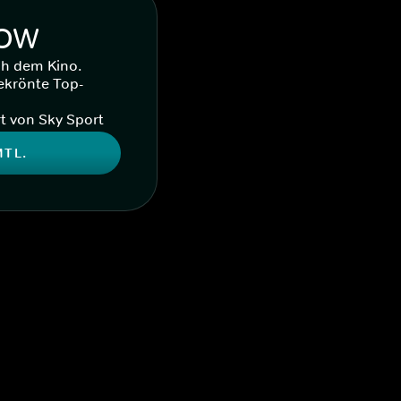
WOW
ch dem Kino.
ekrönte Top-
t von Sky Sport
MTL.