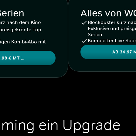
Serien
Alles von 
urz nach dem Kino
Blockbuster kurz na
Exklusive und preisg
preisgekrönte Top-
Serien.
Kompletter Live-Spor
igen Kombi-Abo mit
AB 34,97 
,98 € MTL.
aming ein Upgrade