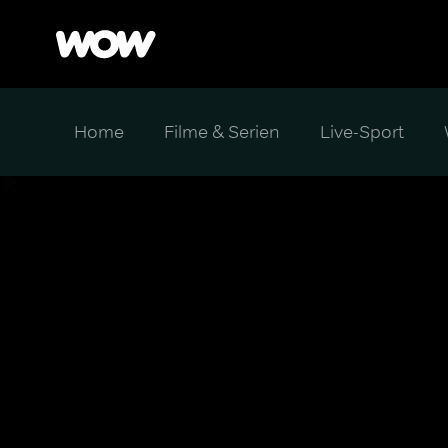
Home
Filme & Serien
Live-Sport