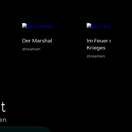
Der Marshal
Im Feuer des
Krieges
streamen
streamen
t
en