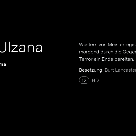
 Ulzana
Western von Meisterregis
mordend durch die Gegen
Terror ein Ende bereiten.
ema
Besetzung
Burt Lancaste
12
HD