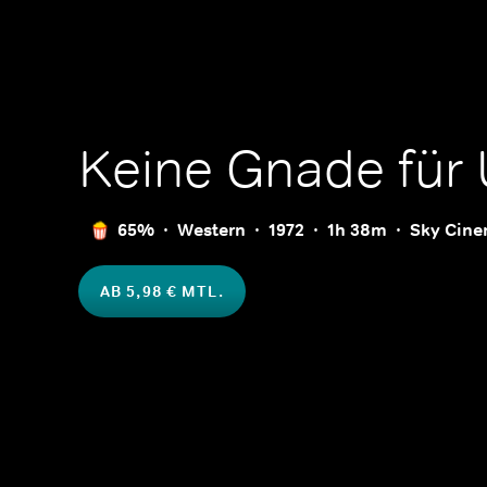
Keine Gnade für
65%
Western
1972
1h 38m
Sky Cin
AB 5,98 € MTL.