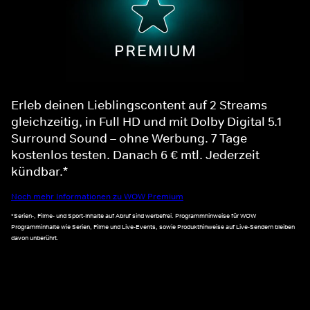
Erleb deinen Lieblingscontent auf 2 Streams
gleichzeitig, in Full HD und mit Dolby Digital 5.1
Surround Sound – ohne Werbung. 7 Tage
kostenlos testen. Danach 6 € mtl. Jederzeit
kündbar.*
Noch mehr Informationen zu WOW Premium
*Serien-, Filme- und Sport-Inhalte auf Abruf sind werbefrei. Programmhinweise für WOW
Programminhalte wie Serien, Filme und Live-Events, sowie Produkthinweise auf Live-Sendern bleiben
davon unberührt.