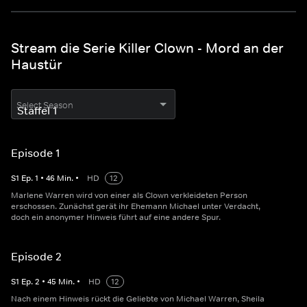
Stream die Serie Killer Clown - Mord an der
Haustür
Select Season
Episode 1
S
1
Ep.
1
•
46
Min.
•
HD
12
Marlene Warren wird von einer als Clown verkleideten Person
erschossen. Zunächst gerät ihr Ehemann Michael unter Verdacht,
doch ein anonymer Hinweis führt auf eine andere Spur.
Episode 2
S
1
Ep.
2
•
45
Min.
•
HD
12
Nach einem Hinweis rückt die Geliebte von Michael Warren, Sheila