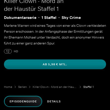
Killer Clown - Mord an
der Haustür
Staffel 1
Dokumentarserie
1 Staffel
Sky Crime
Marlene Warren wird eines Tages von einer als Clown verkleideten
Person erschossen. In der Anfangsphase der Ermittlungen gerät
ihr Ehemann Michael unter Verdacht, doch ein anonymer Hinweis
führt zu einer ganz anderen Spur.
12
HD
AB 5,98 € MTL.
Home
Serien
Killer Clown - Mord an der Haustür
Staffel 1
EPISODENGUIDE
DETAILS