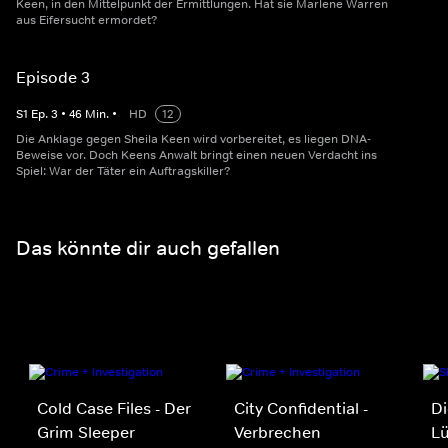
Keen, in den Mittelpunkt der Ermittlungen. Hat sie Marlene Warren
aus Eifersucht ermordet?
Episode 3
S
1
Ep.
3
•
46
Min.
•
HD
12
Die Anklage gegen Sheila Keen wird vorbereitet, es liegen DNA-
Beweise vor. Doch Keens Anwalt bringt einen neuen Verdacht ins
Spiel: War der Täter ein Auftragskiller?
Das könnte dir auch gefallen
Cold Case Files - Der
City Confidential -
Di
Grim Sleeper
Verbrechen
Lü