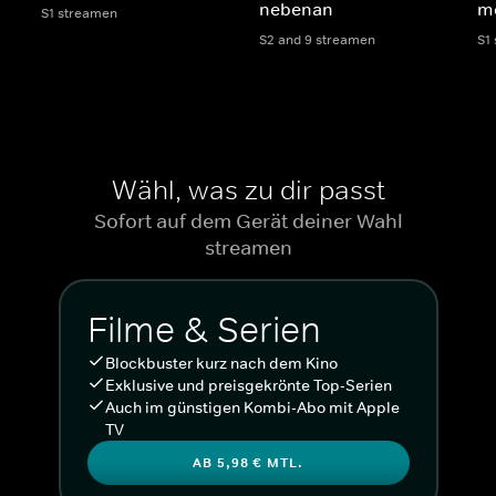
nebenan
mö
S1 streamen
S2 and 9 streamen
S1
Wähl, was zu dir passt
Sofort auf dem Gerät deiner Wahl
streamen
Filme & Serien
Blockbuster kurz nach dem Kino
Exklusive und preisgekrönte Top-Serien
Auch im günstigen Kombi-Abo mit Apple
TV
AB 5,98 € MTL.