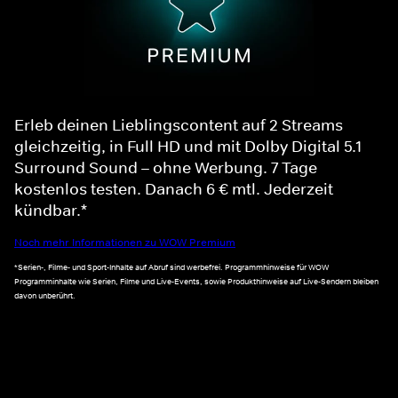
Erleb deinen Lieblingscontent auf 2 Streams
gleichzeitig, in Full HD und mit Dolby Digital 5.1
Surround Sound – ohne Werbung. 7 Tage
kostenlos testen. Danach 6 € mtl. Jederzeit
kündbar.*
Noch mehr Informationen zu WOW Premium
*Serien-, Filme- und Sport-Inhalte auf Abruf sind werbefrei. Programmhinweise für WOW
Programminhalte wie Serien, Filme und Live-Events, sowie Produkthinweise auf Live-Sendern bleiben
davon unberührt.