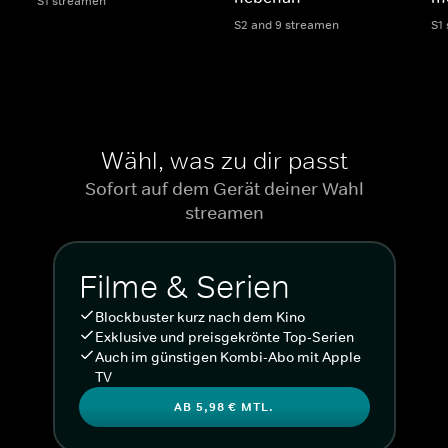
S1 streamen
S2 and 9 streamen
S1
Wähl, was zu dir passt
Sofort auf dem Gerät deiner Wahl
streamen
Filme & Serien
Blockbuster kurz nach dem Kino
Exklusive und preisgekrönte Top-Serien
Auch im günstigen Kombi-Abo mit Apple
TV
AB 5,98 € MTL.