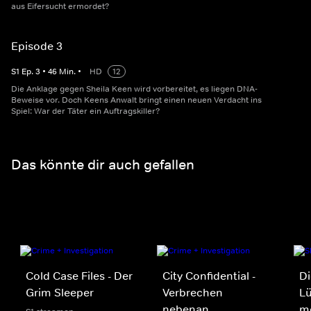
aus Eifersucht ermordet?
Episode 3
S
1
Ep.
3
•
46
Min.
•
HD
12
Die Anklage gegen Sheila Keen wird vorbereitet, es liegen DNA-
Beweise vor. Doch Keens Anwalt bringt einen neuen Verdacht ins
Spiel: War der Täter ein Auftragskiller?
Das könnte dir auch gefallen
Cold Case Files - Der
City Confidential -
Di
Grim Sleeper
Verbrechen
Lü
nebenan
mö