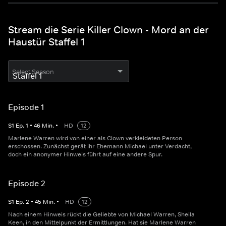
Stream die Serie Killer Clown - Mord an der
Haustür Staffel 1
Select Season
Episode 1
S
1
Ep.
1
•
46
Min.
•
HD
12
Marlene Warren wird von einer als Clown verkleideten Person
erschossen. Zunächst gerät ihr Ehemann Michael unter Verdacht,
doch ein anonymer Hinweis führt auf eine andere Spur.
Episode 2
S
1
Ep.
2
•
45
Min.
•
HD
12
Nach einem Hinweis rückt die Geliebte von Michael Warren, Sheila
Keen, in den Mittelpunkt der Ermittlungen. Hat sie Marlene Warren