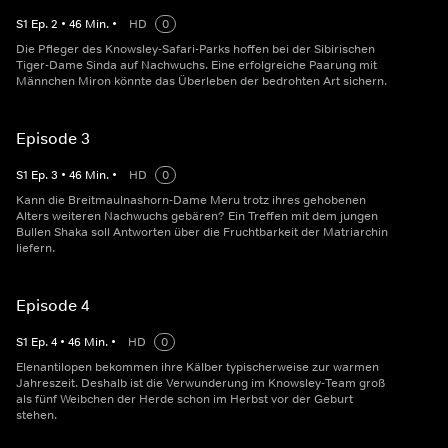
S
1
Ep.
2
•
46
Min.
•
HD
0
Die Pfleger des Knowsley-Safari-Parks hoffen bei der Sibirischen
Tiger-Dame Sinda auf Nachwuchs. Eine erfolgreiche Paarung mit
Männchen Miron könnte das Überleben der bedrohten Art sichern.
Episode 3
S
1
Ep.
3
•
46
Min.
•
HD
0
Kann die Breitmaulnashorn-Dame Meru trotz ihres gehobenen
Alters weiteren Nachwuchs gebären? Ein Treffen mit dem jungen
Bullen Shaka soll Antworten über die Fruchtbarkeit der Matriarchin
liefern.
Episode 4
S
1
Ep.
4
•
46
Min.
•
HD
0
Elenantilopen bekommen ihre Kälber typischerweise zur warmen
Jahreszeit. Deshalb ist die Verwunderung im Knowsley-Team groß
als fünf Weibchen der Herde schon im Herbst vor der Geburt
stehen.