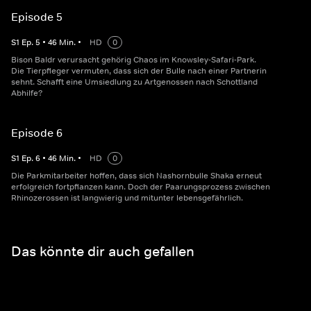
Episode 5
S
1
Ep.
5
•
46
Min.
•
HD
0
Bison Baldr verursacht gehörig Chaos im Knowsley-Safari-Park.
Die Tierpfleger vermuten, dass sich der Bulle nach einer Partnerin
sehnt. Schafft eine Umsiedlung zu Artgenossen nach Schottland
Abhilfe?
Episode 6
S
1
Ep.
6
•
46
Min.
•
HD
0
Die Parkmitarbeiter hoffen, dass sich Nashornbulle Shaka erneut
erfolgreich fortpflanzen kann. Doch der Paarungsprozess zwischen
Rhinozerossen ist langwierig und mitunter lebensgefährlich.
Das könnte dir auch gefallen