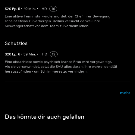
S
20
Ep.
5
•
40
Min.
•
HD
16
Eine aktive Feministin wird ermordet, der Chef ihrer Bewegung
scheint etwas zu verbergen. Rollins versucht derweil ihre
Schwangerschaft vor dem Team zu verheimlichen.
Schutzlos
S
20
Ep.
6
•
39
Min.
•
HD
12
Eine obdachlose sowie psychisch kranke Frau wird vergewaltigt.
Als sie verschwindet, setzt die SVU alles daran, ihre wahre Identität
herauszufinden - um Schlimmeres zu verhindern.
mehr
Das könnte dir auch gefallen