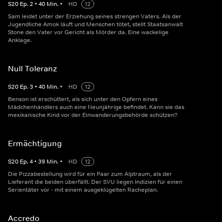
S
20
Ep.
2
•
40
Min.
•
HD
12
Sam leidet unter der Erziehung seines strengen Vaters. Als der
Jugendliche Amok läuft und Menschen tötet, stellt Staatsanwalt
Stone den Vater vor Gericht als Mörder da. Eine wackelige
Anklage.
Null Toleranz
S
20
Ep.
3
•
40
Min.
•
HD
12
Benson ist erschüttert, als sich unter den Opfern eines
Mädchenhändlers auch eine Neunjährige befindet. Kann sie das
mexikanische Kind vor der Einwanderungsbehörde schützen?
Ermächtigung
S
20
Ep.
4
•
39
Min.
•
HD
12
Die Pizzabestellung wird für ein Paar zum Alptraum, als der
Lieferant die beiden überfällt. Der SVU liegen Indizien für einen
Serientäter vor - mit einem ausgeklügelten Racheplan.
Accredo