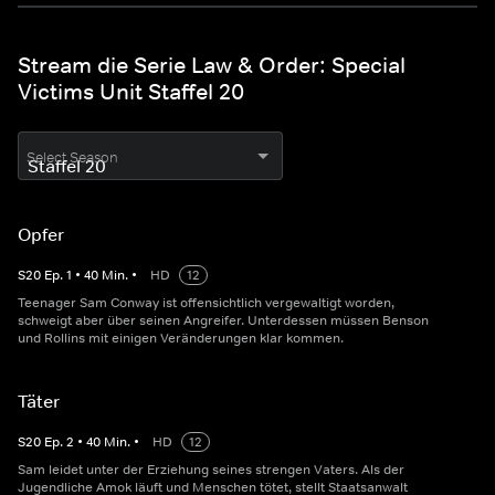
Stream die Serie Law & Order: Special
Victims Unit Staffel 20
Select Season
Opfer
S
20
Ep.
1
•
40
Min.
•
HD
12
Teenager Sam Conway ist offensichtlich vergewaltigt worden,
schweigt aber über seinen Angreifer. Unterdessen müssen Benson
und Rollins mit einigen Veränderungen klar kommen.
Täter
S
20
Ep.
2
•
40
Min.
•
HD
12
Sam leidet unter der Erziehung seines strengen Vaters. Als der
Jugendliche Amok läuft und Menschen tötet, stellt Staatsanwalt