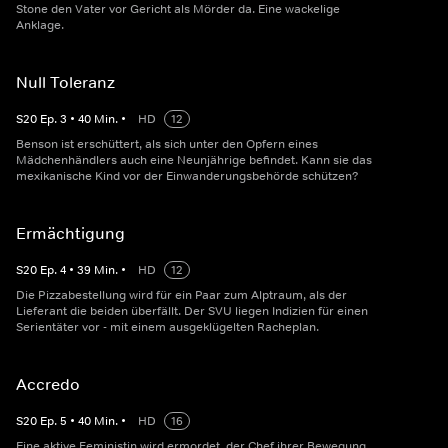
Stone den Vater vor Gericht als Mörder da. Eine wackelige
Anklage.
Null Toleranz
S
20
Ep.
3
•
40
Min.
•
HD
12
Benson ist erschüttert, als sich unter den Opfern eines
Mädchenhändlers auch eine Neunjährige befindet. Kann sie das
mexikanische Kind vor der Einwanderungsbehörde schützen?
Ermächtigung
S
20
Ep.
4
•
39
Min.
•
HD
12
Die Pizzabestellung wird für ein Paar zum Alptraum, als der
Lieferant die beiden überfällt. Der SVU liegen Indizien für einen
Serientäter vor - mit einem ausgeklügelten Racheplan.
Accredo
S
20
Ep.
5
•
40
Min.
•
HD
16
Eine aktive Feministin wird ermordet, der Chef ihrer Bewegung