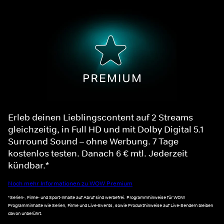
Erleb deinen Lieblingscontent auf 2 Streams
gleichzeitig, in Full HD und mit Dolby Digital 5.1
Surround Sound – ohne Werbung. 7 Tage
kostenlos testen. Danach 6 € mtl. Jederzeit
kündbar.*
Noch mehr Informationen zu WOW Premium
*Serien-, Filme- und Sport-Inhalte auf Abruf sind werbefrei. Programmhinweise für WOW
Programminhalte wie Serien, Filme und Live-Events, sowie Produkthinweise auf Live-Sendern bleiben
davon unberührt.